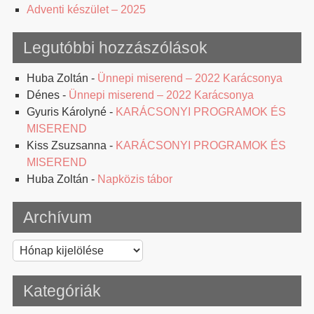
Adventi készület – 2025
Legutóbbi hozzászólások
Huba Zoltán
-
Ünnepi miserend – 2022 Karácsonya
Dénes
-
Ünnepi miserend – 2022 Karácsonya
Gyuris Károlyné
-
KARÁCSONYI PROGRAMOK ÉS
MISEREND
Kiss Zsuzsanna
-
KARÁCSONYI PROGRAMOK ÉS
MISEREND
Huba Zoltán
-
Napközis tábor
Archívum
Archívum
Kategóriák