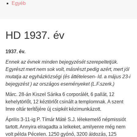
Egyéb
HD 1937. év
1937. év.
Ennek az évnek minden bejegyzését szerepeltetjük.
Egyrészt mert nem sok volt, másrészt pedig azért, mert jól
mutatja az egyházközségi (és áttételesen- ld. a május 23-i
bejegyzést ) az országos eseményeket (L.F.szerk.)
Márc. 28-án Kiszel Sárika 6 corporálét, 6 pallát, 12
kehelytörlőt, 12 kéztörlőt csinált a templomnak. A szent
Imre oltár terítőjére új csipkét kézimunkázott.
Április 3-11-ig P. Tímár Máté S.J. lélekemelő népmissiót
tartott. Annyira elragadta a lelkeket, amilyenre még nem
volt példa Pécelen. 1250 gyónó, 3200 áldozás, 125