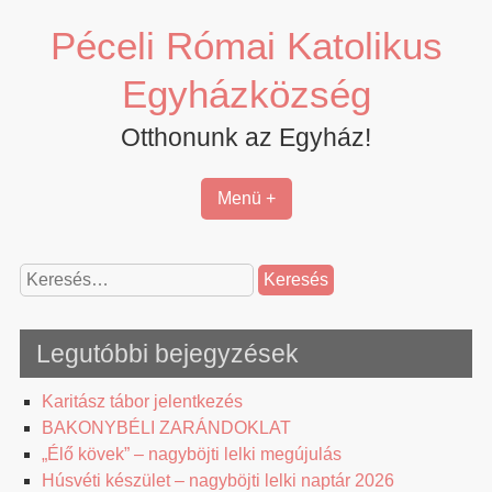
Skip
Péceli Római Katolikus
to
content
Egyházközség
Otthonunk az Egyház!
Menü +
Keresés:
Legutóbbi bejegyzések
Karitász tábor jelentkezés
BAKONYBÉLI ZARÁNDOKLAT
„Élő kövek” – nagyböjti lelki megújulás
Húsvéti készület – nagyböjti lelki naptár 2026