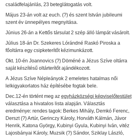
családfelajánlás, 23 beteglátogatás volt.
Május 23-án volt az euch. (?) és szent István jubileumi
szent év ünnepélyes megnyitása.
Június 26-án a Kettős társulat 2 szép álló lámpát vásárolt.
Július 18-án Dr. Szekeres Lórándné Raskó Piroska a
főoltárra egy csipketerítőt kézimunkázott.
Okt. 10-én Joannovics (?) Döméné a Jézus Szíve oltárra
saját készítésű oltárterítőt ajándékozott.
A Jézus Szíve Népleányok 2 emeletes hatalmas női
lelkigyakorlatos ház építésébe fogtak bele.
Dec.12-én történt meg az
egyházközségi képviselőtestület
választása a hivatalos lista alapján. Választás
eredménye: rendes tagok: Berkes Mihály, Demkó Ferenc,
Derszt (?) Artúr, Gerinczy Károly, Horváth Kálmán, Jávor
Henrik, Katona György, Kubinyi Gyula, Kubinyi Iván, vitéz
Lajosbányai Károly, Muzsik (?) Sándor, Sziklay László,