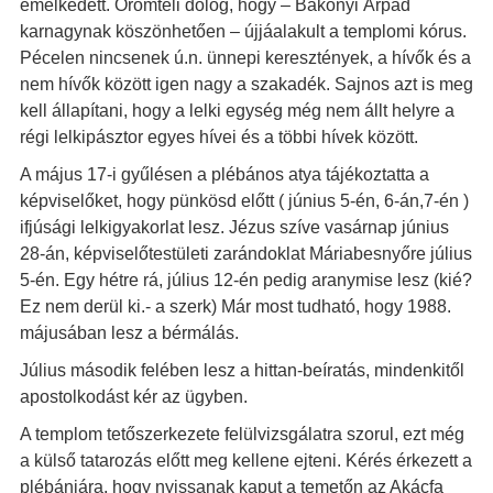
emelkedett. Örömteli dolog, hogy – Bakonyi Árpád
karnagynak köszönhetően – újjáalakult a templomi kórus.
Pécelen nincsenek ú.n. ünnepi keresztények, a hívők és a
nem hívők között igen nagy a szakadék. Sajnos azt is meg
kell állapítani, hogy a lelki egység még nem állt helyre a
régi lelkipásztor egyes hívei és a többi hívek között.
A május 17-i gyűlésen a plébános atya tájékoztatta a
képviselőket, hogy pünkösd előtt ( június 5-én, 6-án,7-én )
ifjúsági lelkigyakorlat lesz. Jézus szíve vasárnap június
28-án, képviselőtestületi zarándoklat Máriabesnyőre július
5-én. Egy hétre rá, július 12-én pedig aranymise lesz (kié?
Ez nem derül ki.- a szerk) Már most tudható, hogy 1988.
májusában lesz a bérmálás.
Július második felében lesz a hittan-beíratás, mindenkitől
apostolkodást kér az ügyben.
A templom tetőszerkezete felülvizsgálatra szorul, ezt még
a külső tatarozás előtt meg kellene ejteni. Kérés érkezett a
plébániára, hogy nyissanak kaput a temetőn az Akácfa