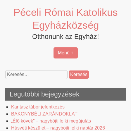
Skip
Péceli Római Katolikus
to
content
Egyházközség
Otthonunk az Egyház!
Menü +
Keresés:
Legutóbbi bejegyzések
Karitász tábor jelentkezés
BAKONYBÉLI ZARÁNDOKLAT
„Élő kövek” – nagyböjti lelki megújulás
Húsvéti készület – nagyböjti lelki naptár 2026