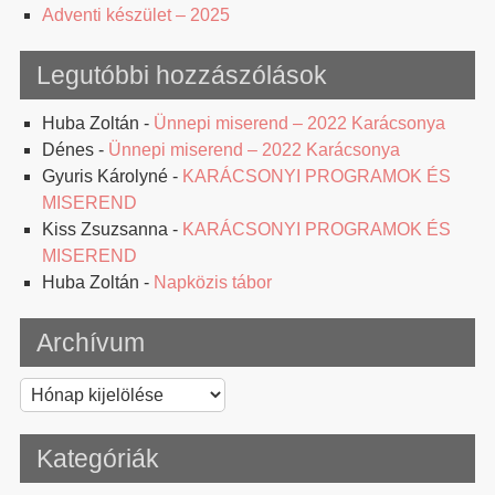
Adventi készület – 2025
Legutóbbi hozzászólások
Huba Zoltán
-
Ünnepi miserend – 2022 Karácsonya
Dénes
-
Ünnepi miserend – 2022 Karácsonya
Gyuris Károlyné
-
KARÁCSONYI PROGRAMOK ÉS
MISEREND
Kiss Zsuzsanna
-
KARÁCSONYI PROGRAMOK ÉS
MISEREND
Huba Zoltán
-
Napközis tábor
Archívum
Archívum
Kategóriák