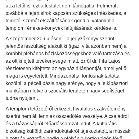
utca felől is; ezt a testület nem támogatta. Felmerült
továbbá a lejárt sírok kapcsán szükséges intézkedés, a
temetői szemét elszállításának gondja, valamint a
templomi énekes-könyvek felújításának kérdése is.
A szeptember 20-i ülésen – a jegyzőkönyv szerint –
jelentős feszültség alakult ki (igazi vita azonban nem) a
korábbi plébános bázisközösségekhez való tartozása és
az ott kifejtett tevékenysége miatt. Erről dr. Fila Lajos
részletesen kifejtette az egyház álláspontját, amellyel ő
maga is egyetértett. Mindazonáltal fontosnak tartotta
közölni: a péceli bázis nagy erénye, hogy a lelkipásztori
munkában illetve a szociális területen nagy segítséget
tudna nyújtani.
A templom tetőzetéről érkezett hivatalos szakvélemény
szerint nem áll fenn az összedőlés veszélye. A családról
és a házasságról előadássorozat indul. A kulturális
bizottság külföldi zarándokutakról tájékoztatott, a műszaki
bizottság vezetője pedig a plébánia kertje végén lévő