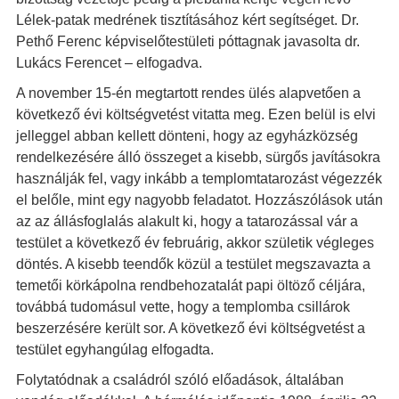
Lélek-patak medrének tisztításához kért segítséget. Dr.
Pethő Ferenc képviselőtestületi póttagnak javasolta dr.
Lukács Ferencet – elfogadva.
A november 15-én megtartott rendes ülés alapvetően a
következő évi költségvetést vitatta meg. Ezen belül is elvi
jelleggel abban kellett dönteni, hogy az egyházközség
rendelkezésére álló összeget a kisebb, sürgős javításokra
használják fel, vagy inkább a templomtatarozást végezzék
el belőle, mint egy nagyobb feladatot. Hozzászólások után
az az állásfoglalás alakult ki, hogy a tatarozással vár a
testület a következő év februárig, akkor születik végleges
döntés. A kisebb teendők közül a testület megszavazta a
temetői körkápolna rendbehozatalát papi öltöző céljára,
továbbá tudomásul vette, hogy a templomba csillárok
beszerzésére került sor. A következő évi költségvetést a
testület egyhangúlag elfogadta.
Folytatódnak a családról szóló előadások, általában