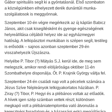
Gábor spirituális segít ki a gyóntatásnál. Első szombaton
a községünkben elhelyezett derék dunántúli munka-
szolgálatosok is meggyónnak.
Szeptember 10-én végre megérkezik az új káplán Babicz
János, akit csak kisegítésként és gyenge egészségének
helyreállítása céljából helyez ide az egyházmegyei
hatóság. A lelkipásztori munkában is szépen segít, testileg
is erősödik – sajnos azonban szeptember 29-én
visszahelyezik Újszászra.
Helyébe P. Tibor (?) Mátyás S.J. kerül ide, de meg sem
melegszik, amikor rendi elöljárósága október 11-én
Szombathelyre disponálja. Őt. P. Krajnik György váltja fel.
Szeptember 24-én családi nap volt a péceliek számára a
Jézus Szíve Népleányok lelkigyakorlatos házában. P.
Ziray (?) Tibor, P. Hegyi és a plébános voltak az előadók.
A hívek igen szép számban vettek részt; különösen
megkapó volt a plébániatemplomba való átvonulás a
keresztségi fogadalom és a házassági eskü megújítására.