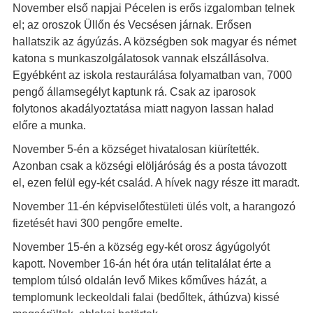
November első napjai Pécelen is erős izgalomban telnek
el; az oroszok Üllőn és Vecsésen járnak. Erősen
hallatszik az ágyúzás. A községben sok magyar és német
katona s munkaszolgálatosok vannak elszállásolva.
Egyébként az iskola restaurálása folyamatban van, 7000
pengő államsegélyt kaptunk rá. Csak az iparosok
folytonos akadályoztatása miatt nagyon lassan halad
előre a munka.
November 5-én a községet hivatalosan kiürítették.
Azonban csak a községi elöljáróság és a posta távozott
el, ezen felül egy-két család. A hívek nagy része itt maradt.
November 11-én képviselőtestületi ülés volt, a harangozó
fizetését havi 300 pengőre emelte.
November 15-én a község egy-két orosz ágyúgolyót
kapott. November 16-án hét óra után telitalálat érte a
templom túlsó oldalán levő Mikes kőműves házát, a
templomunk leckeoldali falai (bedőltek, áthúzva) kissé