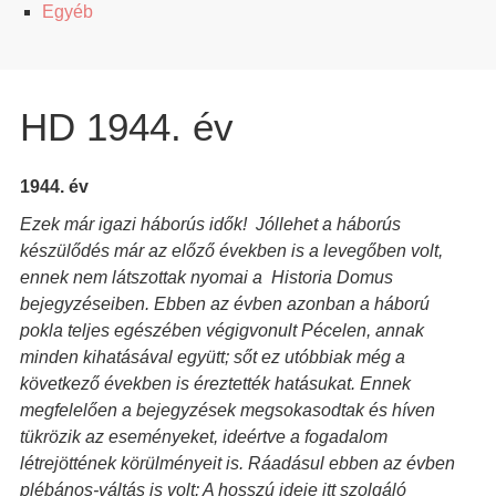
Egyéb
HD 1944. év
1944. év
Ezek már igazi háborús idők! Jóllehet a háborús
készülődés már az előző években is a levegőben volt,
ennek nem látszottak nyomai a Historia Domus
bejegyzéseiben. Ebben az évben azonban a háború
pokla teljes egészében végigvonult Pécelen, annak
minden kihatásával együtt; sőt ez utóbbiak még a
következő években is éreztették hatásukat. Ennek
megfelelően a bejegyzések megsokasodtak és híven
tükrözik az eseményeket, ideértve a fogadalom
létrejöttének körülményeit is. Ráadásul ebben az évben
plébános-váltás is volt: A hosszú ideje itt szolgáló