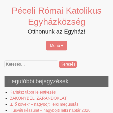
Skip
Péceli Római Katolikus
to
content
Egyházközség
Otthonunk az Egyház!
Menü +
Keresés:
Legutóbbi bejegyzések
Karitász tábor jelentkezés
BAKONYBÉLI ZARÁNDOKLAT
„Élő kövek” – nagyböjti lelki megújulás
Húsvéti készület – nagyböjti lelki naptár 2026