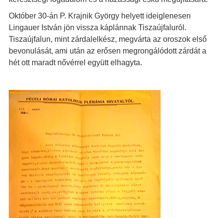
Október 30-án P. Krajnik György helyett ideiglenesen
Lingauer István jön vissza káplánnak Tiszaújfaluról.
Tiszaújfalun, mint zárdalelkész, megvárta az oroszok első
bevonulását, ami után az erősen megrongálódott zárdát a
hét ott maradt nővérrel együtt elhagyta.