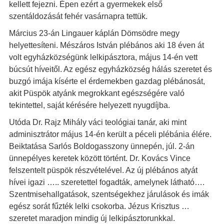
kellett fejezni. Épen ezért a gyermekek első
szentáldozását fehér vasárnapra tettük.
Március 23-án Lingauer káplán Dömsödre megy
helyettesíteni. Mészáros István plébános aki 18 éven át
volt egyházközségünk lelkipásztora, május 14-én vett
búcsút híveitől. Az egész egyházközség hálás szeretet és
buzgó imája kísérte el érdemekben gazdag plébánosát,
akit Püspök atyánk megrokkant egészségére való
tekintettel, saját kérésére helyezett nyugdíjba.
Utóda Dr. Rajz Mihály váci teológiai tanár, aki mint
adminisztrátor május 14-én került a péceli plébánia élére.
Beiktatása Sarlós Boldogasszony ünnepén, júl. 2-án
ünnepélyes keretek között történt. Dr. Kovács Vince
felszentelt püspök részvételével. Az új plébános atyát
hívei igazi ….. szeretettel fogadták, amelynek látható….
Szentmisehallgatások, szentségekhez járulások és imák
egész sorát fűzték lelki csokorba. Jézus Krisztus …
szeretet maradjon mindig új lelkipásztorunkkal.