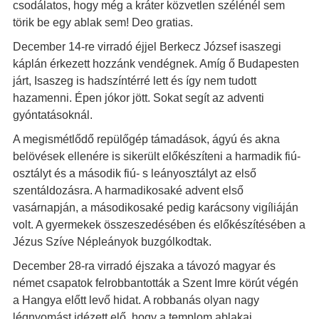
csodálatos, hogy még a kráter közvetlen szélénél sem
törik be egy ablak sem! Deo gratias.
December 14-re virradó éjjel Berkecz József isaszegi
káplán érkezett hozzánk vendégnek. Amíg ő Budapesten
járt, Isaszeg is hadszíntérré lett és így nem tudott
hazamenni. Épen jókor jött. Sokat segít az adventi
gyóntatásoknál.
A megismétlődő repülőgép támadások, ágyú és akna
belövések ellenére is sikerült előkészíteni a harmadik fiú-
osztályt és a második fiú- s leányosztályt az első
szentáldozásra. A harmadikosaké advent első
vasárnapján, a másodikosaké pedig karácsony vigíliáján
volt. A gyermekek összeszedésében és előkészítésében a
Jézus Szíve Népleányok buzgólkodtak.
December 28-ra virradó éjszaka a távozó magyar és
német csapatok felrobbantották a Szent Imre körút végén
a Hangya előtt levő hidat. A robbanás olyan nagy
légnyomást idézett elő, hogy a templom ablakai