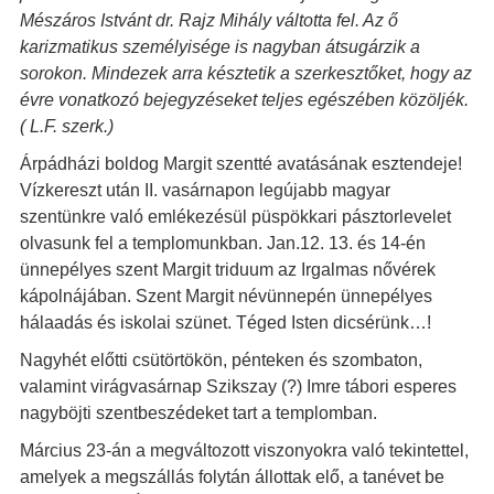
Mészáros Istvánt dr. Rajz Mihály váltotta fel. Az ő
karizmatikus személyisége is nagyban átsugárzik a
sorokon. Mindezek arra késztetik a szerkesztőket, hogy az
évre vonatkozó bejegyzéseket teljes egészében közöljék.
( L.F. szerk.)
Árpádházi boldog Margit szentté avatásának esztendeje!
Vízkereszt után II. vasárnapon legújabb magyar
szentünkre való emlékezésül püspökkari pásztorlevelet
olvasunk fel a templomunkban. Jan.12. 13. és 14-én
ünnepélyes szent Margit triduum az Irgalmas nővérek
kápolnájában. Szent Margit névünnepén ünnepélyes
hálaadás és iskolai szünet. Téged Isten dicsérünk…!
Nagyhét előtti csütörtökön, pénteken és szombaton,
valamint virágvasárnap Szikszay (?) Imre tábori esperes
nagyböjti szentbeszédeket tart a templomban.
Március 23-án a megváltozott viszonyokra való tekintettel,
amelyek a megszállás folytán állottak elő, a tanévet be