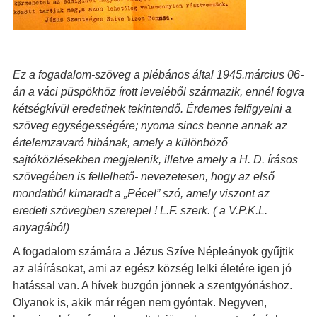
Ez a fogadalom-szöveg a plébános által 1945.március 06-
án a váci püspökhöz írott leveléből származik, ennél fogva
kétségkívül eredetinek tekintendő. Érdemes felfigyelni a
szöveg egységességére; nyoma sincs benne annak az
értelemzavaró hibának, amely a különböző
sajtóközlésekben megjelenik, illetve amely a H. D. írásos
szövegében is fellelhető- nevezetesen, hogy az első
mondatból kimaradt a „Pécel” szó, amely viszont az
eredeti szövegben szerepel ! L.F. szerk. ( a V.P.K.L.
anyagából)
A fogadalom számára a Jézus Szíve Népleányok gyűjtik
az aláírásokat, ami az egész község lelki életére igen jó
hatással van. A hívek buzgón jönnek a szentgyónáshoz.
Olyanok is, akik már régen nem gyóntak. Negyven,