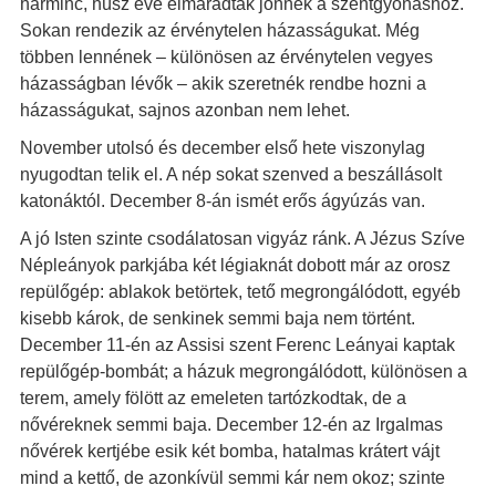
harminc, húsz éve elmaradtak jönnek a szentgyónáshoz.
Sokan rendezik az érvénytelen házasságukat. Még
többen lennének – különösen az érvénytelen vegyes
házasságban lévők – akik szeretnék rendbe hozni a
házasságukat, sajnos azonban nem lehet.
November utolsó és december első hete viszonylag
nyugodtan telik el. A nép sokat szenved a beszállásolt
katonáktól. December 8-án ismét erős ágyúzás van.
A jó Isten szinte csodálatosan vigyáz ránk. A Jézus Szíve
Népleányok parkjába két légiaknát dobott már az orosz
repülőgép: ablakok betörtek, tető megrongálódott, egyéb
kisebb károk, de senkinek semmi baja nem történt.
December 11-én az Assisi szent Ferenc Leányai kaptak
repülőgép-bombát; a házuk megrongálódott, különösen a
terem, amely fölött az emeleten tartózkodtak, de a
nővéreknek semmi baja. December 12-én az Irgalmas
nővérek kertjébe esik két bomba, hatalmas krátert vájt
mind a kettő, de azonkívül semmi kár nem okoz; szinte