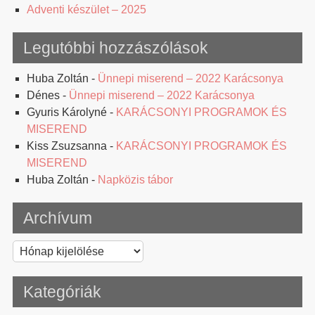
Adventi készület – 2025
Legutóbbi hozzászólások
Huba Zoltán
-
Ünnepi miserend – 2022 Karácsonya
Dénes
-
Ünnepi miserend – 2022 Karácsonya
Gyuris Károlyné
-
KARÁCSONYI PROGRAMOK ÉS
MISEREND
Kiss Zsuzsanna
-
KARÁCSONYI PROGRAMOK ÉS
MISEREND
Huba Zoltán
-
Napközis tábor
Archívum
Archívum
Kategóriák