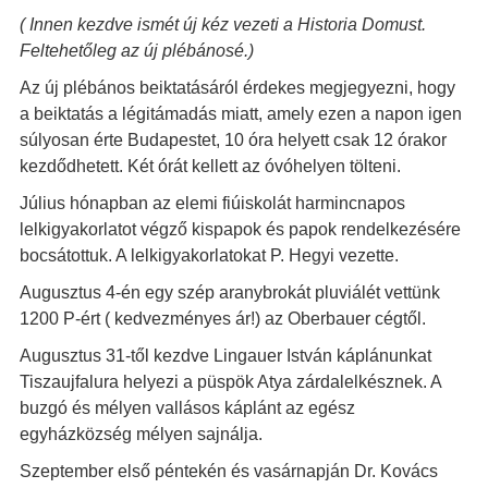
( Innen kezdve ismét új kéz vezeti a Historia Domust.
Feltehetőleg az új plébánosé.)
Az új plébános beiktatásáról érdekes megjegyezni, hogy
a beiktatás a légitámadás miatt, amely ezen a napon igen
súlyosan érte Budapestet, 10 óra helyett csak 12 órakor
kezdődhetett. Két órát kellett az óvóhelyen tölteni.
Július hónapban az elemi fiúiskolát harmincnapos
lelkigyakorlatot végző kispapok és papok rendelkezésére
bocsátottuk. A lelkigyakorlatokat P. Hegyi vezette.
Augusztus 4-én egy szép aranybrokát pluviálét vettünk
1200 P-ért ( kedvezményes ár!) az Oberbauer cégtől.
Augusztus 31-től kezdve Lingauer István káplánunkat
Tiszaujfalura helyezi a püspök Atya zárdalelkésznek. A
buzgó és mélyen vallásos káplánt az egész
egyházközség mélyen sajnálja.
Szeptember első péntekén és vasárnapján Dr. Kovács