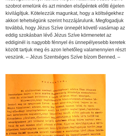
szobrot emelünk és azt minden elsőpéntek előtti éjjelen
kivilágítjuk. Kötelezzük magunkat, hogy a költségekhez
akkori tehetségünk szerint hozzájárulunk. Megfogadjuk
továbbá, hogy Jézus Szíve ünnepét követő vasárnap az
eddig szokásban lévő Jézus Szíve körmenetet az
eddiginél is nagyobb fénnyel és ünnepélyesebb keretek
között tartjuk meg és azon lehetőleg valamennyien részt
veszünk. – Jézus Szentséges Szíve bízom Benned. –