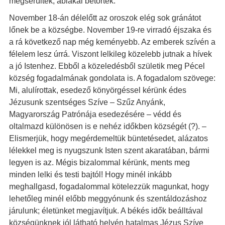
megsérültek, ablakai betörtek.
November 18-án délelőtt az oroszok elég sok gránátot
lőnek be a községbe. November 19-re virradó éjszaka és
a rá következő nap még keményebb. Az emberek szívén a
félelem lesz úrrá. Viszont lelkileg közelebb jutnak a hívek
a jó Istenhez. Ebből a közeledésből születik meg Pécel
község fogadalmának gondolata is. A fogadalom szövege:
Mi, alulírottak, esedező könyörgéssel kérünk édes
Jézusunk szentséges Szíve – Szűz Anyánk,
Magyarország Patrónája esedezésére – védd és
oltalmazd különösen is e nehéz időkben községét (?). –
Elismerjük, hogy megérdemeltük büntetésedet, alázatos
lélekkel meg is nyugszunk Isten szent akaratában, bármi
legyen is az. Mégis bizalommal kérünk, ments meg
minden lelki és testi bajtól! Hogy minél inkább
meghallgasd, fogadalommal kötelezzük magunkat, hogy
lehetőleg minél előbb meggyónunk és szentáldozáshoz
járulunk; életünket megjavítjuk. A békés idők beálltával
községünknek jól látható helyén hatalmas Jézus Szíve