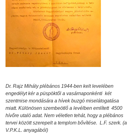
Dr. Rajz Mihály plébános 1944-ben kelt levelében
engedélyt kér a püspöktől a vasárnaponkénti két
szentmise mondására a hívek buzgó miselátogatása
miatt. Különösen szembeötlő a levélben említett 4500
hívőre utaló adat. Nem véletlen tehát, hogy a plébános
tervei között szerepelt a templom bővítése. L.F. szerk. (a
V.P.K.L. anyagából)