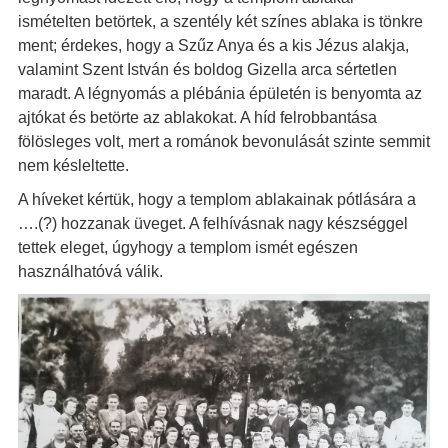
ismételten betörtek, a szentély két színes ablaka is tönkre
ment; érdekes, hogy a Szűz Anya és a kis Jézus alakja,
valamint Szent István és boldog Gizella arca sértetlen
maradt. A légnyomás a plébánia épületén is benyomta az
ajtókat és betörte az ablakokat. A híd felrobbantása
fölösleges volt, mert a románok bevonulását szinte semmit
nem késleltette.
A híveket kértük, hogy a templom ablakainak pótlására a
….(?) hozzanak üveget. A felhívásnak nagy készséggel
tettek eleget, úgyhogy a templom ismét egészen
használhatóvá válik.