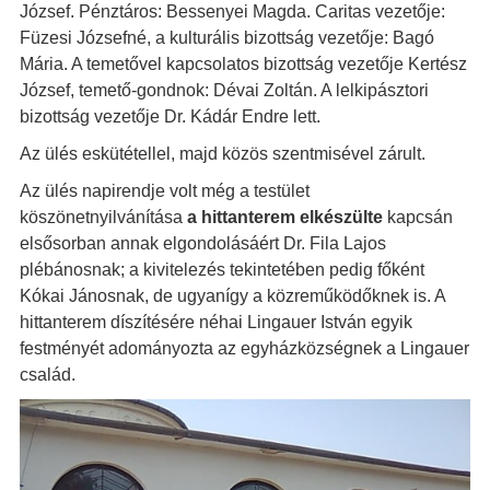
József. Pénztáros: Bessenyei Magda. Caritas vezetője:
Füzesi Józsefné, a kulturális bizottság vezetője: Bagó
Mária. A temetővel kapcsolatos bizottság vezetője Kertész
József, temető-gondnok: Dévai Zoltán. A lelkipásztori
bizottság vezetője Dr. Kádár Endre lett.
Az ülés eskütétellel, majd közös szentmisével zárult.
Az ülés napirendje volt még a testület
köszönetnyilvánítása
a hittanterem elkészülte
kapcsán
elsősorban annak elgondolásáért Dr. Fila Lajos
plébánosnak; a kivitelezés tekintetében pedig főként
Kókai Jánosnak, de ugyanígy a közreműködőknek is. A
hittanterem díszítésére néhai Lingauer István egyik
festményét adományozta az egyházközségnek a Lingauer
család.