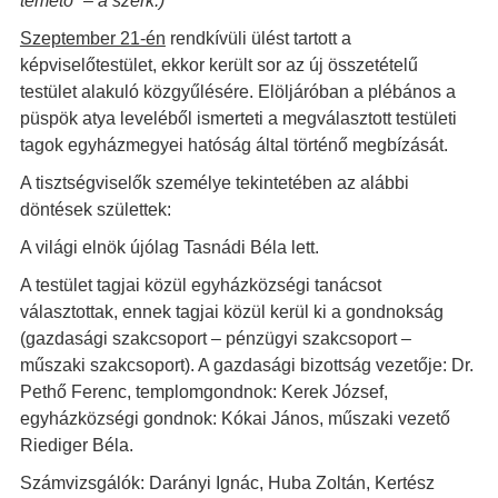
temető” – a szerk.)
Szeptember 21-én
rendkívüli ülést tartott a
képviselőtestület, ekkor került sor az új összetételű
testület alakuló közgyűlésére. Elöljáróban a plébános a
püspök atya leveléből ismerteti a megválasztott testületi
tagok egyházmegyei hatóság által történő megbízását.
A tisztségviselők személye tekintetében az alábbi
döntések születtek:
A világi elnök újólag Tasnádi Béla lett.
A testület tagjai közül egyházközségi tanácsot
választottak, ennek tagjai közül kerül ki a gondnokság
(gazdasági szakcsoport – pénzügyi szakcsoport –
műszaki szakcsoport). A gazdasági bizottság vezetője: Dr.
Pethő Ferenc, templomgondnok: Kerek József,
egyházközségi gondnok: Kókai János, műszaki vezető
Riediger Béla.
Számvizsgálók: Darányi Ignác, Huba Zoltán, Kertész