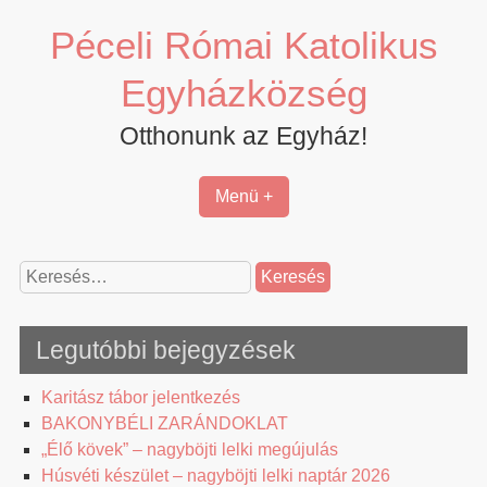
Skip
Péceli Római Katolikus
to
content
Egyházközség
Otthonunk az Egyház!
Menü +
Keresés:
Legutóbbi bejegyzések
Karitász tábor jelentkezés
BAKONYBÉLI ZARÁNDOKLAT
„Élő kövek” – nagyböjti lelki megújulás
Húsvéti készület – nagyböjti lelki naptár 2026