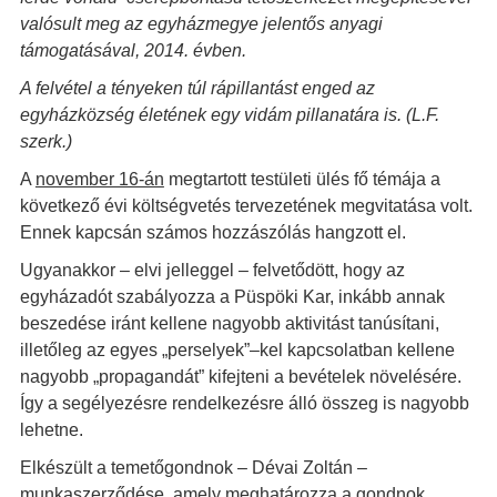
valósult meg az egyházmegye jelentős anyagi
támogatásával, 2014. évben.
A felvétel a tényeken túl rápillantást enged az
egyházközség életének egy vidám pillanatára is. (L.F.
szerk.)
A
november 16-án
megtartott testületi ülés fő témája a
következő évi költségvetés tervezetének megvitatása volt.
Ennek kapcsán számos hozzászólás hangzott el.
Ugyanakkor – elvi jelleggel – felvetődött, hogy az
egyházadót szabályozza a Püspöki Kar, inkább annak
beszedése iránt kellene nagyobb aktivitást tanúsítani,
illetőleg az egyes „perselyek”–kel kapcsolatban kellene
nagyobb „propagandát” kifejteni a bevételek növelésére.
Így a segélyezésre rendelkezésre álló összeg is nagyobb
lehetne.
Elkészült a temetőgondnok – Dévai Zoltán –
munkaszerződése, amely meghatározza a gondnok