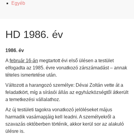
Egyéb
HD 1986. év
1986. év
A
február 16-án
megtartott évi első ülésen a testület
elfogadta az 1985. évre vonatkozó zárszámadást – annak
tételes ismertetése után.
Változott a harangozó személye: Dévai Zoltán vette át a
feladatkört, míg a sírásói állás az egyházközségtől átkerült
a temetkezési vállalathoz.
Az új testületi tagokra vonatkozó jelöléseket május
harmadik vasárnapjáig kell leadni. A személyekről a
szavazás októberben történik, akkor kerül sor az alakuló
ülésre is.