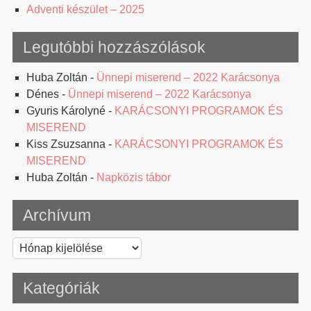
Adventi készület – 2025
Legutóbbi hozzászólások
Huba Zoltán
-
Ünnepi miserend – 2022 Karácsonya
Dénes
-
Ünnepi miserend – 2022 Karácsonya
Gyuris Károlyné
-
KARÁCSONYI PROGRAMOK ÉS
MISEREND
Kiss Zsuzsanna
-
KARÁCSONYI PROGRAMOK ÉS
MISEREND
Huba Zoltán
-
Napközis tábor
Archívum
Archívum
Kategóriák