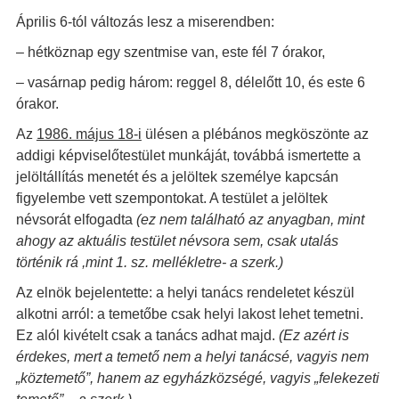
Április 6-tól változás lesz a miserendben:
– hétköznap egy szentmise van, este fél 7 órakor,
– vasárnap pedig három: reggel 8, délelőtt 10, és este 6
órakor.
Az
1986. május 18-i
ülésen a plébános megköszönte az
addigi képviselőtestület munkáját, továbbá ismertette a
jelöltállítás menetét és a jelöltek személye kapcsán
figyelembe vett szempontokat. A testület a jelöltek
névsorát elfogadta
(ez nem található az anyagban, mint
ahogy az aktuális testület névsora sem, csak utalás
történik rá ,mint 1. sz. mellékletre- a szerk.)
Az elnök bejelentette: a helyi tanács rendeletet készül
alkotni arról: a temetőbe csak helyi lakost lehet temetni.
Ez alól kivételt csak a tanács adhat majd.
(Ez azért is
érdekes, mert a temető nem a helyi tanácsé, vagyis nem
„köztemető”, hanem az egyházközségé, vagyis „felekezeti