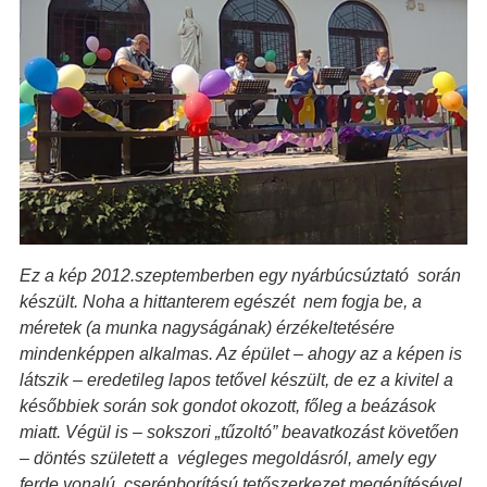
Ez a kép 2012.szeptemberben egy nyárbúcsúztató során
készült. Noha a hittanterem egészét nem fogja be, a
méretek (a munka nagyságának) érzékeltetésére
mindenképpen alkalmas. Az épület – ahogy az a képen is
látszik – eredetileg lapos tetővel készült, de ez a kivitel a
későbbiek során sok gondot okozott, főleg a beázások
miatt. Végül is – sokszori „tűzoltó” beavatkozást követően
– döntés született a végleges megoldásról, amely egy
ferde vonalú cserépborítású tetőszerkezet megépítésével