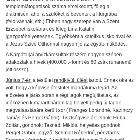
templomlátogatások száma emelkedett, főleg a
diákmisén, ahol a szülőket is bevontuk a liturgiába
(felolvasnak, stb.) Ebben nagy szerepe van a Szent
Erzsébet iskolának és főleg Lina Katalin
igazgatóhelyettesnek. Egyébként a katolikus iskolával és
a Jézus Szíve Otthonnal nagyon jó az együtt-működés.
A Kárpátaljai árvízkárosultak részére nagyon szépen
adakoztak a hívek (400.000 .- forint és 80 zsák ruhanemű
jött össze).
Június 7-én
a testület
rendkívüli ülést
tartott. Ennek oka az
volt, hogy a képviselőtestület mandátuma lejárt. Az
előzetes eljárás során a régi tagok megújíttattak, az
időközben kimaradt három tag helyett pedig új tagok
megválasztására került sor ( Franges Lórándné, Kazinczy
Tamás és Pergel Gábor). Tisztségviselők: elnök: Huba
Zoltán, gondnok: Tasnádi Miklós, helyettes gondnok:
Pergel Gábor, jegyző: Schmidt Róbertné, pénztáros: