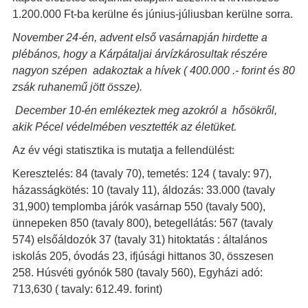
1.200.000 Ft-ba kerülne és június-júliusban kerülne sorra.
November 24-én, advent első vasárnapján hirdette a
plébános, hogy a Kárpátaljai árvízkárosultak részére
nagyon szépen adakoztak a hívek ( 400.000 .- forint és 80
zsák ruhanemű jött össze).
December 10-én emlékeztek meg azokról a hősökről,
akik Pécel védelmében vesztették az életüket.
Az év végi statisztika is mutatja a fellendülést:
Keresztelés: 84 (tavaly 70), temetés: 124 ( tavaly: 97),
házasságkötés: 10 (tavaly 11), áldozás: 33.000 (tavaly
31,900) templomba járók vasárnap 550 (tavaly 500),
ünnepeken 850 (tavaly 800), betegellátás: 567 (tavaly
574) elsőáldozók 37 (tavaly 31) hitoktatás : általános
iskolás 205, óvodás 23, ifjúsági hittanos 30, összesen
258. Húsvéti gyónók 580 (tavaly 560), Egyházi adó:
713,630 ( tavaly: 612.49. forint)