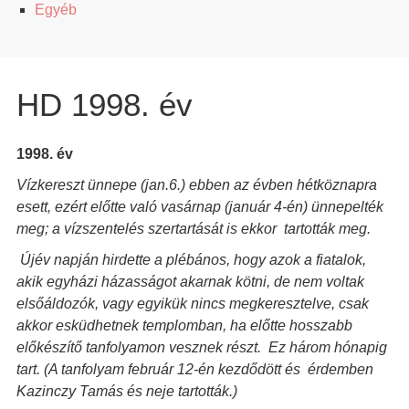
Egyéb
HD 1998. év
1998. év
Vízkereszt ünnepe (jan.6.) ebben az évben hétköznapra
esett, ezért előtte való vasárnap (január 4-én) ünnepelték
meg; a vízszentelés szertartását is ekkor tartották meg.
Újév napján hirdette a plébános, hogy azok a fiatalok,
akik egyházi házasságot akarnak kötni, de nem voltak
elsőáldozók, vagy egyikük nincs megkeresztelve, csak
akkor esküdhetnek templomban, ha előtte hosszabb
előkészítő tanfolyamon vesznek részt. Ez három hónapig
tart. (A tanfolyam február 12-én kezdődött és érdemben
Kazinczy Tamás és neje tartották.)