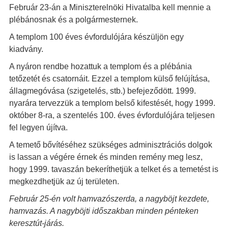
Február 23-án a Miniszterelnöki Hivatalba kell mennie a
plébánosnak és a polgármesternek.
A templom 100 éves évfordulójára készüljön egy
kiadvány.
A nyáron rendbe hozattuk a templom és a plébánia
tetőzetét és csatornáit. Ezzel a templom külső felújítása,
állagmegóvása (szigetelés, stb.) befejeződött. 1999.
nyarára tervezzük a templom belső kifestését, hogy 1999.
október 8-ra, a szentelés 100. éves évfordulójára teljesen
fel legyen újítva.
A temető bővítéséhez szükséges adminisztrációs dolgok
is lassan a végére érnek és minden remény meg lesz,
hogy 1999. tavaszán bekeríthetjük a telket és a temetést is
megkezdhetjük az új területen.
Február 25-én volt hamvazószerda, a nagyböjt kezdete,
hamvazás. A nagyböjti időszakban minden pénteken
keresztút-járás.