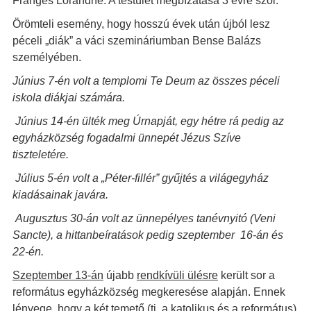
Franges Lórándné. A testület megbízatása 3 évre szól.
Örömteli esemény, hogy hosszú évek után újból lesz
péceli „diák” a váci szemináriumban Bense Balázs
személyében.
Június 7-én volt a templomi Te Deum az összes péceli
iskola diákjai számára.
Június 14-én ülték meg Úrnapját, egy hétre rá pedig az
egyházközség fogadalmi ünnepét Jézus Szíve
tiszteletére.
Július 5-én volt a „Péter-fillér” gyűjtés a világegyház
kiadásainak javára.
Augusztus 30-án volt az ünnepélyes tanévnyitó (Veni
Sancte), a hittanbeíratások pedig szeptember 16-án és
22-én.
Szeptember 13-án
újabb
rendkívüli ülésre
került sor a
református egyházközség megkeresése alapján. Ennek
lényege, hogy a két temető (ti. a katolikus és a református)