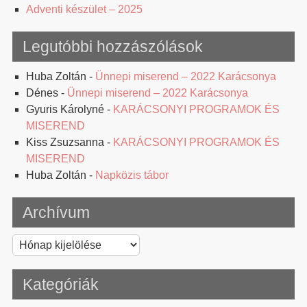
Adventi készület – 2025
Legutóbbi hozzászólások
Huba Zoltán
-
Ünnepi miserend – 2022 Karácsonya
Dénes
-
Ünnepi miserend – 2022 Karácsonya
Gyuris Károlyné
-
KARÁCSONYI PROGRAMOK ÉS
MISEREND
Kiss Zsuzsanna
-
KARÁCSONYI PROGRAMOK ÉS
MISEREND
Huba Zoltán
-
Napközis tábor
Archívum
Archívum
Kategóriák