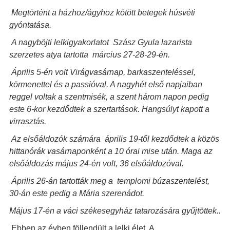
Megtörtént a házhoz/ágyhoz kötött betegek húsvéti
gyóntatása.
A nagyböjti lelkigyakorlatot Szász Gyula lazarista
szerzetes atya tartotta március 27-28-29-én.
Április 5-én volt Virágvasárnap, barkaszenteléssel,
körmenettel és a passióval. A nagyhét első napjaiban
reggel voltak a szentmisék, a szent három napon pedig
este 6-kor kezdődtek a szertartások. Hangsúlyt kapott a
virrasztás.
Az elsőáldozók számára április 19-től kezdődtek a közös
hittanórák vasárnaponként a 10 órai mise után. Maga az
elsőáldozás május 24-én volt, 36 elsőáldozóval.
Április 26-án tartották meg a templomi búzaszentelést,
30-án este pedig a Mária szerenádot.
Május 17-én a váci székesegyház tatarozására gyűjtöttek..
Ebben az évben föllendült a lelki élet. A