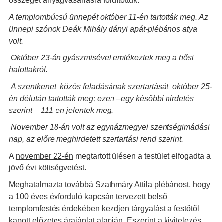
összeget anyagvásárlásra fordítottuk.
A templombúcsú ünnepét október 11-én tartották meg. Az
ünnepi szónok Deák Mihály dányi apát-plébános atya
volt.
Október 23-án gyászmisével emlékeztek meg a hősi
halottakról.
A szentkenet közös feladásának szertartását október 25-
én délután tartották meg; ezen –egy későbbi hirdetés
szerint – 111-en jelentek meg.
November 18-án volt az egyházmegyei szentségimádási
nap, az előre meghirdetett szertartási rend szerint.
A
november 22-én
megtartott ülésen a testület elfogadta a
jövő évi költségvetést.
Meghatalmazta továbbá Szathmáry Attila plébánost, hogy
a 100 éves évforduló kapcsán tervezett belső
templomfestés érdekében kezdjen tárgyalást a festőtől
kapott előzetes árajánlat alapján. Eszerint a kivitelezés