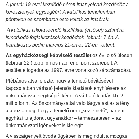
A január 19-ével kezdődő héten imanyolcad kezdődött a
keresztények egységéért. A katolikus templomban
pénteken és szombaton este voltak az imaórák.
A katolikus iskola leendő kisdiákjai (elsősei) számára
ismerkedő foglalkozások kezdődtek február 7-én. A
beiratkozás pedig március 21-én és 22-én történt.
Az egyházközségi képviselő-testület
ez évi első ülésen
(február 22.)
több fontos napirendi pont szerepelt. A
testület elfogadta az 1997. évre vonatkozó zárszámadást.
Plébános atya jelezte, hogy a temető bővítésével
kapcsolatban várható jelentős kiadások enyhítésére az
önkormányzat segítségét kérte. A várható kiadás kb. 2
millió forint. Az önkormányzattal való tárgyalást az a tény
alapozta meg, hogy a temető nem „köztemető”, hanem
egyházi tulajdonú, ugyanakkor – természetesen – az
önkormányzati igényeket is kielégíti.
A visszaigényelt óvoda ügyében is megindult a mozgás.