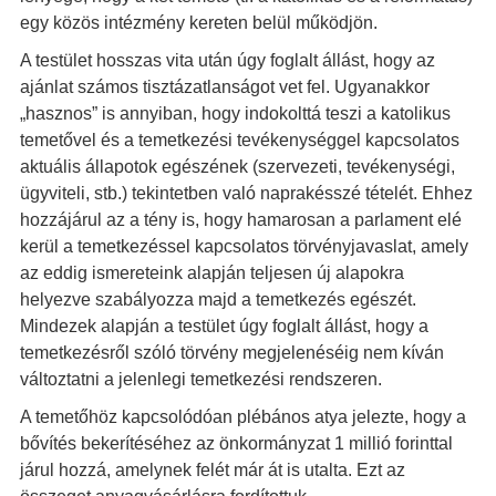
egy közös intézmény kereten belül működjön.
A testület hosszas vita után úgy foglalt állást, hogy az
ajánlat számos tisztázatlanságot vet fel. Ugyanakkor
„hasznos” is annyiban, hogy indokolttá teszi a katolikus
temetővel és a temetkezési tevékenységgel kapcsolatos
aktuális állapotok egészének (szervezeti, tevékenységi,
ügyviteli, stb.) tekintetben való naprakésszé tételét. Ehhez
hozzájárul az a tény is, hogy hamarosan a parlament elé
kerül a temetkezéssel kapcsolatos törvényjavaslat, amely
az eddig ismereteink alapján teljesen új alapokra
helyezve szabályozza majd a temetkezés egészét.
Mindezek alapján a testület úgy foglalt állást, hogy a
temetkezésről szóló törvény megjelenéséig nem kíván
változtatni a jelenlegi temetkezési rendszeren.
A temetőhöz kapcsolódóan plébános atya jelezte, hogy a
bővítés bekerítéséhez az önkormányzat 1 millió forinttal
járul hozzá, amelynek felét már át is utalta. Ezt az