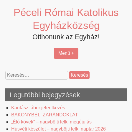
Skip
Péceli Római Katolikus
to
content
Egyházközség
Otthonunk az Egyház!
Menü +
Keresés:
Legutóbbi bejegyzések
Karitász tábor jelentkezés
BAKONYBÉLI ZARÁNDOKLAT
„Élő kövek” – nagyböjti lelki megújulás
Húsvéti készület – nagyböjti lelki naptár 2026