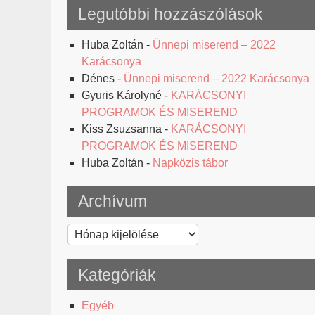
Legutóbbi hozzászólások
Huba Zoltán
-
Ünnepi miserend – 2022
Karácsonya
Dénes
-
Ünnepi miserend – 2022 Karácsonya
Gyuris Károlyné
-
KARÁCSONYI
PROGRAMOK ÉS MISEREND
Kiss Zsuzsanna
-
KARÁCSONYI
PROGRAMOK ÉS MISEREND
Huba Zoltán
-
Napközis tábor
Archívum
Archívum
Kategóriák
Egyéb