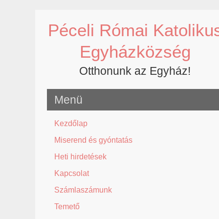
Skip
to
Péceli Római Katoliku
content
Egyházközség
Otthonunk az Egyház!
Menü
Kezdőlap
Miserend és gyóntatás
Heti hirdetések
Kapcsolat
Számlaszámunk
Temető