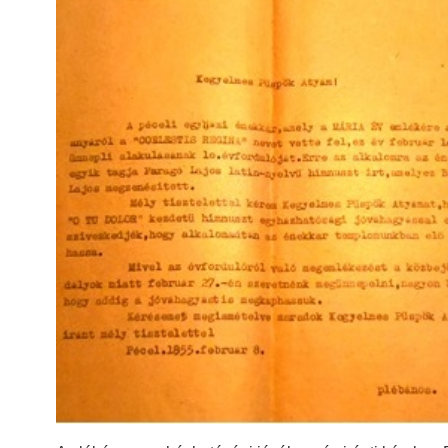
HD 1966. év
HD 1967. év
HD 1968. év
HD 1969. év
HD 1971. év
HD 1972. év
HD 1973. év
HD 1974. év
HD 1975. év
HD 1976. év
HD 1977. év
HD 1978. év