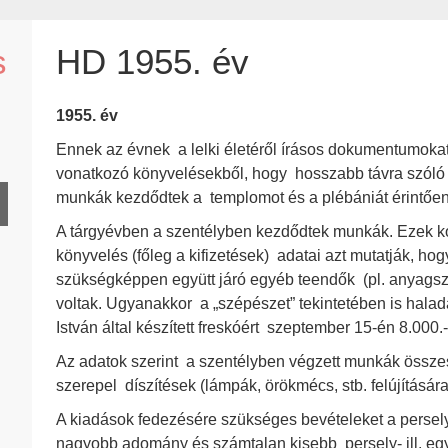
s
HD 1955. év
1955. év
Ennek az évnek a lelki életéről írásos dokumentumokat n
vonatkozó könyvelésekből, hogy hosszabb távra szóló –
munkák kezdődtek a templomot és a plébániát érintően
A tárgyévben a szentélyben kezdődtek munkák. Ezek kon
könyvelés (főleg a kifizetések) adatai azt mutatják, 
szükségképpen együtt járó egyéb teendők (pl. anyagszáll
voltak. Ugyanakkor a „szépészet” tekintetében is halad
István által készített freskóért szeptember 15-én 8.000.- F
Az adatok szerint a szentélyben végzett munkák össze
szerepel díszítések (lámpák, örökmécs, stb. felújítására)
A kiadások fedezésére szükséges bevételeket a persel
nagyobb adomány és számtalan kisebb persely- ill. e