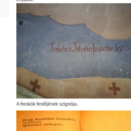
HD 1953. év
HD 1954. év
HD 1955. év
HD 1956. év
HD 1957. év
HD 1958. év
HD 1959. év
HD 1961. év
HD 1962. év
A freskók festőjének szignója.
HD 1963. év
HD 1964. év
HD 1965. év