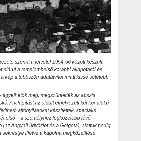
zete szerint a felvétel 1954-56 között készült.
at elárul a templombelső korábbi állapotáról és
a kép a többszöri adatátvitel miatt kissé sötétebb
k figyelhetők meg: megszüntették az apszis
skó. A világítást az oldalt elhelyezett két kör alakú
víthető ajtónyílásokat készítettek, speciális
két első – a szentélyhez legközelebb lévő –
kó (az Angyali üdvözlet és a Golgota), alattuk pedig
 a sekrestye illetve a kápolna megközelítése