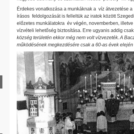
Érdekes vonatkozása a munkáknak a víz átvezetése a
írásos feldolgozását is felleltük az iratok között Szeged
előzetes munkálatokra év végén, novemberben, illetve
vízvételi lehetőség biztosítása. Erre ugyanis addig csak 
HD 1928. év
község területén ekkor még nem volt vízvezeték. A Bacz
HD 1929. év
működésének megkezdésére csak a 60-as évek elején ker
HD 1931. év
HD 1932. év
HD 1933. év
HD 1934. év
HD 1935. év
HD 1937. év
HD 1938. év