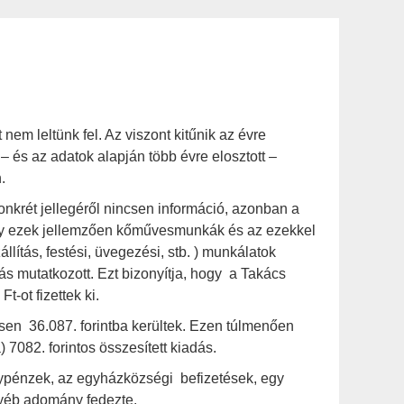
em leltünk fel. Az viszont kitűnik az évre
 és az adatok alapján több évre elosztott –
.
krét jellegéről nincsen információ, azonban a
hogy ezek jellemzően kőművesmunkák és az ezekkel
ítás, festési, üvegezési, stb. ) munkálatok
ás mutatkozott. Ezt bizonyítja, hogy a Takács
t-ot fizettek ki.
sen 36.087. forintba kerültek. Ezen túlmenően
 7082. forintos összesített kiadás.
ypénzek, az egyházközségi befizetések, egy
gyéb adomány fedezte.