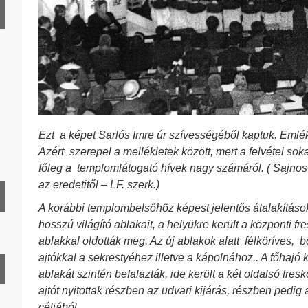
HD 1939. év
HD 1941. év
HD 1942. év
HD 1943. év
HD 1944. év
Ezt a képet Sarlós Imre úr szívességéből kaptuk. Emléke
HD 1945. év
Azért szerepel a mellékletek között, mert a felvétel sok
HD 1946. év
főleg a templomlátogató hívek nagy számáról. (
Sajnos 
az eredetitől – LF. szerk.)
HD 1947. év
A korábbi templombelsőhöz képest jelentős átalakításo
HD 1948. év
hosszú világító ablakait, a helyükre került a központi fre
HD 1949. év
ablakkal oldották meg. Az új ablakok alatt félköríves, bő
ajtókkal a sekrestyéhez illetve a kápolnához.. A főhajó 
ablakát szintén befalazták, ide került a két oldalsó fres
HD 1951. év
ajtót nyitottak részben az udvari kijárás, részben pedig
HD 1952. év
céljából.