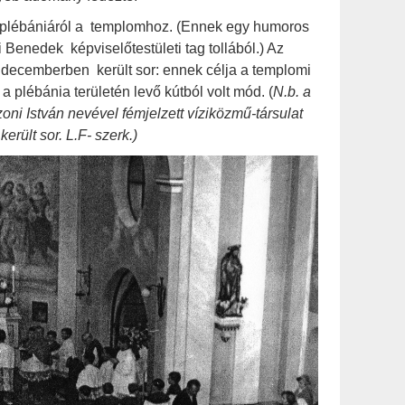
 plébániáról a templomhoz. (Ennek egy humoros
i Benedek képviselőtestületi tag tollából.) Az
 decemberben került sor: ennek célja a templomi
a plébánia területén levő kútból volt mód. (
N.b. a
oni István nevével fémjelzett víziközmű-társulat
ült sor. L.F- szerk.)