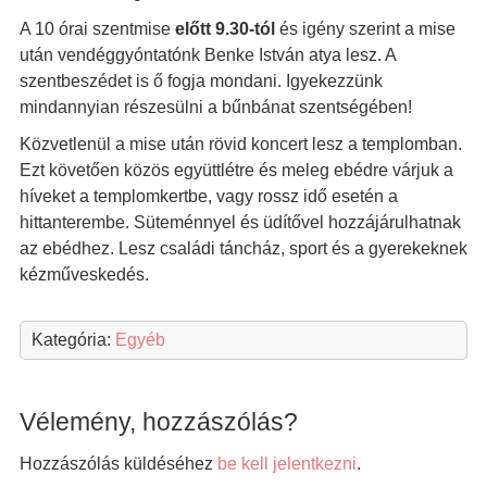
A 10 órai szentmise
előtt 9.30-tól
és igény szerint a mise
után vendéggyóntatónk Benke István atya lesz. A
szentbeszédet is ő fogja mondani. Igyekezzünk
mindannyian részesülni a bűnbánat szentségében!
Közvetlenül a mise után rövid koncert lesz a templomban.
Ezt követően közös együttlétre és meleg ebédre várjuk a
híveket a templomkertbe, vagy rossz idő esetén a
hittanterembe. Süteménnyel és üdítővel hozzájárulhatnak
az ebédhez. Lesz családi táncház, sport és a gyerekeknek
kézműveskedés.
Kategória:
Egyéb
Vélemény, hozzászólás?
Hozzászólás küldéséhez
be kell jelentkezni
.