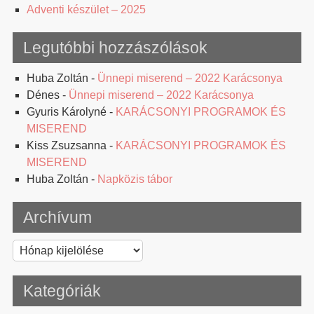
Adventi készület – 2025
Legutóbbi hozzászólások
Huba Zoltán
-
Ünnepi miserend – 2022 Karácsonya
Dénes
-
Ünnepi miserend – 2022 Karácsonya
Gyuris Károlyné
-
KARÁCSONYI PROGRAMOK ÉS
MISEREND
Kiss Zsuzsanna
-
KARÁCSONYI PROGRAMOK ÉS
MISEREND
Huba Zoltán
-
Napközis tábor
Archívum
Archívum
Kategóriák