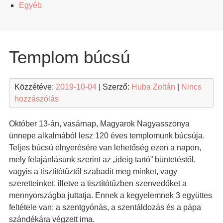
Egyéb
Templom búcsú
Közzétéve:
2019-10-04
| Szerző:
Huba Zoltán
|
Nincs
hozzászólás
Október 13-án, vasárnap, Magyarok Nagyasszonya
ünnepe alkalmából lesz 120 éves templomunk búcsúja.
Teljes búcsú elnyerésére van lehetőség ezen a napon,
mely felajánlásunk szerint az „ideig tartó” büntetéstől,
vagyis a tisztítótűztől szabadít meg minket, vagy
szeretteinket, illetve a tisztítótűzben szenvedőket a
mennyországba juttatja. Ennek a kegyelemnek 3 együttes
feltétele van: a szentgyónás, a szentáldozás és a pápa
szándékára végzett ima.