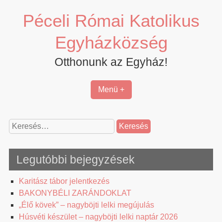
Skip
Péceli Római Katolikus
to
content
Egyházközség
Otthonunk az Egyház!
Menü +
Keresés:
Legutóbbi bejegyzések
Karitász tábor jelentkezés
BAKONYBÉLI ZARÁNDOKLAT
„Élő kövek” – nagyböjti lelki megújulás
Húsvéti készület – nagyböjti lelki naptár 2026