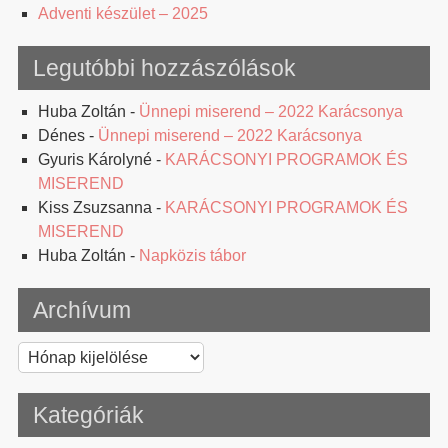
Adventi készület – 2025
Legutóbbi hozzászólások
Huba Zoltán
-
Ünnepi miserend – 2022 Karácsonya
Dénes
-
Ünnepi miserend – 2022 Karácsonya
Gyuris Károlyné
-
KARÁCSONYI PROGRAMOK ÉS
MISEREND
Kiss Zsuzsanna
-
KARÁCSONYI PROGRAMOK ÉS
MISEREND
Huba Zoltán
-
Napközis tábor
Archívum
Archívum
Kategóriák