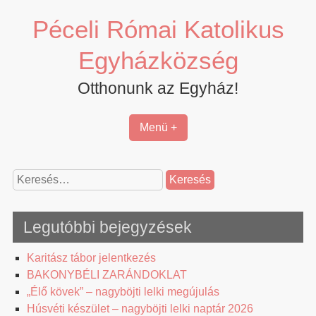
Skip
Péceli Római Katolikus
to
content
Egyházközség
Otthonunk az Egyház!
Menü +
Keresés:
Legutóbbi bejegyzések
Karitász tábor jelentkezés
BAKONYBÉLI ZARÁNDOKLAT
„Élő kövek” – nagyböjti lelki megújulás
Húsvéti készület – nagyböjti lelki naptár 2026