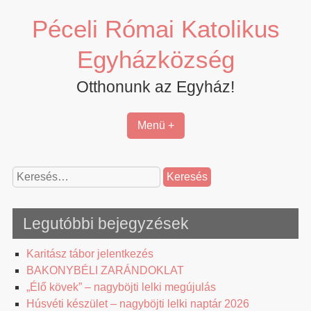
Skip
Péceli Római Katolikus
to
content
Egyházközség
Otthonunk az Egyház!
Menü +
Keresés:
Legutóbbi bejegyzések
Karitász tábor jelentkezés
BAKONYBÉLI ZARÁNDOKLAT
„Élő kövek” – nagyböjti lelki megújulás
Húsvéti készület – nagyböjti lelki naptár 2026