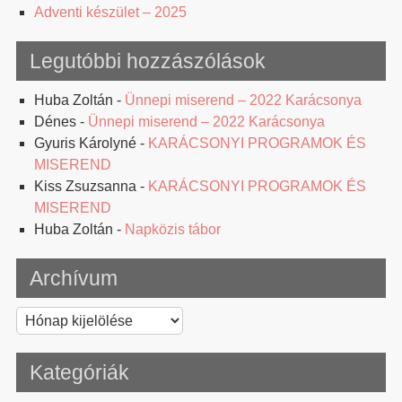
Adventi készület – 2025
Legutóbbi hozzászólások
Huba Zoltán
-
Ünnepi miserend – 2022 Karácsonya
Dénes
-
Ünnepi miserend – 2022 Karácsonya
Gyuris Károlyné
-
KARÁCSONYI PROGRAMOK ÉS
MISEREND
Kiss Zsuzsanna
-
KARÁCSONYI PROGRAMOK ÉS
MISEREND
Huba Zoltán
-
Napközis tábor
Archívum
Archívum
Kategóriák