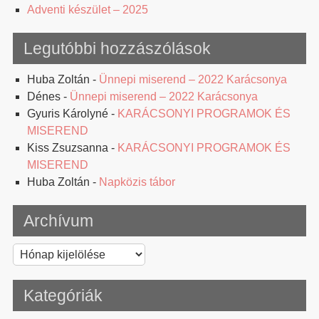
Adventi készület – 2025
Legutóbbi hozzászólások
Huba Zoltán
-
Ünnepi miserend – 2022 Karácsonya
Dénes
-
Ünnepi miserend – 2022 Karácsonya
Gyuris Károlyné
-
KARÁCSONYI PROGRAMOK ÉS
MISEREND
Kiss Zsuzsanna
-
KARÁCSONYI PROGRAMOK ÉS
MISEREND
Huba Zoltán
-
Napközis tábor
Archívum
Archívum
Kategóriák