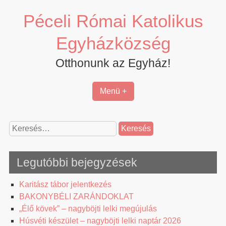
Skip
Péceli Római Katolikus
to
content
Egyházközség
Otthonunk az Egyház!
Menü +
Keresés:
Legutóbbi bejegyzések
Karitász tábor jelentkezés
BAKONYBÉLI ZARÁNDOKLAT
„Élő kövek” – nagyböjti lelki megújulás
Húsvéti készület – nagyböjti lelki naptár 2026