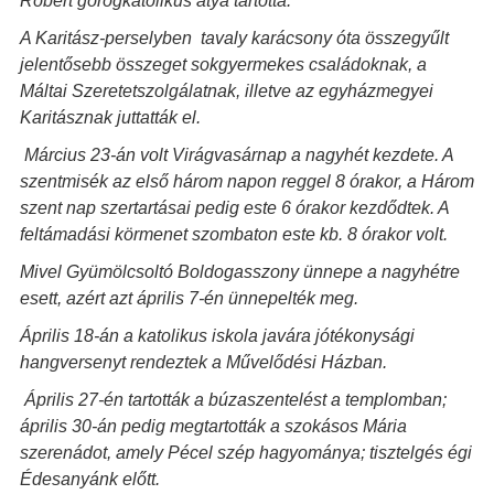
Róbert görögkatolikus atya tartotta.
A Karitász-perselyben tavaly karácsony óta összegyűlt
jelentősebb összeget sokgyermekes családoknak, a
Máltai Szeretetszolgálatnak, illetve az egyházmegyei
Karitásznak juttatták el.
Március 23-án volt Virágvasárnap a nagyhét kezdete. A
szentmisék az első három napon reggel 8 órakor, a Három
szent nap szertartásai pedig este 6 órakor kezdődtek. A
feltámadási körmenet szombaton este kb. 8 órakor volt.
Mivel Gyümölcsoltó Boldogasszony ünnepe a nagyhétre
esett, azért azt április 7-én ünnepelték meg.
Április 18-án a katolikus iskola javára jótékonysági
hangversenyt rendeztek a Művelődési Házban.
Április 27-én tartották a búzaszentelést a templomban;
április 30-án pedig megtartották a szokásos Mária
szerenádot, amely Pécel szép hagyománya; tisztelgés égi
Édesanyánk előtt.