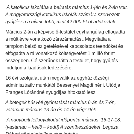
A katolikus iskolába a beíratás március 1-jén és 2-án volt.
A magyarországi katolikus iskolák számára szervezett
gyűjtésen a hívek több, mint 42.000 Ft-ot adakoztak.
Március 2-án
a képviselő-testület egyhangúlag elfogadta
a múlt évre vonatkozó zárszámadást. Megvitatta a
templom belső szigetelésével kapcsolatos teendőket és
elfogadta a rá vonatkozó költségvetést 1 millió forint
összegben. Célszerűnek látta a testület, hogy gyűjtés
induljon a kiadások fedezésére.
16 évi szolgálat után megválik az egyházközségi
adminisztratív munkától Bessenyei Magdi néni. Utódja
Franges Lórándné nyugdíjas hitoktató lesz.
A betegek húsvéti gyóntatását március 6-án és 7-én,
valamint március 13-án és 14-én végezték.
A nagyböjti lelkigyakorlat időpontja március 16-17-18.
(vasárnap – hétfő – kedd) A szentbeszédeket Legeza