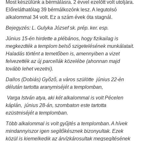
Most készülünk a bérmálásra. 2 évvel ezelőtt volt utoljára.
Előreláthatólag 39 bérmálkozónk lesz. A legutolsó
alkalommal 34 volt. Ez a szám évek óta stagnál.
Bejegyzés: L. Gulyka József sk. prép. ker. esp.
Június 15-én hirdette a plébános, hogy fizikailag is
megkezdték a templom belső szigetelésének munkálatait.
Haladás történt a temetőben is, amennyiben a vizet
felvezették az új parcellák közelébe (ahonnan majd
tovább lehet vezetni).
Dallos (Dobiás) Győző, a város szülötte június 22-én
délután tartotta aranymiséjét a templomban,
Varga István atya, aki két alkalommal is volt Pécelen
káplán, június 28-án, szombaton este tartotta
ezüstmiséjét a templomban.
Több alkalommal is volt gyűjtés a templomban. A hívek
mindannyiszor igen segítőkésznek bizonyultak. Ezek
közül is kiemelkedik az árvízkárosultak megsegítésének