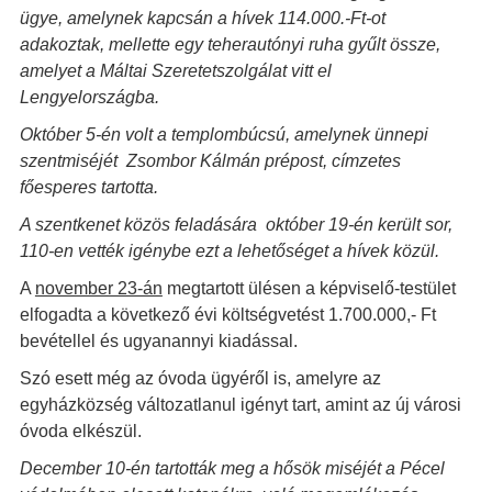
ügye, amelynek kapcsán a hívek 114.000.-Ft-ot
adakoztak, mellette egy teherautónyi ruha gyűlt össze,
amelyet a Máltai Szeretetszolgálat vitt el
Lengyelországba.
Október 5-én volt a templombúcsú, amelynek ünnepi
szentmiséjét Zsombor Kálmán prépost, címzetes
főesperes tartotta.
A szentkenet közös feladására október 19-én került sor,
110-en vették igénybe ezt a lehetőséget a hívek közül.
A
november 23-án
megtartott ülésen a képviselő-testület
elfogadta a következő évi költségvetést 1.700.000,- Ft
bevétellel és ugyanannyi kiadással.
Szó esett még az óvoda ügyéről is, amelyre az
egyházközség változatlanul igényt tart, amint az új városi
óvoda elkészül.
December 10-én tartották meg a hősök miséjét a Pécel