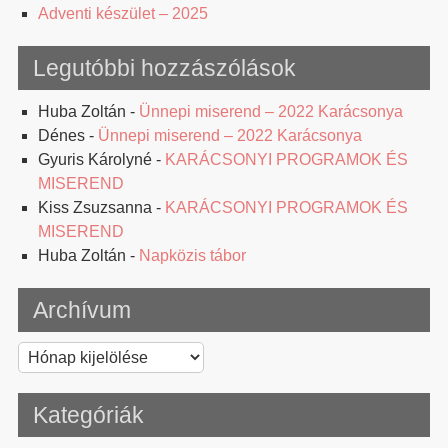
Adventi készület – 2025
Legutóbbi hozzászólások
Huba Zoltán
-
Ünnepi miserend – 2022 Karácsonya
Dénes
-
Ünnepi miserend – 2022 Karácsonya
Gyuris Károlyné
-
KARÁCSONYI PROGRAMOK ÉS
MISEREND
Kiss Zsuzsanna
-
KARÁCSONYI PROGRAMOK ÉS
MISEREND
Huba Zoltán
-
Napközis tábor
Archívum
Archívum
Kategóriák