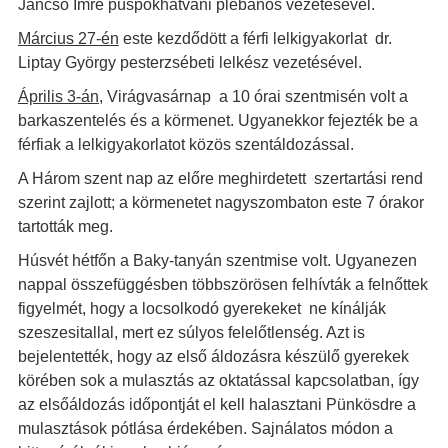
Jancsó Imre püspökhatvani plébános vezetésével.
Március 27-én
este kezdődött a férfi lelkigyakorlat dr.
Liptay György pesterzsébeti lelkész vezetésével.
Április 3-án
, Virágvasárnap a 10 órai szentmisén volt a
barkaszentelés és a körmenet. Ugyanekkor fejezték be a
férfiak a lelkigyakorlatot közös szentáldozással.
A Három szent nap az előre meghirdetett szertartási rend
szerint zajlott; a körmenetet nagyszombaton este 7 órakor
tartották meg.
Húsvét hétfőn a Baky-tanyán szentmise volt. Ugyanezen
nappal összefüggésben többszörösen felhívták a felnőttek
figyelmét, hogy a locsolkodó gyerekeket ne kínálják
szeszesitallal, mert ez súlyos felelőtlenség. Azt is
bejelentették, hogy az első áldozásra készülő gyerekek
körében sok a mulasztás az oktatással kapcsolatban, így
az elsőáldozás időpontját el kell halasztani Pünkösdre a
mulasztások pótlása érdekében. Sajnálatos módon a