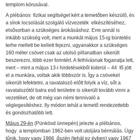
templom kórusával.
A plébános fizikai segítséget kért a temetőben készülő, és
a sírok locsolását szolgáló vízvezeték elkészítéséhez,
elsősorban a szükséges árokásáshoz. Erre annál is
inkább szükség volt, mert a munkát május 15-ig büntetés
terhe mellett be kellett fejezni, ugyanakkor a szükséges
160 méter csövet csak az utolsó pillanatban sikerült
beszerezni, több ezer forintért. A felhívásnak foganatja lett,
mert – mint a május 13-i hirdetésekből kiderül – 44 fő jött
el a munkára, voltak akik többször is. Így a csöveket
sikerült lefektetni, a ravatalozó előtt folyik a víz, sőt a
ravatalozótól balra eső területre is sikerült tovább vinni a
vezetéket, de ott még van némi tennivaló a
véglegesítéshez. Ily módon tehát a temető rendezettebb
és gondozhatóbb lett.
Május 29-én
(Pünkösd ünnepén) jelezte a plébános,
hogy a templomban 1962-ben volt utoljára bérmálás. Úgy
tűnik, hogy vagy 1966 őszén (tehát ez évben) vagy 1967