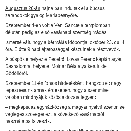
Augusztus 28-án
hajnalban indultak el a búcsús
zarándokok gyalog Máriabesnyőre.
Szeptember 4-én
volt a Veni Sancte a templomban,
délután pedig az első vasárnapi szentségimádás.
Ismertté vált, hogy a bérmálás időpontja: október 23. du. 4.
óra. Előtte 9 napi ájtatossággal készülnek a résztvevők.
A püspök elhelyezte Pécelről Lovas Ferenc káplán atyát
Sashalomra, helyette Molnár Béla atya került ide
Gödöllőről.
Szeptember 11-én
fontos hirdetésként hangzott el: nagy
lépést tettünk annak érdekében, hogy a szentmise
valóban mindnyájuk közös áldozata legyen:
– megkapta az egyházközség a magyar nyelvű szentmise
végleges szövegét ezt, a következő vasárnaptól
használatba is veszik,