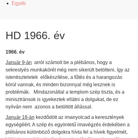
Egyéb
HD 1966. év
1966. év
Január 9-án
arról számolt be a plébános, hogy a
sekrestyés munkakörét még nem sikerült betölteni, így az
istentiszteletek előkészítése, a fűtés és a harangozás
körül vannak, és minden bizonnyal még lesznek is
problémák. Mindazonáltal a templom szép tiszta, és a
minisztránsok is igyekeztek ellátni a dolgukat, de ez
nyilván nem azonos a betöltött állással.
Január 18-án
kezdődött az imanyolcad a keresztények
egységéért. A szép és egyöntetű imavégzés érdekében a
plébános különböző dolgokra hívta fel a hívek figyelmét,