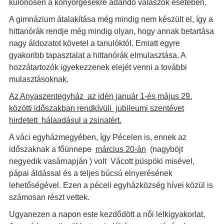
különösen a könyörgésekre adandó válaszok esetében.
A gimnázium átalakítása még mindig nem készült el, így a
hittanórák rendje még mindig olyan, hogy annak betartása
nagy áldozatot követel a tanulóktól. Emiatt egyre
gyakoribb tapasztalat a hittanórák elmulasztása. A
hozzátartozók igyekezzenek elejét venni a további
mulasztásoknak.
Az Anyaszentegyház az idén január 1-és május 29.
közötti időszakban rendkívüli jubileumi szentévet
hirdetett hálaadásul a zsinatért.
A váci egyházmegyében, így Pécelen is, ennek az
időszaknak a főünnepe
március 20-án
(nagyböjt
negyedik vasárnapján ) volt Vácott püspöki misével,
pápai áldással és a teljes búcsú elnyerésének
lehetőségével. Ezen a péceli egyházközség hívei közül is
számosan részt vettek.
Ugyanezen a napon este kezdődött a női lelkigyakorlat,