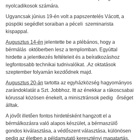
nyolcadikosok számára.
Ugyancsak június 19-én volt a papszentelés Vácott, a
püspöki segédlet soraiban a péceli szeminarista
kispappal.
Augusztus 14-én
jelentette be a plébános, hogy a
bérmálás októberben lesz a templomban. Egyúttal
hirdette a jelentkezés feltételeit és a beíratkozáshoz
legfontosabb technikai tudnivalókat. .Az oktatások
szeptember folyamán kezdődnek majd.
Augusztus 20-án
tartotta az egyházközség hagyományos
zarándoklatát a Szt. Jobbhoz. Itt az énekkar a rákoscsabai
kórussal közösen énekelt, a minisztránsok pedig őrséget
álltak.
A jövőt illetően fontos hirdetésként hangzott el a
bérmálkozásra való alapos készület, a bérmaszülő
gondos kiválasztása, a védőszent választása, különösen
pedig az életben a példamutató keresztényi magatartás.