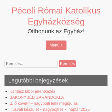
Skip
Péceli Római Katolikus
to
content
Egyházközség
Otthonunk az Egyház!
Menü +
Keresés:
Legutóbbi bejegyzések
Karitász tábor jelentkezés
BAKONYBÉLI ZARÁNDOKLAT
„Élő kövek” – nagyböjti lelki megújulás
Húsvéti készület – nagyböjti lelki naptár 2026