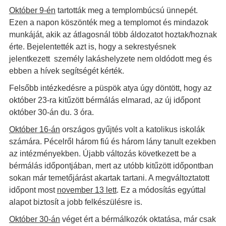
Október 9-én
tartották meg a templombúcsú ünnepét.
Ezen a napon köszönték meg a templomot és mindazok
munkáját, akik az átlagosnál több áldozatot hoztak/hoznak
érte. Bejelentették azt is, hogy a sekrestyésnek
jelentkezett személy lakáshelyzete nem oldódott meg és
ebben a hívek segítségét kérték.
Felsőbb intézkedésre a püspök atya úgy döntött, hogy az
október 23-ra kitűzött bérmálás elmarad, az új időpont
október 30-án du. 3 óra.
Október 16-án
országos gyűjtés volt a katolikus iskolák
számára. Pécelről három fiú és három lány tanult ezekben
az intézményekben. Újabb változás következett be a
bérmálás időpontjában, mert az utóbb kitűzött időpontban
sokan már temetőjárást akartak tartani. A megváltoztatott
időpont most
november 13 lett
. Ez a módosítás egyúttal
alapot biztosít a jobb felkészülésre is.
Október 30-án
véget ért a bérmálkozók oktatása, már csak