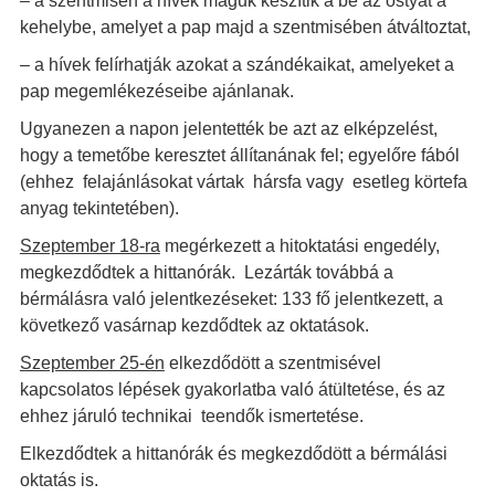
– a szentmisén a hívek maguk készítik a be az ostyát a
kehelybe, amelyet a pap majd a szentmisében átváltoztat,
– a hívek felírhatják azokat a szándékaikat, amelyeket a
pap megemlékezéseibe ajánlanak.
Ugyanezen a napon jelentették be azt az elképzelést,
hogy a temetőbe keresztet állítanának fel; egyelőre fából
(ehhez felajánlásokat vártak hársfa vagy esetleg körtefa
anyag tekintetében).
Szeptember 18-ra
megérkezett a hitoktatási engedély,
megkezdődtek a hittanórák. Lezárták továbbá a
bérmálásra való jelentkezéseket: 133 fő jelentkezett, a
következő vasárnap kezdődtek az oktatások.
Szeptember 25-én
elkezdődött a szentmisével
kapcsolatos lépések gyakorlatba való átültetése, és az
ehhez járuló technikai teendők ismertetése.
Elkezdődtek a hittanórák és megkezdődött a bérmálási
oktatás is.