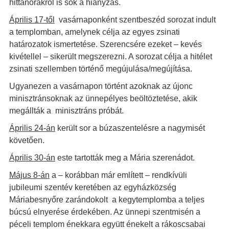
hittanórákról is sok a hiányzás.
Április 17-től
vasárnaponként szentbeszéd sorozat indult
a templomban, amelynek célja az egyes zsinati
határozatok ismertetése. Szerencsére ezeket – kevés
kivétellel – sikerült megszerezni. A sorozat célja a hitélet
zsinati szellemben történő megújulása/megújítása.
Ugyanezen a vasárnapon történt azoknak az újonc
minisztránsoknak az ünnepélyes beöltöztetése, akik
megállták a minisztráns próbát.
Április 24-án
került sor a búzaszentelésre a nagymisét
követően.
Április 30-án
este tartották meg a Mária szerenádot.
Május 8-án
a – korábban már említett – rendkívüli
jubileumi szentév keretében az egyházközség
Máriabesnyőre zarándokolt a kegytemplomba a teljes
búcsú elnyerése érdekében. Az ünnepi szentmisén a
péceli templom énekkara együtt énekelt a rákoscsabai