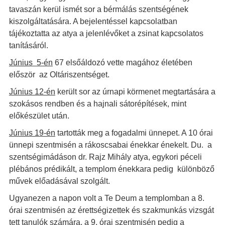
tavaszán kerül ismét sor a bérmálás szentségének
kiszolgáltatására. A bejelentéssel kapcsolatban
tájékoztatta az atya a jelenlévőket a zsinat kapcsolatos
tanításáról.
Június 5-én
67 elsőáldozó vette magához életében
először az Oltáriszentséget.
Június 12-én
került sor az úrnapi körmenet megtartására a
szokásos rendben és a hajnali sátorépítések, mint
előkészület után.
Június 19-én
tartották meg a fogadalmi ünnepet. A 10 órai
ünnepi szentmisén a rákoscsabai énekkar énekelt. Du. a
szentségimádáson dr. Rajz Mihály atya, egykori péceli
plébános prédikált, a templom énekkara pedig különböző
művek előadásával szolgált.
Ugyanezen a napon volt a Te Deum a templomban a 8.
órai szentmisén az érettségizettek és szakmunkás vizsgát
tett tanulók számára, a 9. órai szentmisén pedig a