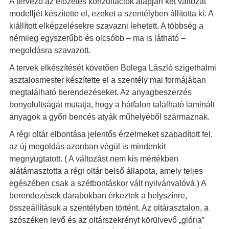
A tervező az előzetes konzultációk alapján két változat
modelljét készítette el, ezeket a szentélyben állította ki. A
kiállított elképzelésekre szavazni lehetett. A többség a
némileg egyszerűbb és olcsóbb – ma is látható –
megoldásra szavazott.
A tervek elkészítését követően Bolega László szigethalmi
asztalosmester készítette el a szentély mai formájában
megtalálható berendezéseket. Az anyagbeszerzés
bonyolultságát mutatja, hogy a hátfalon található laminált
anyagok a győri bencés atyák műhelyéből származnak.
A régi oltár elbontása jelentős érzelmeket szabadított fel,
az új megoldás azonban végül is mindenkit
megnyugtatott. ( A változást nem kis mértékben
alátámasztotta a régi oltár belső állapota, amely teljes
egészében csak a szétbontáskor vált nyilvánvalóvá.) A
berendezések darabokban érkeztek a helyszínre,
összeállításuk a szentélyben történt. Az oltárasztalon, a
szószéken levő és az oltárszekrényt körülvevő „glória”