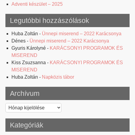
Adventi készület – 2025
Legutóbbi hozzászólások
Huba Zoltán
-
Ünnepi miserend – 2022 Karácsonya
Dénes
-
Ünnepi miserend – 2022 Karácsonya
Gyuris Károlyné
-
KARÁCSONYI PROGRAMOK ÉS
MISEREND
Kiss Zsuzsanna
-
KARÁCSONYI PROGRAMOK ÉS
MISEREND
Huba Zoltán
-
Napközis tábor
Archívum
Archívum
Kategóriák