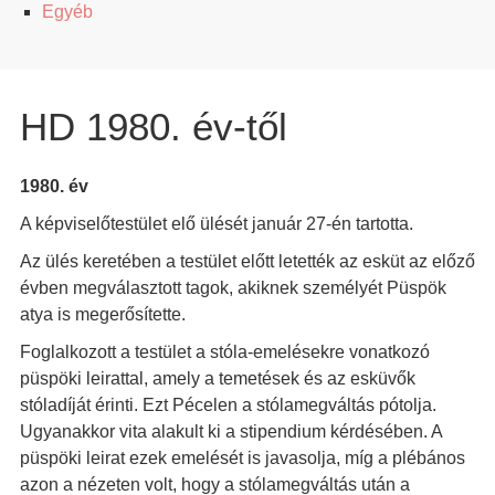
Egyéb
HD 1980. év-től
1980. év
A képviselőtestület elő ülését január 27-én tartotta.
Az ülés keretében a testület előtt letették az esküt az előző
évben megválasztott tagok, akiknek személyét Püspök
atya is megerősítette.
Foglalkozott a testület a stóla-emelésekre vonatkozó
püspöki leirattal, amely a temetések és az esküvők
stóladíját érinti. Ezt Pécelen a stólamegváltás pótolja.
Ugyanakkor vita alakult ki a stipendium kérdésében. A
püspöki leirat ezek emelését is javasolja, míg a plébános
azon a nézeten volt, hogy a stólamegváltás után a