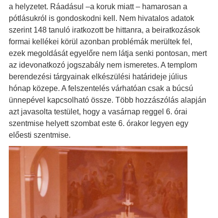
a helyzetet. Ráadásul –a koruk miatt – hamarosan a
pótlásukról is gondoskodni kell. Nem hivatalos adatok
szerint 148 tanuló iratkozott be hittanra, a beiratkozások
formai kellékei körül azonban problémák merültek fel,
ezek megoldását egyelőre nem látja senki pontosan, mert
az idevonatkozó jogszabály nem ismeretes. A templom
berendezési tárgyainak elkészülési határideje július
hónap közepe. A felszentelés várhatóan csak a búcsú
ünnepével kapcsolható össze. Több hozzászólás alapján
azt javasolta testület, hogy a vasárnap reggel 6. órai
szentmise helyett szombat este 6. órakor legyen egy
előesti szentmise.