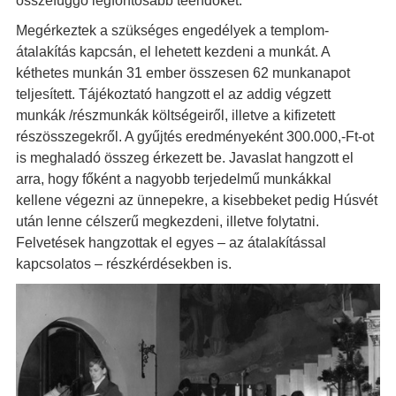
összefüggő legfontosabb teendőket.
Megérkeztek a szükséges engedélyek a templom-
átalakítás kapcsán, el lehetett kezdeni a munkát. A
kéthetes munkán 31 ember összesen 62 munkanapot
teljesített. Tájékoztató hangzott el az addig végzett
munkák /részmunkák költségeiről, illetve a kifizetett
részösszegekről. A gyűjtés eredményeként 300.000,-Ft-ot
is meghaladó összeg érkezett be. Javaslat hangzott el
arra, hogy főként a nagyobb terjedelmű munkákkal
kellene végezni az ünnepekre, a kisebbeket pedig Húsvét
után lenne célszerű megkezdeni, illetve folytatni.
Felvetések hangzottak el egyes – az átalakítással
kapcsolatos – részkérdésekben is.