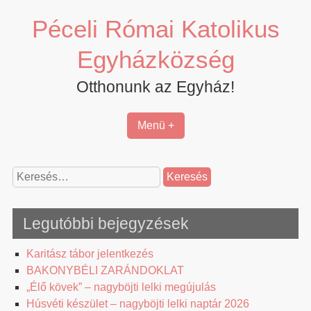
Skip
Péceli Római Katolikus
to
content
Egyházközség
Otthonunk az Egyház!
Menü +
Keresés:
Legutóbbi bejegyzések
Karitász tábor jelentkezés
BAKONYBÉLI ZARÁNDOKLAT
„Élő kövek” – nagyböjti lelki megújulás
Húsvéti készület – nagyböjti lelki naptár 2026