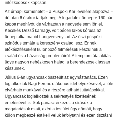
intézkedések kapcsán.
Az úrnapi körmenetet – a Püspöki Kar levelére alapozva –
délután 6 órakor tartják meg. A fogadalmi ünnepre 160 pár
kapott meghívót, de várhatóan a negyede sem jön el.
Kecskés Dezső karnagy, volt péceli lakos kórusa az
ünnep alkalmából hangversenyt ad. Az őszi püspöki
szinódus témája a keresztény család lesz. Ennek
előkészítéseként különböző felmérések készülnek a
család és a házasság problémáiról. A templom-átalakítás
ügye nagyon nehézkesen halad, a berendezések lassan
készülnek.
Július 6-án ugyancsak összeült az egyháztanács. Ezen
foglalkoztak Bagi Ferenc diákonus idehelyezésével, a tőle
elvárható munkával és a részére adható juttatásokkal.
Ugyancsak foglalkoztak a sekrestyés fizetésének
emelésével is. Sok panasz érkezett a sírásókra
magatartásuk miatt, ezért a testület úgy döntött, hogy
külön megbeszélést kell velük lefolytatni és ezen tisztázni