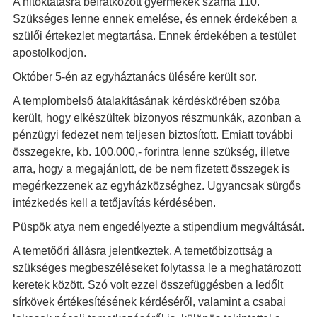
A hitoktatásra beíratkozott gyermekek száma 110.
Szükséges lenne ennek emelése, és ennek érdekében a
szülői értekezlet megtartása. Ennek érdekében a testület
apostolkodjon.
Október 5-én az egyháztanács ülésére került sor.
A templombelső átalakításának kérdéskörében szóba
került, hogy elkészültek bizonyos részmunkák, azonban a
pénzügyi fedezet nem teljesen biztosított. Emiatt további
összegekre, kb. 100.000,- forintra lenne szükség, illetve
arra, hogy a megajánlott, de be nem fizetett összegek is
megérkezzenek az egyházközséghez. Ugyancsak sürgős
intézkedés kell a tetőjavítás kérdésében.
Püspök atya nem engedélyezte a stipendium megváltását.
A temetőőri állásra jelentkeztek. A temetőbizottság a
szükséges megbeszéléseket folytassa le a meghatározott
keretek között. Szó volt ezzel összefüggésben a ledőlt
sírkövek értékesítésének kérdéséről, valamint a csabai