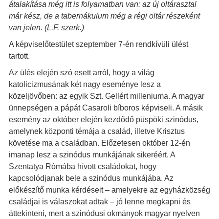
átalakítása még itt is folyamatban van: az új oltárasztal
már kész, de a tabernákulum még a régi oltár részeként
van jelen. (L.F. szerk.)
A képviselőtestület szeptember 7-én rendkívüli ülést
tartott.
Az ülés elején szó esett arról, hogy a világ
katolicizmusának két nagy eseménye lesz a
közeljövőben: az egyik Szt. Gellért milleniuma. A magyar
ünnepségen a pápát Casaroli bíboros képviseli. A másik
esemény az október elején kezdődő püspöki szinódus,
amelynek központi témája a család, illetve Krisztus
követése ma a családban. Előzetesen október 12-én
imanap lesz a szinódus munkájának sikeréért. A
Szentatya Rómába hívott családokat, hogy
kapcsolódjanak bele a szinódus munkájába. Az
előkészítő munka kérdéseit – amelyekre az egyházközség
családjai is válaszokat adtak – jó lenne megkapni és
áttekinteni, mert a szinódusi okmányok magyar nyelven