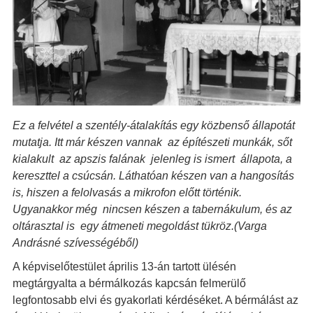
Ez a felvétel a szentély-átalakítás egy közbenső állapotát
mutatja. Itt már készen vannak az építészeti munkák, sőt
kialakult az apszis falának jelenleg is ismert állapota, a
kereszttel a csúcsán. Láthatóan készen van a hangosítás
is, hiszen a felolvasás a mikrofon előtt történik.
Ugyanakkor még nincsen készen a tabernákulum, és az
oltárasztal is egy átmeneti megoldást tükröz.
(Varga
Andrásné szívességéből)
A képviselőtestület április 13-án tartott ülésén
megtárgyalta a bérmálkozás kapcsán felmerülő
legfontosabb elvi és gyakorlati kérdéséket. A bérmálást az