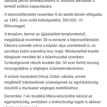
lakosok péceli temetkezéséről is, különös tekintettel a
temető szűkös kapacitására.
A képviselőtestület november 8-án tartott ülésén elfogadta
az 1981. évre szóló költségvetést, 300.000,- Ft
főösszeggel.
A templom, benne az újjáalakított templombelső,
megáldását november 30-ra tervezte a képviselőtestület.
Ekkorra szerette volna a káplán atya szentelését is, ez
azonban külön esemény lesz majd. Mindamellett kisebb
kifogások merültek fel a bútorhuzattal szemben.
Szükségesnek látszik további (kb. 50 ezer forint) összeg
összegyűjtése a végleges számlarendezéshez.
A sírásói munkakört Dévai Zoltán vállalta, ennek
megfelelő intézkedések szükségesek az egyházközség
részéről a munkakör végleges betöltéséhez.
December 7-én továbbá Mária-köszöntőre készül az
egyházközség, amelyben a kisközösségi tagok is aktívan