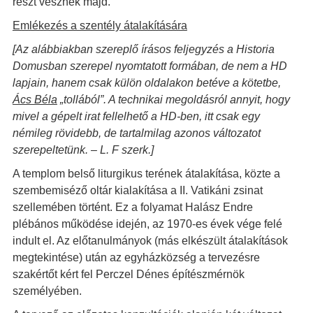
részt vesznek majd.
Emlékezés a szentély átalakítására
[Az alábbiakban szereplő írásos feljegyzés a Historia
Domusban szerepel nyomtatott formában, de nem a HD
lapjain, hanem csak külön oldalakon betéve a kötetbe,
Ács Béla
„tollából”. A technikai megoldásról annyit, hogy
mivel a gépelt irat fellelhető a HD-ben, itt csak egy
némileg rövidebb, de tartalmilag azonos változatot
szerepeltetünk. – L. F szerk.]
A templom belső liturgikus terének átalakítása, közte a
szembemiséző oltár kialakítása a II. Vatikáni zsinat
szellemében történt. Ez a folyamat Halász Endre
plébános működése idején, az 1970-es évek vége felé
indult el. Az előtanulmányok (más elkészült átalakítások
megtekintése) után az egyházközség a tervezésre
szakértőt kért fel Perczel Dénes építészmérnök
személyében.