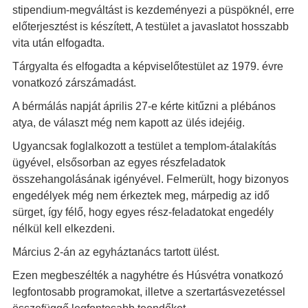
stipendium-megváltást is kezdeményezi a püspöknél, erre
előterjesztést is készített, A testület a javaslatot hosszabb
vita után elfogadta.
Tárgyalta és elfogadta a képviselőtestület az 1979. évre
vonatkozó zárszámadást.
A bérmálás napját április 27-e kérte kitűzni a plébános
atya, de választ még nem kapott az ülés idejéig.
Ugyancsak foglalkozott a testület a templom-átalakítás
ügyével, elsősorban az egyes részfeladatok
összehangolásának igényével. Felmerült, hogy bizonyos
engedélyek még nem érkeztek meg, márpedig az idő
sürget, így félő, hogy egyes rész-feladatokat engedély
nélkül kell elkezdeni.
Március 2-án az egyháztanács tartott ülést.
Ezen megbeszélték a nagyhétre és Húsvétra vonatkozó
legfontosabb programokat, illetve a szertartásvezetéssel