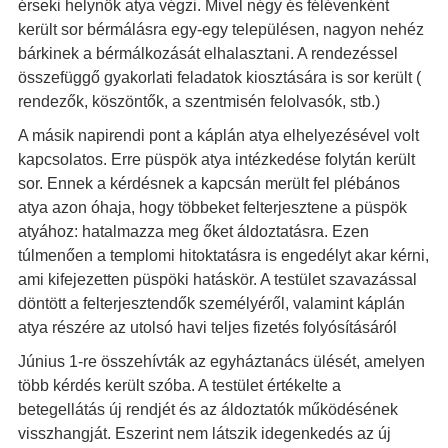
érseki helynök atya végzi. Mivel négy és félévenként
került sor bérmálásra egy-egy településen, nagyon nehéz
bárkinek a bérmálkozását elhalasztani. A rendezéssel
összefüggő gyakorlati feladatok kiosztására is sor került (
rendezők, köszöntők, a szentmisén felolvasók, stb.)
A másik napirendi pont a káplán atya elhelyezésével volt
kapcsolatos. Erre püspök atya intézkedése folytán került
sor. Ennek a kérdésnek a kapcsán merült fel plébános
atya azon óhaja, hogy többeket felterjesztene a püspök
atyához: hatalmazza meg őket áldoztatásra. Ezen
túlmenően a templomi hitoktatásra is engedélyt akar kérni,
ami kifejezetten püspöki hatáskör. A testület szavazással
döntött a felterjesztendők személyéről, valamint káplán
atya részére az utolsó havi teljes fizetés folyósításáról
Június 1-re összehívták az egyháztanács ülését, amelyen
több kérdés került szóba. A testület értékelte a
betegellátás új rendjét és az áldoztatók működésének
visszhangját. Eszerint nem látszik idegenkedés az új