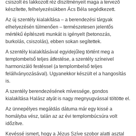
csiszolt és lakkozott réz díszítményeit maga a tervező
készítette, felhelyezésükben Ács Béla segédkezett.
Az új szentély kialakítása – a berendezési tárgyak
elhelyezésén túlmenően – természetesen jelentős
mértékű építészeti munkát is igényelt (betonozás,
burkolás, csiszolás), ebben sokan segítettek.
A szentély kialakításával egyidejűleg történt meg a
templombelső teljes átfestése, a szentély színeivel
harmonizáló festéssel (a templombelső teljes
felállványozásával). Ugyanekkor készült el a hangosítás
is.
A szentély berendezésének mívessége, gondos
kialakítása Halász atyát is nagy megnyugvással töltötte el.
Az ünnepélyes megáldás dátuma már egy kissé a
homályba vész, talán az az évi templombúcsúra volt
időzítve.
Kevéssé ismert, hogy a Jézus Szíve szobor alatti asztal