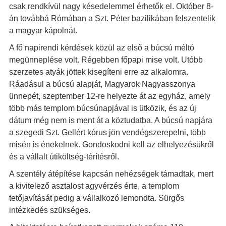
csak rendkívül nagy késedelemmel érhetők el. Október 8-
án továbbá Rómában a Szt. Péter bazilikában felszentelik
a magyar kápolnát.
A fő napirendi kérdések közül az első a búcsú méltó
megünneplése volt. Régebben főpapi mise volt. Utóbb
szerzetes atyák jöttek kisegíteni erre az alkalomra.
Ráadásul a búcsú alapját, Magyarok Nagyasszonya
ünnepét, szeptember 12-re helyezte át az egyház, amely
több más templom búcsúnapjával is ütközik, és az új
dátum még nem is ment át a köztudatba. A búcsú napjára
a szegedi Szt. Gellért kórus jön vendégszerepelni, több
misén is énekelnek. Gondoskodni kell az elhelyezésükről
és a vállalt útiköltség-térítésről.
A szentély átépítése kapcsán nehézségek támadtak, mert
a kivitelező asztalost agyvérzés érte, a templom
tetőjavítását pedig a vállalkozó lemondta. Sürgős
intézkedés szükséges.