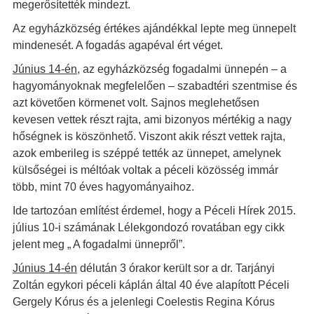
megerősítették mindezt.
Az egyházközség értékes ajándékkal lepte meg ünnepelt
mindenesét. A fogadás agapéval ért véget.
Június 14-én,
az egyházközség fogadalmi ünnepén – a
hagyományoknak megfelelően – szabadtéri szentmise és
azt követően körmenet volt. Sajnos meglehetősen
kevesen vettek részt rajta, ami bizonyos mértékig a nagy
hőségnek is köszönhető. Viszont akik részt vettek rajta,
azok emberileg is széppé tették az ünnepet, amelynek
külsőségei is méltóak voltak a péceli közösség immár
több, mint 70 éves hagyományaihoz.
Ide tartozóan említést érdemel, hogy a Péceli Hírek 2015.
július 10-i számának Lélekgondozó rovatában egy cikk
jelent meg „ A fogadalmi ünnepről”.
Június 14-én
délután 3 órakor került sor a dr. Tarjányi
Zoltán egykori péceli káplán által 40 éve alapított Péceli
Gergely Kórus és a jelenlegi Coelestis Regina Kórus