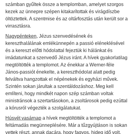
számban gyűltek össze a templomban, amelyet szorgos
kezek az ünnepre szépen kitakarítottak és virágdíszbe
öltöztettek. A szentmise és az oltárfosztás után került sor a
virrasztásra.
Nagypénteken
, Jézus szenvedésének és
kereszthalálának emlékünnepén a passió eléneklésével
és a kereszt előtti hódolattal fejeztük ki hálánkat és
imádatunkat a szenvedő Jézus iránt. A hívek gyakorlatilag
megtöltötték a templomot. Az énekkar a Werner-féle
János-passiót énekelte, a kereszthódolat alatt pedig
felváltva hangzottak el népénekek és egyházi művek.
Szintén sokan járultak a szentáldozáshoz. Meg kell
említeni, hogy mindkét napon szép számban voltak
ministránsok a szertartásokon, a zsoltárosok pedig ezúttal
a kórusról végezték a szolgálatukat.
Húsvét vasárnap
a hívek megtöltötték a templomot a
feltámadás megünneplésére. Már a tűzgyújtáson is sokan
vettek részt, annak dacára, hogy fagyos, hideg idő volt.