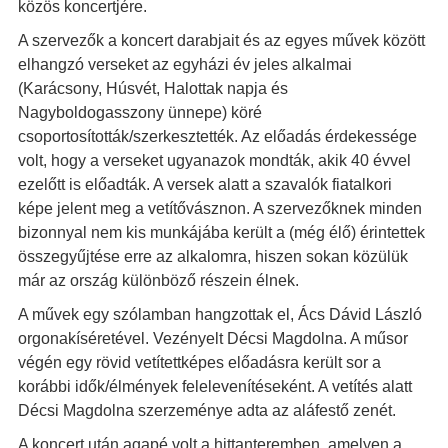
közös koncertjére.
A szervezők a koncert darabjait és az egyes művek között
elhangzó verseket az egyházi év jeles alkalmai
(Karácsony, Húsvét, Halottak napja és
Nagyboldogasszony ünnepe) köré
csoportosították/szerkesztették. Az előadás érdekessége
volt, hogy a verseket ugyanazok mondták, akik 40 évvel
ezelőtt is előadták. A versek alatt a szavalók fiatalkori
képe jelent meg a vetítővásznon. A szervezőknek minden
bizonnyal nem kis munkájába került a (még élő) érintettek
összegyűjtése erre az alkalomra, hiszen sokan közülük
már az ország különböző részein élnek.
A művek egy szólamban hangzottak el, Ács Dávid László
orgonakíséretével. Vezényelt Décsi Magdolna. A műsor
végén egy rövid vetítettképes előadásra került sor a
korábbi idők/élmények felelevenítéseként. A vetítés alatt
Décsi Magdolna szerzeménye adta az aláfestő zenét.
A koncert után agapé volt a hittanteremben, amelyen a