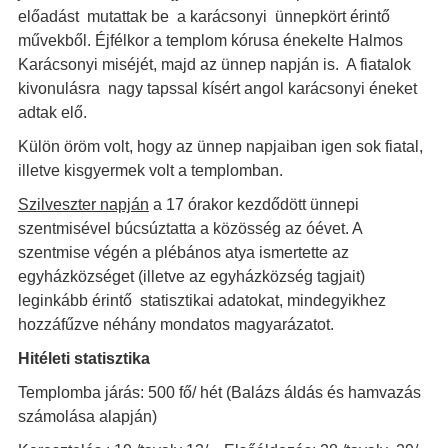
előadást mutattak be a karácsonyi ünnepkört érintő
művekből. Éjfélkor a templom kórusa énekelte Halmos
Karácsonyi miséjét, majd az ünnep napján is. A fiatalok
kivonulásra nagy tapssal kísért angol karácsonyi éneket
adtak elő.
Külön öröm volt, hogy az ünnep napjaiban igen sok fiatal,
illetve kisgyermek volt a templomban.
Szilveszter napján
a 17 órakor kezdődött ünnepi
szentmisével búcsúztatta a közösség az óévet. A
szentmise végén a plébános atya ismertette az
egyházközséget (illetve az egyházközség tagjait)
leginkább érintő statisztikai adatokat, mindegyikhez
hozzáfűzve néhány mondatos magyarázatot.
Hitéleti statisztika
Templomba járás: 500 fő/ hét (Balázs áldás és hamvazás
számolása alapján)