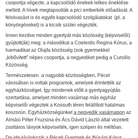
csoportja végezte, a kapcsolódó énekek lelkes éneklése
mellett. A hívek megtapsolták a pici emberkék előadását. A
felolvasást is és egyéb kapcsolódó szolgálatokat (pl. a
könyörgéseket) is a kicsik szülei végezték.
Innen kezdve minden gyertyát más közösség (képviselői)
gyújtott(ák) meg: a másodikat a Coelestis Regina Kórus, a
harmadikat az Olajfa közösség (sok gyermekkel
„kibővített” népes csoportja, a negyediket pedig a Cursillo
Közösség.
Természetesen a nagyobb közösségben, Pécel
városában is voltak programok, amelyek érintették az
egyházközséget. Így mindenek előtt a gyertyagyújtás
szertartása, amelyet minden vasárnap más egyház
képviselői végeztek a Kossuth téren felállított hatalmas
koszorún. Egyházközségünket
a negyedik vasárnapon
az
Almási Péter Fruzsina és Ács Dávid László által vezetett
zsoltáros lányok képviselték, igen szépen és méltóan.
De ide kívánkozik a Péceli Gyermek és Ifjúsági Kórus