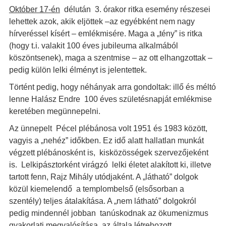
Október 17-én
délután 3. órakor ritka esemény részesei
lehettek azok, akik eljöttek –az egyébként nem nagy
hírveréssel kísért – emlékmisére. Maga a „tény” is ritka
(hogy t.i. valakit 100 éves jubileuma alkalmából
köszöntsenek), maga a szentmise – az ott elhangzottak –
pedig külön lelki élményt is jelentettek.
Történt pedig, hogy néhányak arra gondoltak: illő és méltó
lenne Halász Endre 100 éves születésnapját emlékmise
keretében megünnepelni.
Az ünnepelt Pécel plébánosa volt 1951 és 1983 között,
vagyis a „nehéz” időkben. Ez idő alatt hallatlan munkát
végzett plébánosként is, kisközösségek szervezőjeként
is. Lelkipásztorként virágzó lelki életet alakított ki, illetve
tartott fenn, Rajz Mihály utódjaként. A „látható” dolgok
közül kiemelendő a templombelső (elsősorban a
szentély) teljes átalakítása. A „nem látható” dolgokról
pedig mindennél jobban tanúskodnak az ökumenizmus
gyakorlati megvalósítása, az általa létrehozott