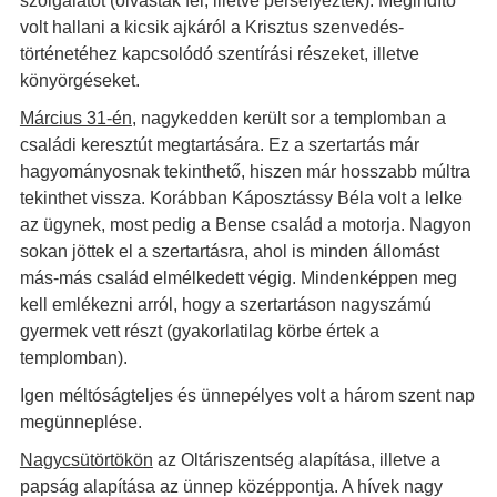
szolgálatot (olvastak fel, illetve perselyeztek). Megindító
volt hallani a kicsik ajkáról a Krisztus szenvedés-
történetéhez kapcsolódó szentírási részeket, illetve
könyörgéseket.
Március 31-én
, nagykedden került sor a templomban a
családi keresztút megtartására. Ez a szertartás már
hagyományosnak tekinthető, hiszen már hosszabb múltra
tekinthet vissza. Korábban Káposztássy Béla volt a lelke
az ügynek, most pedig a Bense család a motorja. Nagyon
sokan jöttek el a szertartásra, ahol is minden állomást
más-más család elmélkedett végig. Mindenképpen meg
kell emlékezni arról, hogy a szertartáson nagyszámú
gyermek vett részt (gyakorlatilag körbe értek a
templomban).
Igen méltóságteljes és ünnepélyes volt a három szent nap
megünneplése.
Nagycsütörtökön
az Oltáriszentség alapítása, illetve a
papság alapítása az ünnep középpontja. A hívek nagy