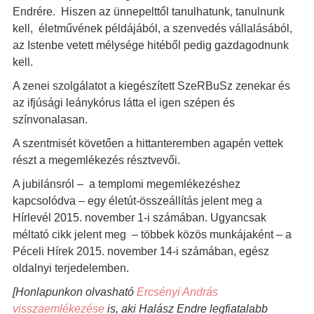
Endrére. Hiszen az ünnepelttől tanulhatunk, tanulnunk
kell, életművének példájából, a szenvedés vállalásából,
az Istenbe vetett mélysége hitéből pedig gazdagodnunk
kell.
A zenei szolgálatot a kiegészített SzeRBuSz zenekar és
az ifjúsági leánykórus látta el igen szépen és
színvonalasan.
A szentmisét követően a hittanteremben agapén vettek
részt a megemlékezés résztvevői.
A jubilánsról – a templomi megemlékezéshez
kapcsolódva – egy életút-összeállítás jelent meg a
Hírlevél 2015. november 1-i számában. Ugyancsak
méltató cikk jelent meg – többek közös munkájaként – a
Péceli Hírek 2015. november 14-i számában, egész
oldalnyi terjedelemben.
[Honlapunkon olvasható
Ercsényi András
visszaemlékezése
is, aki Halász Endre legfiatalabb