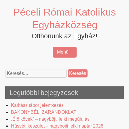
Skip
Péceli Római Katolikus
to
content
Egyházközség
Otthonunk az Egyház!
Menü +
Keresés:
Legutóbbi bejegyzések
Karitász tábor jelentkezés
BAKONYBÉLI ZARÁNDOKLAT
„Élő kövek” – nagyböjti lelki megújulás
Húsvéti készület – nagyböjti lelki naptár 2026