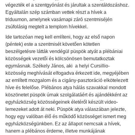
végezték el a szentgyónást és járultak a szentáldozáshoz.
Egyáltalán szép számban vettek részt a hívek a
triduumon, amelynek vasárnapi záró szentmiséjén
zsúfolásig megtelt a templom hívekkel.
Ide tartozóan meg kell említeni, hogy az első napon
(péntek) este a szentmisét követően kötetlen
beszélgetésre látták vendégül püspök atyát a plébániai
közösségek vezetői és kölcsönösen bemutatkoztak
egymásnak. Székely János, aki a helyi Cursillio-
közösség meghívását elfogadva érkezett ide, megyéjében
az említett mozgalom és a cigány-pasztoráció elkötelezett
híve és felelőse. Plébános atya hálás szavakkal mondott
köszönetet püspök úrnak szolgálatáért és ajándékként az
egyházközség közösségeinek életéről készült video-
lemezeket adott át neki. Püspök atya válaszában jelezte,
hogy egy valóban élő és működő közösséget ismert meg
egyházközségünkben. Ez az állapot nemcsak a hívek,
hanem a plébános érdeme, illetve munkájának