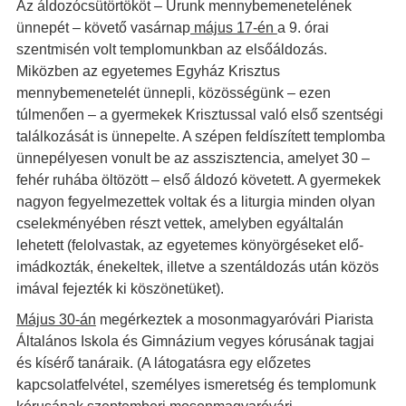
Az áldozócsütörtököt – Urunk mennybemenetelének
ünnepét – követő vasárnap
május 17-én
a 9. órai
szentmisén volt templomunkban az elsőáldozás.
Miközben az egyetemes Egyház Krisztus
mennybemenetelét ünnepli, közösségünk – ezen
túlmenően – a gyermekek Krisztussal való első szentségi
találkozását is ünnepelte. A szépen feldíszített templomba
ünnepélyesen vonult be az asszisztencia, amelyet 30 –
fehér ruhába öltözött – első áldozó követett. A gyermekek
nagyon fegyelmezettek voltak és a liturgia minden olyan
cselekményében részt vettek, amelyben egyáltalán
lehetett (felolvastak, az egyetemes könyörgéseket elő-
imádkozták, énekeltek, illetve a szentáldozás után közös
imával fejezték ki köszönetüket).
Május 30-án
megérkeztek a mosonmagyaróvári Piarista
Általános Iskola és Gimnázium vegyes kórusának tagjai
és kísérő tanáraik. (A látogatásra egy előzetes
kapcsolatfelvétel, személyes ismeretség és templomunk