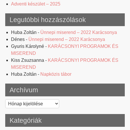
Adventi készület – 2025
Legutóbbi hozzászólások
Huba Zoltán
-
Ünnepi miserend – 2022 Karácsonya
Dénes
-
Ünnepi miserend – 2022 Karácsonya
Gyuris Károlyné
-
KARÁCSONYI PROGRAMOK ÉS
MISEREND
Kiss Zsuzsanna
-
KARÁCSONYI PROGRAMOK ÉS
MISEREND
Huba Zoltán
-
Napközis tábor
Archívum
Archívum
Kategóriák