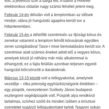
volt, a jellemző szín a sárga lett. A bálról a Hírlevél
elektronikus oldalán nagy számú felvétel jelent meg.
Február 14-én
délután volt a templomban az idősek
miséje; utána jó hangulatú agapéra került sor a
hittanteremben.
Február 15-én
a délelőtti szentmisén az ifjúsági kórus és
zenekar valamint a templom felnőtt kórusának együttes
zenei szolgálatával Taize-i mise bemutatására került sor. A
szentmise alatt számos éneket adott elő a vegyes kórus,
amelyek közül jó néhány már más alkalommal is
elhangzott, ez a fajta felállás azonban teljesen egyedi
hangzást kölcsönzött a daraboknak.
Március 13-15 között
volt a lelkigyakorlat, amelynek
vezetője – ritka jelenség egyházközségünk életében –
egy püspök, nevezetesen Székely János budapest-
esztergomi segédpüspök volt. Püspök atya rendkívül
tartalmas, szívhez szóló és minden ízében a krisztusi
szeretetet sugárzó lelkigyakorlatot tartott. Nagyon sokan