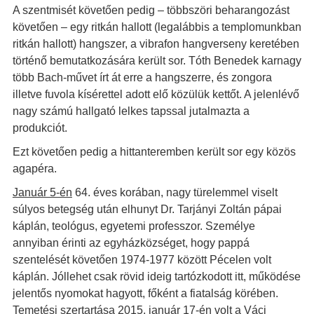
A szentmisét követően pedig – többszöri beharangozást
követően – egy ritkán hallott (legalábbis a templomunkban
ritkán hallott) hangszer, a vibrafon hangverseny keretében
történő bemutatkozására került sor. Tóth Benedek karnagy
több Bach-művet írt át erre a hangszerre, és zongora
illetve fuvola kísérettel adott elő közülük kettőt. A jelenlévő
nagy számú hallgató lelkes tapssal jutalmazta a
produkciót.
Ezt követően pedig a hittanteremben került sor egy közös
agapéra.
Január 5-én
64. éves korában, nagy türelemmel viselt
súlyos betegség után elhunyt Dr. Tarjányi Zoltán pápai
káplán, teológus, egyetemi professzor. Személye
annyiban érinti az egyházközséget, hogy pappá
szentelését követően 1974-1977 között Pécelen volt
káplán. Jóllehet csak rövid ideig tartózkodott itt, működése
jelentős nyomokat hagyott, főként a fiatalság körében.
Temetési szertartása
2015. január 17-én
volt a Váci