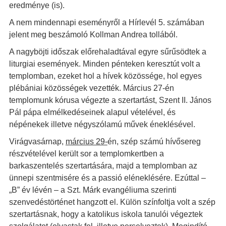
eredménye (is).
A nem mindennapi eseményről a Hírlevél 5. számában
jelent meg beszámoló Kollman Andrea tollából.
A nagyböjti időszak előrehaladtával egyre sűrűsödtek a
liturgiai események. Minden pénteken keresztút volt a
templomban, ezeket hol a hívek közössége, hol egyes
plébániai közösségek vezették. Március 27-én
templomunk kórusa végezte a szertartást, Szent II. János
Pál pápa elmélkedéseinek alapul vételével, és
népénekek illetve négyszólamú művek éneklésével.
Virágvasárnap,
március 29-
én, szép számú hívősereg
részvételével került sor a templomkertben a
barkaszentelés szertartására, majd a templomban az
ünnepi szentmisére és a passió eléneklésére. Ezúttal –
„B” év lévén – a Szt. Márk evangéliuma szerinti
szenvedéstörténet hangzott el. Külön színfoltja volt a szép
szertartásnak, hogy a katolikus iskola tanulói végeztek