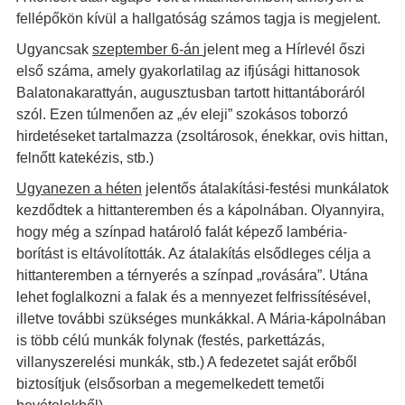
fellépőkön kívül a hallgatóság számos tagja is megjelent.
Ugyancsak
szeptember 6-án
jelent meg a Hírlevél őszi
első száma, amely gyakorlatilag az ifjúsági hittanosok
Balatonakarattyán, augusztusban tartott hittantáboráról
szól. Ezen túlmenően az „év eleji” szokásos toborzó
hirdetéseket tartalmazza (zsoltárosok, énekkar, ovis hittan,
felnőtt katekézis, stb.)
Ugyanezen a héten
jelentős átalakítási-festési munkálatok
kezdődtek a hittanteremben és a kápolnában. Olyannyira,
hogy még a színpad határoló falát képező lambéria-
borítást is eltávolították. Az átalakítás elsődleges célja a
hittanteremben a térnyerés a színpad „rovására”. Utána
lehet foglalkozni a falak és a mennyezet felfrissítésével,
illetve további szükséges munkákkal. A Mária-kápolnában
is több célú munkák folynak (festés, parkettázás,
villanyszerelési munkák, stb.) A fedezetet saját erőből
biztosítjuk (elsősorban a megemelkedett temetői