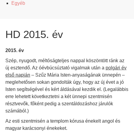
Egyéb
HD 2015. év
2015. év
Szép, nyugodt, méltóságteljes nappal köszöntött ránk az
új esztendő. Az óévbúcsúztató vigalmak után a
polgári év
első napján
– Szűz Mária Isten-anyaságának ünnepén –
meglehetősen sokan gondolták úgy, hogy az új évet a jó
Isten segítségével és kért áldásával kezdik el. (Legalábbis
erre lehetett következtetni a két ünnepi szentmisén
résztvevők, főként pedig a szentáldozáshoz járulók
számából.)
Az esti szentmisén a templom kórusa énekelt angol és
magyar karácsonyi énekeket.