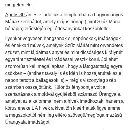
megjelentek.
Április 30-
án este tartottuk a templomban a hagyományos
Mária szerenádot, amely május hónap ( mint Szűz Mária
hónapja) előestéjén égi édesanyánkat köszöntötte.
Ilyenkor vegyesen hangzanak el népénekek, imádságok
és énekkari művek, amelyek Szűz Máriát mint örvendetes
szüzet, mint fájdalmas anyát és mint dicsőséges királynét
egyaránt tisztelettel és imádással veszik körül. Jóllehet
szomorúan kell megállapítani, hogy a látogatottság egyre
csökken – (amihez tavaly is és idén is hozzájárultak az e
napon tartott a ballagások is) – mégis viszonylag szép
számban összejöttünk. Különös fénypontja volt a
szertartásnak a moldvai gyűjtésből származó Úrangyala,
amelyet ez alkalommal nem a hívek imádkoztak, hanem a
kórus énekelt. A hívek a kivetítőn kísérhették figyelemmel
a megszokottól némileg eltérő szövegű/megfogalmazású
Úrangyala imádságot.