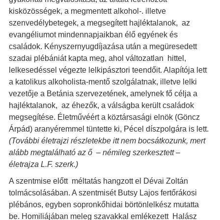
kisközösségek, a megmentett alkohol-. illetve
szenvedélybetegek, a megsegített hajléktalanok, az
evangéliumot mindennapjaikban élő egyének és
családok. Kényszernyugdíjazása után a megüresedett
szadai plébániát kapta meg, ahol változatlan hittel,
lelkesedéssel végezte lelkipásztori teendőit. Alapítója lett
a katolikus alkoholista-mentő szolgálatnak, illetve lelki
vezetője a Betánia szervezetének, amelynek fő célja a
hajléktalanok, az éhezők, a válságba került családok
megsegítése. Életművéért a köztársasági elnök (Göncz
Árpád) aranyéremmel tüntette ki, Pécel díszpolgára is lett.
(További életrajzi
részletekbe itt nem bocsátkozunk, mert
alább megtalálható az ő – némileg szerkesztett –
életrajza L.F. szerk.)
A szentmise előtt méltatás hangzott el Dévai Zoltán
tolmácsolásában. A szentmisét Butsy Lajos fertőrákosi
plébános, egyben sopronkőhidai börtönlelkész mutatta
be. Homiliájában meleg szavakkal emlékezett Halász