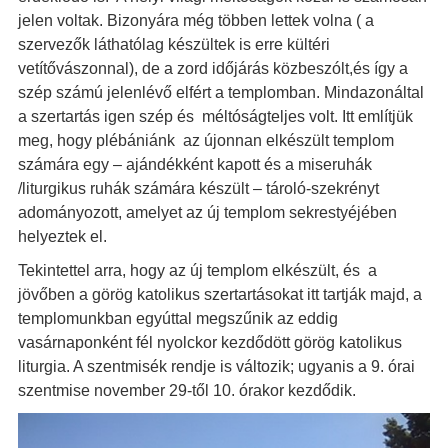
jelen voltak. Bizonyára még többen lettek volna ( a
szervezők láthatólag készültek is erre kültéri
vetítővászonnal), de a zord időjárás közbeszólt,és így a
szép számú jelenlévő elfért a templomban. Mindazonáltal
a szertartás igen szép és méltóságteljes volt. Itt említjük
meg, hogy plébániánk az újonnan elkészült templom
számára egy – ajándékként kapott és a miseruhák
/liturgikus ruhák számára készült – tároló-szekrényt
adományozott, amelyet az új templom sekrestyéjében
helyeztek el.
Tekintettel arra, hogy az új templom elkészült, és a
jövőben a görög katolikus szertartásokat itt tartják majd, a
templomunkban egyúttal megszűnik az eddig
vasárnaponként fél nyolckor kezdődött görög katolikus
liturgia. A szentmisék rendje is változik; ugyanis a 9. órai
szentmise november 29-től 10. órakor kezdődik.