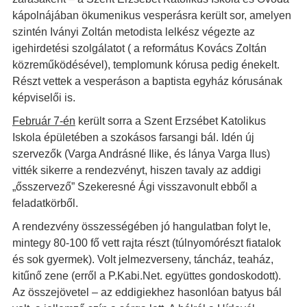
kápolnájában ökumenikus vesperásra került sor, amelyen
szintén Iványi Zoltán metodista lelkész végezte az
igehirdetési szolgálatot ( a református Kovács Zoltán
közreműködésével), templomunk kórusa pedig énekelt.
Részt vettek a vesperáson a baptista egyház kórusának
képviselői is.
Február 7-én
került sorra a Szent Erzsébet Katolikus
Iskola épületében a szokásos farsangi bál. Idén új
szervezők (Varga Andrásné Ilike, és lánya Varga Ilus)
vitték sikerre a rendezvényt, hiszen tavaly az addigi
„ősszervező” Szekeresné Ági visszavonult ebből a
feladatkörből.
A rendezvény összességében jó hangulatban folyt le,
mintegy 80-100 fő vett rajta részt (túlnyomórészt fiatalok
és sok gyermek). Volt jelmezverseny, táncház, teaház,
kitűnő zene (erről a P.Kabi.Net. együttes gondoskodott).
Az összejövetel – az eddigiekhez hasonlóan batyus bál