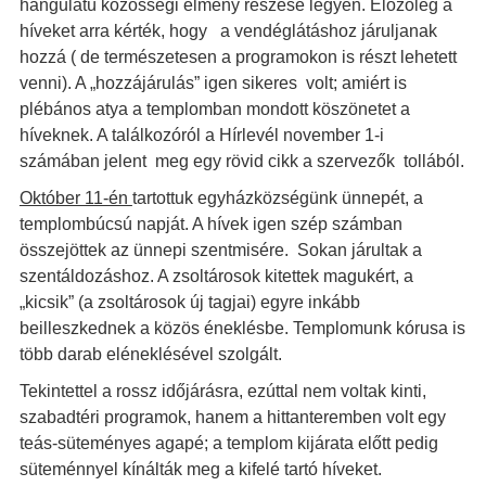
hangulatú közösségi élmény részese legyen. Előzőleg a
híveket arra kérték, hogy a vendéglátáshoz járuljanak
hozzá ( de természetesen a programokon is részt lehetett
venni). A „hozzájárulás” igen sikeres volt; amiért is
plébános atya a templomban mondott köszönetet a
híveknek. A találkozóról a Hírlevél november 1-i
számában jelent meg egy rövid cikk a szervezők tollából.
Október 11-én
tartottuk egyházközségünk ünnepét, a
templombúcsú napját. A hívek igen szép számban
összejöttek az ünnepi szentmisére. Sokan járultak a
szentáldozáshoz. A zsoltárosok kitettek magukért, a
„kicsik” (a zsoltárosok új tagjai) egyre inkább
beilleszkednek a közös éneklésbe. Templomunk kórusa is
több darab eléneklésével szolgált.
Tekintettel a rossz időjárásra, ezúttal nem voltak kinti,
szabadtéri programok, hanem a hittanteremben volt egy
teás-süteményes agapé; a templom kijárata előtt pedig
süteménnyel kínálták meg a kifelé tartó híveket.