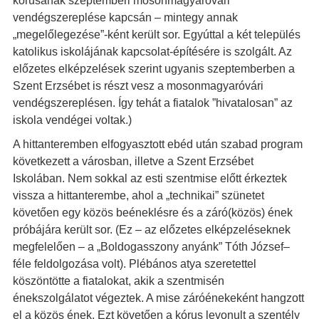
kórusának szeptemberi mosonmagyaróvári
vendégszereplése kapcsán – mintegy annak
„megelőlegezése”-ként került sor. Egyúttal a két település
katolikus iskolájának kapcsolat-építésére is szolgált. Az
előzetes elképzelések szerint ugyanis szeptemberben a
Szent Erzsébet is részt vesz a mosonmagyaróvári
vendégszereplésen. Így tehát a fiatalok ”hivatalosan” az
iskola vendégei voltak.)
A hittanteremben elfogyasztott ebéd után szabad program
következett a városban, illetve a Szent Erzsébet
Iskolában. Nem sokkal az esti szentmise előtt érkeztek
vissza a hittanterembe, ahol a „technikai” szünetet
követően egy közös beéneklésre és a záró(közös) ének
próbájára került sor. (Ez – az előzetes elképzeléseknek
megfelelően – a „Boldogasszony anyánk” Tóth József–
féle feldolgozása volt). Plébános atya szeretettel
köszöntötte a fiatalokat, akik a szentmisén
énekszolgálatot végeztek. A mise záróénekeként hangzott
el a közös ének. Ezt követően a kórus levonult a szentély