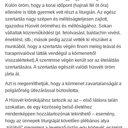
Külön öröm, hogy a korai időpont (hajnali fél öt óra)
ellenére is több gyermek vett részt a liturgián. Az egész
szertartás nagy szépen és méltóságteljesen zajlott,
igazodva Húsvét öröméhez és méltóságához. Sokan
vállaltak közreműködést (pl. felolvasást, baldachin vivést,
éneklést, stb.; mások pedig azzal vették ki részüket a
munkából, hogy a szertartás végén finom meleg teával és
harapnivalóval látták vendégül a körmenetről
visszatérteket).A szentmise végén került sor az ételáldás
szertartására. A szertartás egészét valódi húsvéti öröm
járta át.
Azt is megemlíthetjük, hogy a körmenet zavartalanságát a
polgárőrség útlezárással biztosította.
A Húsvét krónikájához tartozik az az – első látásra talán
szokatlan, de egy közösség belső életéhez
mindenképpen hozzátartozónak tekinthető – esemény,
hogy az ünnepek liturgiáját követően plébános atya
„tollából” megjelent a levelező-listán egy körlevél: eszerint