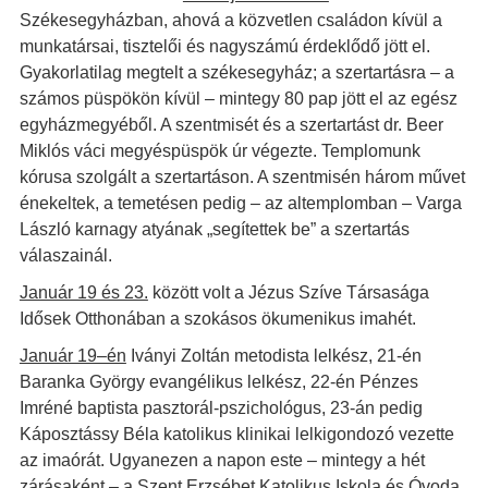
Székesegyházban, ahová a közvetlen családon kívül a
munkatársai, tisztelői és nagyszámú érdeklődő jött el.
Gyakorlatilag megtelt a székesegyház; a szertartásra – a
számos püspökön kívül – mintegy 80 pap jött el az egész
egyházmegyéből. A szentmisét és a szertartást dr. Beer
Miklós váci megyéspüspök úr végezte. Templomunk
kórusa szolgált a szertartáson. A szentmisén három művet
énekeltek, a temetésen pedig – az altemplomban – Varga
László karnagy atyának „segítettek be” a szertartás
válaszainál.
Január 19 és 23.
között volt a Jézus Szíve Társasága
Idősek Otthonában a szokásos ökumenikus imahét.
Január 19–én
Iványi Zoltán metodista lelkész, 21-én
Baranka György evangélikus lelkész, 22-én Pénzes
Imréné baptista pasztorál-pszichológus, 23-án pedig
Káposztássy Béla katolikus klinikai lelkigondozó vezette
az imaórát. Ugyanezen a napon este – mintegy a hét
zárásaként – a Szent Erzsébet Katolikus Iskola és Óvoda