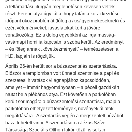
a feltámadási liturgián meglehetősen kevesen vettek
részt. Ferenc atya úgy látja, hogy talán a korai kezdési
időpont okoz problémát (főleg a /kis/ gyermekeseknek) és
ezért véleményeket, javaslatokat kért a jövőre
vonatkozólag. Ez a dolog egyébként az Irgalmasság-
vasárnapi homilia kapcsán is szóba került. Az eredményt
– és főleg annak „következményeit” – természetesen a
H.D. lapjain is rögzítjük.
Április 26-án
került sor a búzaszentelés szertartására.
Először a templomban volt ünnepi szentmise a papi és
szerzetesi hivatások világnapjához kapcsolódóan,
amelyet – immár hagyományosan – a péceli gazdákért
mutat be a plébános atya. Ezt követően a parkolóban
került sor magára a búzaszentelési szertartásra, majd a
parkolóban elhelyezett termények, növények állatok
megáldására. A szertartás végén a megszentelt búzából
haza lehetett vinni. A szertartáson a Jézus Szíve
Társasága Szociális Otthon lakói közül is sokan