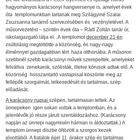
hagyományos karácsonyi hangversenye is, amelyet évek
óta templomunkban tartanak meg Szilágyiné Szalai
Zsuzsanna tanárnő szervezésében és vezényletével. A
műsorvezetést – szintén évek óta – Rádí Zoltán tanár úr,
iskolaigazgató látja el. .A templomot
december 21-én
zsúfolásig megtöltötte a közönség, és nagy-nagy
élménnyel gazdagabban tért haza otthonába. A műsoron
szebbnél szebb karácsonyi művek szerepeltek, amelyeket
felváltva zenekarok, szólisták, illetve kórusok adtak elő. A
közönség hosszantartó vastapssal köszönte meg az
fellépők szorgalmát, lelkesedését és tartalmas, szép
előadását.
A karácsony napjai
szépen, tartalmasan teltek. Az
ünnepeken igen sokan voltak a templomban, és a
jelenlévők jó része járult szentáldozáshoz. (Karácsony
napján az ünnepi nagymisén hárman is áldoztattak.) A
templom ünnepi díszbe öltözött a szorgos kezek
jóvoltából. A fiatalok éjjel 11 órakor szép és tartalmas