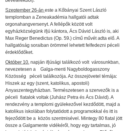
bevételekből).
Szeptember 26-án
este a Kőbányai Szent László
templomban a Zeneakadémia hallgatói adtak
orgonahangversenyt. A fellépők között volt
egyházközségünk ifjú kántora, Ács Dávid László is, aki
Max Reger Benedictus (Op. 59.) című művét adta elő. A
hallgatóság soraiban örömmel lehetett felfedezni péceli
érdeklődőket.
Október 10.
napján ifjúsági találkozó volt városunkban,
nevezetesen a Galga-menti Nagyboldogasszony
Közösség péceli találkozója. Az összejövetel témája:
Hiszek az egy (szent, katolikus, apostoli)
Anyaszentegyházban. Természetesen a szervezők is a
péceli fiatalok voltak (Juhász Petra és Ács Dávid). A
rendezvény a templomi gyülekezővel kezdődött, majd a
katolikus iskolában folytatódott a programokkal és itt is
fejeződött be a közös szentmisével. Mintegy 80 fiatal jött
össze a Galgamente vidékéről, hogy egy tartalmas, jó