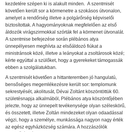
kezdetére szépen ki is alakult minden. A szentmisét
követően került sor a körmenetre a szokásos útvonalon,
amelyet a rendőrség illetve a polgárőrség képviselői
biztosítottak. A hagyományoknak megfelelően az első
áldozók virágszirmokkal szórták fel a körmenet útvonalát.
A szentmise befejezése során plébános atya
ünnepélyesen meghívta az elsőáldozó fiúkat a
ministránsok közé, illetve a leányokat a zsoltárosok közé;
kérte egyúttal a szülőket, hogy a gyerekeket támogassák
ebben a szolgálatukban.
A szentmisét követően a hittanteremben jó hangulatú,
bensőséges megemlékezésre került sor: templomunk
sekrestyését, akolitusát, Dévai Zoltánt köszöntöttük 60.
születésnapja alkalmából, Plébános atya köszöntőjében
jelezte, hogy az ünnepelt tevékenysége olyan széleskörű,
és összetett, illetve Zoltán mindezeket olyan odaadással
végzi, hogy a személye, munkássága nagyon nagy érték
az egész egyházközség számára. A hozzászólók