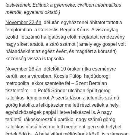
testvérének, Editnek a gyermeke; civilben informatikus
mérnök, egyetemi oktató.]
November 22-én
délután egyházzenei áhítatot tartott a
templomban a Coelestis Regina Kórus. A viszonylag
szolid létszámú hallgatóság előtt megtartott rendezvény
nagy sikert aratott, a záró számot ( amely egy gospel volt
hálaadásként az egész évért, és magáért a kórusért)
közönség vissza is tapsolta.
November 28-
án délelőtt 10 órakor ritka eseményre
került sor a városban. Kocsis Fülöp hajdúdorogi
metropolita ekkor szentelte fel – Szent Bertalan
tiszteletére – a Petőfi Sándor utcában épült görög
katolikus templomot. A szertartáson a jelentős számú
görög katolikus lelkipásztor mellett részt vettek a helyi
egyházközségek papjai illetve lelkészei is. A nagy
területű rákoskeresztúri parókia nagy számú görög
katolikus rítusú híve mellett megjelent igen sok helybeli
érdeklődő is. A helyi világi méltóságok közül is számosan