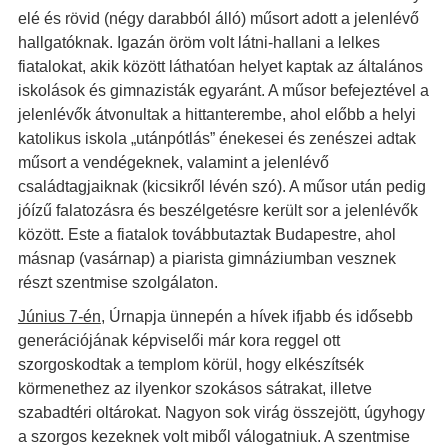
elé és rövid (négy darabból álló) műsort adott a jelenlévő
hallgatóknak. Igazán öröm volt látni-hallani a lelkes
fiatalokat, akik között láthatóan helyet kaptak az általános
iskolások és gimnazisták egyaránt. A műsor befejeztével a
jelenlévők átvonultak a hittanterembe, ahol előbb a helyi
katolikus iskola „utánpótlás” énekesei és zenészei adtak
műsort a vendégeknek, valamint a jelenlévő
családtagjaiknak (kicsikről lévén szó). A műsor után pedig
jóízű falatozásra és beszélgetésre került sor a jelenlévők
között. Este a fiatalok továbbutaztak Budapestre, ahol
másnap (vasárnap) a piarista gimnáziumban vesznek
részt szentmise szolgálaton.
Június 7-én
, Úrnapja ünnepén a hívek ifjabb és idősebb
generációjának képviselői már kora reggel ott
szorgoskodtak a templom körül, hogy elkészítsék
körmenethez az ilyenkor szokásos sátrakat, illetve
szabadtéri oltárokat. Nagyon sok virág összejött, úgyhogy
a szorgos kezeknek volt miből válogatniuk. A szentmise