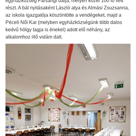
egyházközség Farsangi bálja, melyen közel 100 fő vett
részt. A bál nyitásaként László atya és Almási Zsuzsanna,
az iskola igazgatója köszöntötte a vendégeket, majd a
Péceli Női Kar (melyben egyházközségünk több dalos
kedvű hölgy tagja is énekel) adott elő néhány, az
alkalomhoz illő vidám dalt.