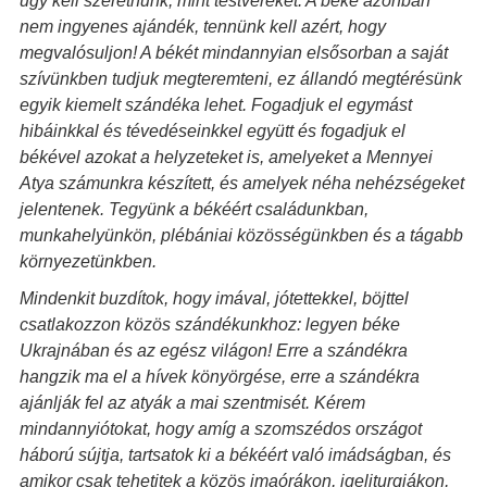
úgy kell szeretnünk, mint testvéreket. A béke azonban
nem ingyenes ajándék, tennünk kell azért, hogy
megvalósuljon! A békét mindannyian elsősorban a saját
szívünkben tudjuk megteremteni, ez állandó megtérésünk
egyik kiemelt szándéka lehet. Fogadjuk el egymást
hibáinkkal és tévedéseinkkel együtt és fogadjuk el
békével azokat a helyzeteket is, amelyeket a Mennyei
Atya számunkra készített, és amelyek néha nehézségeket
jelentenek. Tegyünk a békéért családunkban,
munkahelyünkön, plébániai közösségünkben és a tágabb
környezetünkben.
Mindenkit buzdítok, hogy imával, jótettekkel, böjttel
csatlakozzon közös szándékunkhoz: legyen béke
Ukrajnában és az egész világon! Erre a szándékra
hangzik ma el a hívek könyörgése, erre a szándékra
ajánlják fel az atyák a mai szentmisét. Kérem
mindannyiótokat, hogy amíg a szomszédos országot
háború sújtja, tartsatok ki a békéért való imádságban, és
amikor csak tehetitek a közös imaórákon, igeliturgiákon,