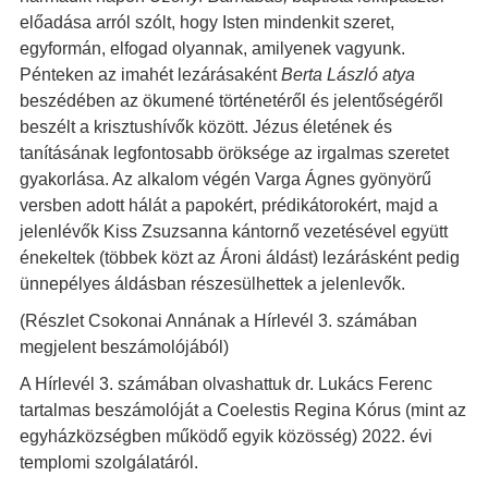
előadása arról szólt, hogy Isten mindenkit szeret,
egyformán, elfogad olyannak, amilyenek vagyunk.
Pénteken az imahét lezárásaként
Berta László atya
beszédében az ökumené történetéről és jelentőségéről
beszélt a krisztushívők között. Jézus életének és
tanításának legfontosabb öröksége az irgalmas szeretet
gyakorlása. Az alkalom végén Varga Ágnes gyönyörű
versben adott hálát a papokért, prédikátorokért, majd a
jelenlévők Kiss Zsuzsanna kántornő vezetésével együtt
énekeltek (többek közt az Ároni áldást) lezárásként pedig
ünnepélyes áldásban részesülhettek a jelenlevők.
(Részlet Csokonai Annának a Hírlevél 3. számában
megjelent beszámolójából)
A Hírlevél 3. számában olvashattuk dr. Lukács Ferenc
tartalmas beszámolóját a Coelestis Regina Kórus (mint az
egyházközségben működő egyik közösség) 2022. évi
templomi szolgálatáról.