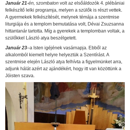
Január 21
-én, szombaton
volt az elsőáldozók 4. plébániai
felkészítő lelki programja, melyen a szülők is részt vettek.
A gyermekek felkészítését, melynek témája a szentmise
liturgiája és a templom bemutatása volt, Dévai Zsuzsanna
hittantanár tartotta. Míg a gyerekek a templomban voltak, a
szülőkkel László atya beszélgetett.
Január 23
–
a Isten igéjének vasárnapja. Ebből az
alkalomból kiemelt helyre helyeztük a Szentírást. A
szentmise elején László atya felhívta a figyelmünket arra,
adjunk hálát azért az ajándékért, hogy itt van közöttünk a
Jóisten szava.