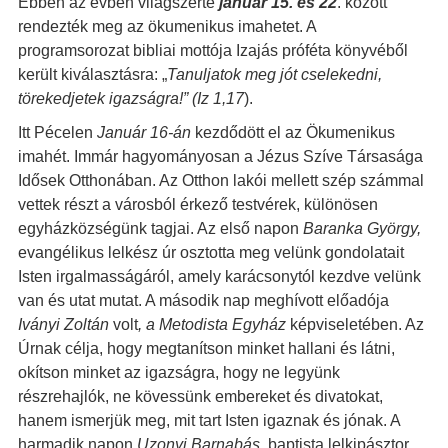
Ebben az évben világszerte
január 15. és 22
. között
rendezték meg az ökumenikus imahetet. A
programsorozat bibliai mottója Izajás próféta könyvéből
került kiválasztásra: „
Tanuljatok meg jót cselekedni,
törekedjetek igazságra!” (Iz 1,17
).
Itt Pécelen
Január 16-án
kezdődött el az Ökumenikus
imahét. Immár hagyományosan a Jézus Szíve Társasága
Idősek Otthonában. Az Otthon lakói mellett szép számmal
vettek részt a városból érkező testvérek, különösen
egyházközségünk tagjai. Az első napon
Baranka György,
evangélikus lelkész úr osztotta meg velünk gondolatait
Isten irgalmasságáról, amely karácsonytól kezdve velünk
van és utat mutat. A második nap meghívott előadója
Iványi Zoltán
volt
, a Metodista Egyház
képviseletében. Az
Úrnak célja, hogy megtanítson minket hallani és látni,
okítson minket az igazságra, hogy ne legyünk
részrehajlók, ne kövessünk embereket és divatokat,
hanem ismerjük meg, mit tart Isten igaznak és jónak. A
harmadik napon
Uzonyi Barnabás,
baptista lelkipásztor