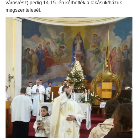
városrész) pedig 14-15- én kérhették a lakásuk/házuk
megszentelését.