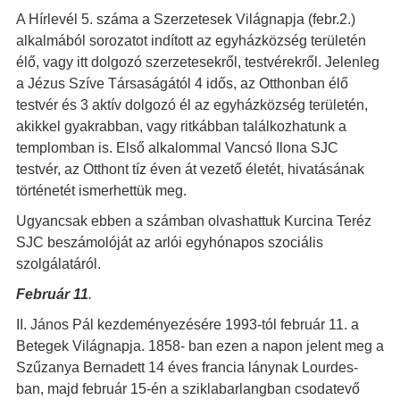
A Hírlevél 5. száma a Szerzetesek Világnapja (febr.2.)
alkalmából sorozatot indított az egyházközség területén
élő, vagy itt dolgozó szerzetesekről, testvérekről. Jelenleg
a Jézus Szíve Társaságától 4 idős, az Otthonban élő
testvér és 3 aktív dolgozó él az egyházközség területén,
akikkel gyakrabban, vagy ritkábban találkozhatunk a
templomban is. Első alkalommal Vancsó Ilona SJC
testvér, az Otthont tíz éven át vezető életét, hivatásának
történetét ismerhettük meg.
Ugyancsak ebben a számban olvashattuk Kurcina Teréz
SJC beszámolóját az arlói egyhónapos szociális
szolgálatáról.
Február 11
.
II. János Pál kezdeményezésére 1993-tól február 11. a
Betegek Világnapja. 1858- ban ezen a napon jelent meg a
Szűzanya Bernadett 14 éves francia lánynak Lourdes-
ban, majd február 15-én a sziklabarlangban csodatevő