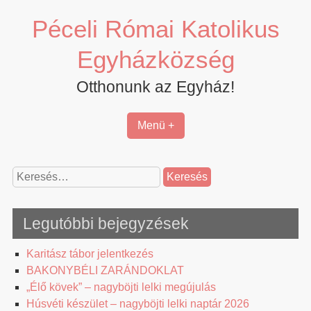
Skip
Péceli Római Katolikus
to
content
Egyházközség
Otthonunk az Egyház!
Menü +
Keresés:
Legutóbbi bejegyzések
Karitász tábor jelentkezés
BAKONYBÉLI ZARÁNDOKLAT
„Élő kövek” – nagyböjti lelki megújulás
Húsvéti készület – nagyböjti lelki naptár 2026