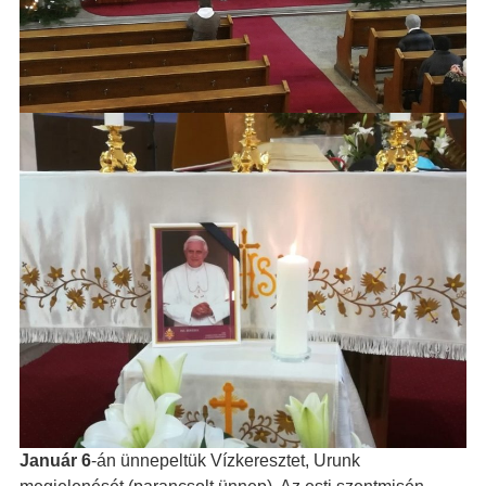
Január 6
-án ünnepeltük Vízkeresztet, Urunk