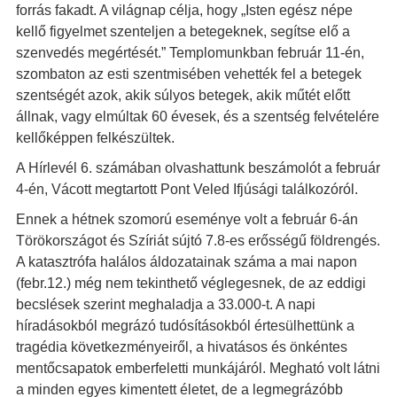
forrás fakadt. A világnap célja, hogy „Isten egész népe
kellő figyelmet szenteljen a betegeknek, segítse elő a
szenvedés megértését.” Templomunkban február 11-én,
szombaton az esti szentmisében vehették fel a betegek
szentségét azok, akik súlyos betegek, akik műtét előtt
állnak, vagy elmúltak 60 évesek, és a szentség felvételére
kellőképpen felkészültek.
A Hírlevél 6. számában olvashattunk beszámolót a február
4-én, Vácott megtartott Pont Veled Ifjúsági találkozóról.
Ennek a hétnek szomorú eseménye volt a február 6-án
Törökországot és Szíriát sújtó 7.8-es erősségű földrengés.
A katasztrófa halálos áldozatainak száma a mai napon
(febr.12.) még nem tekinthető véglegesnek, de az eddigi
becslések szerint meghaladja a 33.000-t. A napi
híradásokból megrázó tudósításokból értesülhettünk a
tragédia következményeiről, a hivatásos és önkéntes
mentőcsapatok emberfeletti munkájáról. Megható volt látni
a minden egyes kimentett életet, de a legmegrázóbb