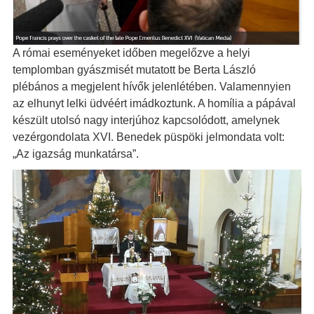
A római eseményeket időben megelőzve a helyi
templomban gyászmisét mutatott be Berta László
plébános a megjelent hívők jelenlétében. Valamennyien
az elhunyt lelki üdvéért imádkoztunk. A homília a pápával
készült utolsó nagy interjúhoz kapcsolódott, amelynek
vezérgondolata XVI. Benedek püspöki jelmondata volt:
„Az igazság munkatársa”.