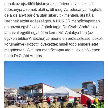
annak az újszülött kislánynak a története volt, akit az
édesanyja a romok alatt szült meg. Az édesanya meghalt,
de a kislányt pár óra után sikerült kimenteni, aki hála
Istennek azóta egészséges. A HUNOR mentőcsapatban
dolgozott egyházközségünk tagja Dr. Csábi András, aki
társaival együtt egy héten keresztül Antakya-ban (az
egykori bibliai Antochia) „embertelen erőfeszítéssel pokoli
körülmények között” igyekeztek minél több emberéletet
megmenteni. A Hunor mentőcsapat tagjai, az alsó képen
balra Dr.Csábi András