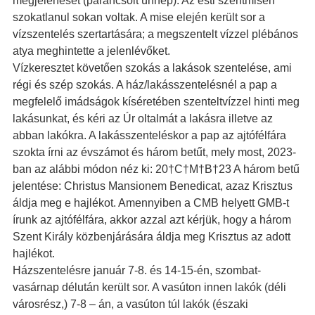
megjelenését (parancsolt ünnep). Az esti szentmisén
szokatlanul sokan voltak. A mise elején került sor a
vízszentelés szertartására; a megszentelt vízzel plébános
atya meghintette a jelenlévőket.
Vízkeresztet követően szokás a lakások szentelése, ami
régi és szép szokás. A ház/lakásszentelésnél a pap a
megfelelő imádságok kíséretében szenteltvízzel hinti meg
lakásunkat, és kéri az Úr oltalmát a lakásra illetve az
abban lakókra. A lakásszenteléskor a pap az ajtófélfára
szokta írni az évszámot és három betűt, mely most, 2023-
ban az alábbi módon néz ki: 20†C†M†B†23 A három betű
jelentése: Christus Mansionem Benedicat, azaz Krisztus
áldja meg e hajlékot. Amennyiben a CMB helyett GMB-t
írunk az ajtófélfára, akkor azzal azt kérjük, hogy a három
Szent Király közbenjárására áldja meg Krisztus az adott
hajlékot.
Házszentelésre január 7-8. és 14-15-én, szombat-
vasárnap délután került sor. A vasúton innen lakók (déli
városrész,) 7-8 – án, a vasúton túl lakók (északi