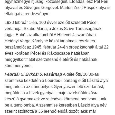
egyházmegye ifjúsági közösségeit. Előadás lesz Pál Feri
atyával és Süveges Gergővel. Marton Zsolt Püspök atya is
ellátogat a rendezvényre.
1923 február 1-én, 100 évvel ezelőtt született Pécel
vértanúja, Szabó Mária, a Jézus Szíve Társaságának
tagja. Ebből az alkalomból A Hírlevél 4. számában
Hetényi Varga Károlyné közöl tartalmas, részletes
beszámolót az 1945. február 24-én orosz katonák által 22
éves korában Pécel és Rákoscsaba határában
meggyilkolt fiatal szerzetesnő életéről és halálának
körülményeiről.
Február 5. Évközi 5. vasárnap
A délelőtti, 10.30-as
szentmise kezdetén a Lourdes-i barlang előtt László atya
megtartotta az ünnepélyes Gyertyaszentelő szertartást,
megáldotta a hívek gyertyáit, majd az elsőáldozásra
készülő gyermekek vezetésével körmenetben vonultunk
be a templomba. A szentmise keretében László atya név
szerint szólította a 35 leendő elsőáldozót, akik már