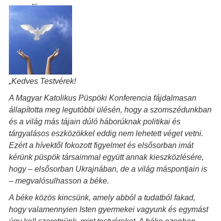
„Kedves Testvérek!
A Magyar Katolikus Püspöki Konferencia fájdalmasan
állapította meg legutóbbi ülésén, hogy a szomszédunkban
és a világ más tájain dúló háborúknak politikai és
tárgyalásos eszközökkel eddig nem lehetett véget vetni.
Ezért a hívektől fokozott figyelmet és elsősorban imát
kérünk püspök társaimmal együtt annak kieszközlésére,
hogy – elsősorban Ukrajnában, de a világ máspontjain is
– megvalósulhasson a béke.
A béke közös kincsünk, amely abból a tudatból fakad,
hogy valamennyien Isten gyermekei vagyunk és egymást