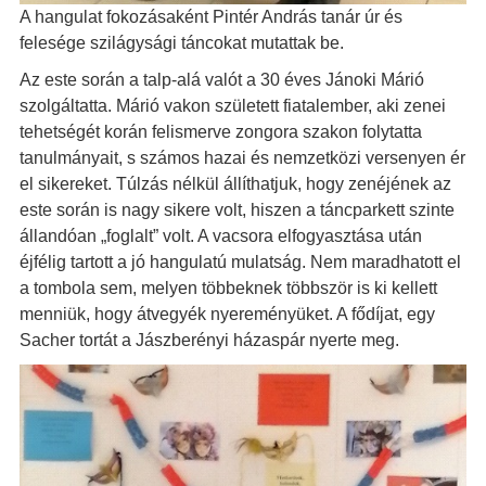
A hangulat fokozásaként Pintér András tanár úr és
felesége szilágysági táncokat mutattak be.
Az este során a talp-alá valót a 30 éves Jánoki Márió
szolgáltatta. Márió vakon született fiatalember, aki zenei
tehetségét korán felismerve zongora szakon folytatta
tanulmányait, s számos hazai és nemzetközi versenyen ér
el sikereket. Túlzás nélkül állíthatjuk, hogy zenéjének az
este során is nagy sikere volt, hiszen a táncparkett szinte
állandóan „foglalt” volt. A vacsora elfogyasztása után
éjfélig tartott a jó hangulatú mulatság. Nem maradhatott el
a tombola sem, melyen többeknek többször is ki kellett
menniük, hogy átvegyék nyereményüket. A fődíjat, egy
Sacher tortát a Jászberényi házaspár nyerte meg.