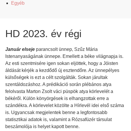
Egyéb
HD 2023. év régi
Január elseje
parancsolt ünnep, Szűz Mária
Istenanyaságának ünnepe. Emellett a béke világnapja is.
Az esti szentmisére igen sokan eljöttek, hogy a Jóisten
áldását kérjék a kezdődő új esztendőre. Az ünnepélyes
külsőségek is ezt a célt szolgálták. Sokan járultak
szentáldozáshoz. A prédikáció során plébános atya
felolvasta Marton Zsolt váci püspök atya körlevelét a
békéről. Külön könyörgések is elhangzottak erre a
szándékra. A körlevelet közölte a Hírlevél idei első száma
is. Ugyancsak megjelentek benne a legfontosabb
statisztikai adatok is, valamint a Rózsafüzér társulat
beszámolója is helyet kapott benne.