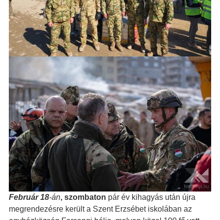
Február 18
-án
, szombaton
pár év kihagyás után újra
megrendezésre került a Szent Erzsébet iskolában az