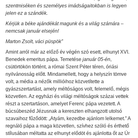
szentmiséken és személyes imádságaitokban is legyen
jelen ez a szándék.
Kérjük a béke ajándékát magunk és a világ számára –
nemcsak január elsején
!
Marton Zsolt, váci püspök”
Amint arról már az előző év végén szó esett, elhunyt XVI.
Benedek emeritus pápa. Temetése
január 05-én
,
csütörtökön történt, a római Szent Péter téren, óriási
nyilvánosság előtt. Mindamellett, hogy a helyszín tömve
volt, a média a nézők millióihoz közvetítette a
gyászszertartást, amely méltóságos volt, felemelő, mégis
közvetlen. Az egyházi és világi méltóságok százai vettek
részt a szertartáson, amelyet Ferenc pápa vezetett. A
búcsúbeszéd Jézusnak a kereszten elhangzott utolsó
szavaihoz fűződött: „Atyám, kezedbe ajánlom lelkemet.” A
regnáló pápa a maga közvetlen, szívhez szóló és érthető
stílusában méltatta az elhunyt elődöt és ajánlotta őt az Úr