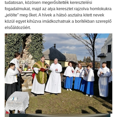
tudatosan, közösen megerősítették keresztelési
fogadalmukat, majd az atya keresztet rajzolva homlokukra
„jelölte” meg őket. A hívek a hátsó asztalra kitett nevek
közül egyet kihúzva imádkozhatnak a borítékban szereplő
elsőáldozóért.