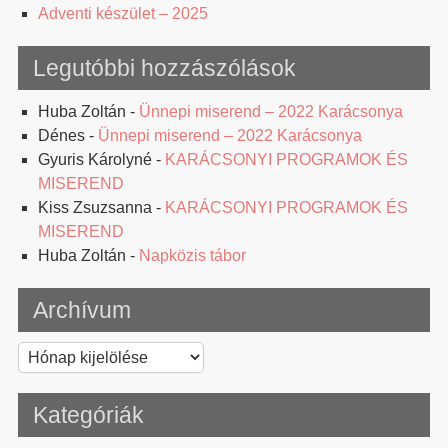
Adventi készület – 2025
Legutóbbi hozzászólások
Huba Zoltán
-
Ünnepi miserend – 2022 Karácsonya
Dénes
-
Ünnepi miserend – 2022 Karácsonya
Gyuris Károlyné
-
KARÁCSONYI PROGRAMOK ÉS
MISEREND
Kiss Zsuzsanna
-
KARÁCSONYI PROGRAMOK ÉS
MISEREND
Huba Zoltán
-
Napközis tábor
Archívum
Archívum
Kategóriák