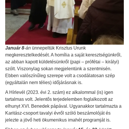
Január 8
-án
ünnepeltük Krisztus Urunk
megkeresztelkedését. A homília a saját keresztségünkről,
az abban kapott küldetésünkről (papi – prófétai – királyi)
szólt. Viszonylag sokan megjelentünk a szentmisén.
Ebben valószínűleg szerepe volt a csodálatosan szép
(egyáltalán nem télies) időjárásnak is.
A Hírlevél (2023. évi 2. szám) ez alkalommal (is) igen
tartalmas volt. Jelentős terjedelemben foglalkozott az
elhunyt XVI. Benedek pápával. Ugyanakkor tartalmazta a
Karitász-csoport tavalyi évről szóló beszámolóját és
jelezte a jövő heti ökumenikus imahét programját is.