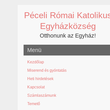
Skip
to
Péceli Római Katoliku
content
Egyházközség
Otthonunk az Egyház!
Menü
Kezdőlap
Miserend és gyóntatás
Heti hirdetések
Kapcsolat
Számlaszámunk
Temető