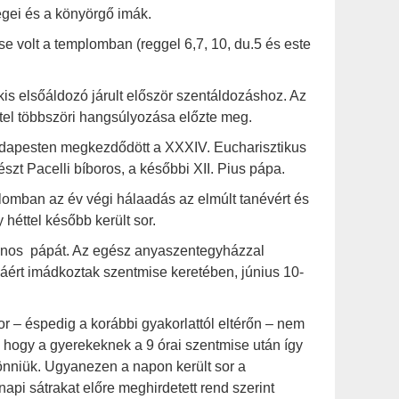
egei és a könyörgő imák.
e volt a templomban (reggel 6,7, 10, du.5 és este
is elsőáldozó járult először szentáldozáshoz. Az
tel többszöri hangsúlyozása előzte meg.
udapesten megkezdődött a XXXIV. Eucharisztikus
szt Pacelli bíboros, a későbbi XII. Pius pápa.
omban az év végi hálaadás az elmúlt tanévért és
héttel később került sor.
János pápát. Az egész anyaszentegyházzal
áért imádkoztak szentmise keretében, június 10-
r – éspedig a korábbi gyakorlattól eltérőn – nem
 hogy a gyerekeknek a 9 órai szentmise után így
önniük. Ugyanezen a napon került sor a
api sátrakat előre meghirdetett rend szerint