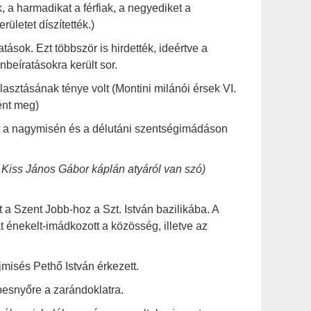
, a harmadikat a férfiak, a negyediket a
ületet díszítették.)
tások. Ezt többször is hirdették, ideértve a
nbeíratásokra került sor.
asztásának ténye volt (Montini milánói érsek VI.
ént meg)
t a nagymisén és a délutáni szentségimádáson
g Kiss János Gábor káplán atyáról van szó)
a Szent Jobb-hoz a Szt. István bazilikába. A
át énekelt-imádkozott a közösség, illetve az
jmisés Pethő István érkezett.
esnyőre a zarándoklatra.