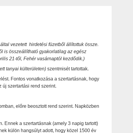
al vezetett hirdetési füzetből állítottuk össze.
l is összeállítható gyakorlatilag az egész
ilis 21-től, Fehér vasárnaptól kezdődik.)
t tanyai külterületen)
szentmisét tartottak.
lést. Fontos vonatkozása a szertartásnak, hogy
 új szertartási rend szerint.
mban, előre beosztott rend szerint. Napközben
. Ennek a szertartásnak (amely 3 napig tartott)
nek külön hangsúlyt adott, hogy közel 1500 év