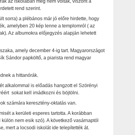
órák az iskolában még nem voltak, viszont a
etett rend szerint.
 sorra) a plébános már jó előre hirdette, hogy
ték, amelyben 20 kép lenne a templomról ( az
k). Az albumokra előjegyzés alapján lehetett
ésszaka, amely december 4-ig tart. Magyarországot
ík Sándor papköltő, a piarista rend magyar
dnek a hittanórák.
ét alkalommal is előadás hangzott el Szörényi
éért sokat kell imádkozni és böjtölni.
zok számára keresztény-oktatás van.
sét a kerületi esperes tartotta. A korábban
l külön nem esik szó). A következő vasárnaptól
mert a locsodi iskolát ide telepítették át.