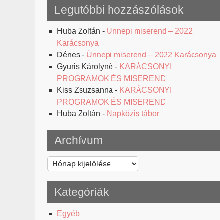
Legutóbbi hozzászólások
Huba Zoltán
-
Ünnepi miserend – 2022
Karácsonya
Dénes
-
Ünnepi miserend – 2022 Karácsonya
Gyuris Károlyné
-
KARÁCSONYI
PROGRAMOK ÉS MISEREND
Kiss Zsuzsanna
-
KARÁCSONYI
PROGRAMOK ÉS MISEREND
Huba Zoltán
-
Napközis tábor
Archívum
Archívum
Kategóriák
Egyéb