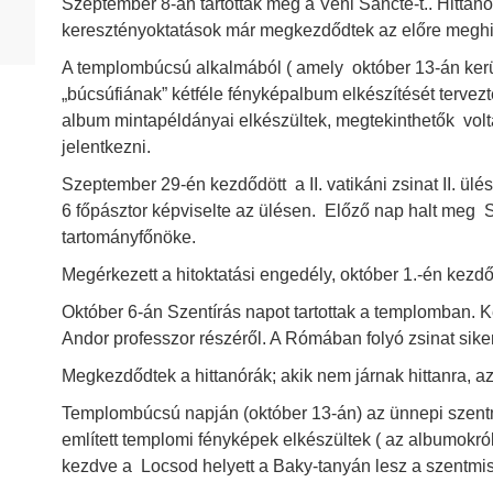
Szeptember 8-án tartották meg a Veni Sancte-t.. Hittan
keresztényoktatások már megkezdődtek az előre meghird
HD 1953. év
A templombúcsú alkalmából ( amely október 13-án került
HD 1954. év
„búcsúfiának” kétféle fényképalbum elkészítését tervez
HD 1955. év
album mintapéldányai elkészültek, megtekinthetők volta
HD 1956. év
jelentkezni.
HD 1957. év
Szeptember 29-én kezdődött a II. vatikáni zsinat II. ül
6 főpásztor képviselte az ülésen. Előző nap halt meg S
HD 1958. év
tartományfőnöke.
HD 1959. év
Megérkezett a hitoktatási engedély, október 1.-én kezdő
Október 6-án Szentírás napot tartottak a templomban. K
HD 1961. év
Andor professzor részéről. A Rómában folyó zsinat siker
HD 1962. év
Megkezdődtek a hittanórák; akik nem járnak hittanra, a
HD 1963. év
Templombúcsú napján (október 13-án) az ünnepi szentmi
említett templomi fényképek elkészültek ( az albumokró
HD 1964. év
kezdve a Locsod helyett a Baky-tanyán lesz a szentmise, 
HD 1965. év