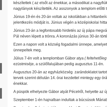
HD 1939. év
készítettek ( az elsőt az énekkar, a másodikat a nagyfiúk
nagylányok készítették. Az asszonyok a templom előtti ter
Június 19-én és 20-án voltak az iskolákban a hittanbeíra
HD 1941. év
jelentkezés módját is. Június végén a középiskolai hitta
HD 1942. év
Június 23-án a legfontosabb hirdetés az új pápa megvál
HD 1943. év
Pál néven lépett a trónra. A koronázás június 30-án tört
HD 1944. év
Ezen a napon volt a község fogadalmi ünnepe, amelye
HD 1945. év
ünnepeltek meg.
HD 1946. év
Július 7-én volt a templomban Gábor atya
( feltehetőle
ezüstmiséje, a szülőfalujában pedig augusztus 11-én.
HD 1947. év
Augusztus 20-án az egyházközség zarándoklatot tartott 
HD 1948. év
tervek szerint délután 14. órai kezdettel mintegy egy ór
HD 1949. év
énekkar.
A püspök elhelyezte Gábor atyát Pécelről, helyette az ú
HD 1951. év
Szeptember 1-én hajnalban indultak a búcsúsok Máriab
HD 1952. év