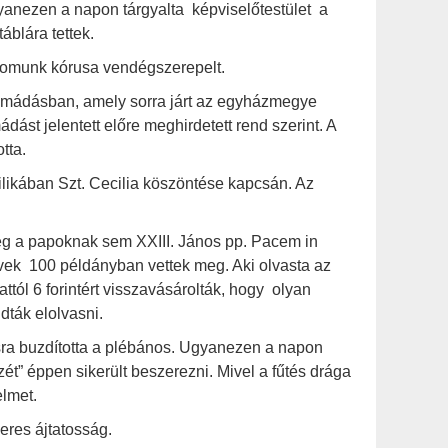
gyanezen a napon tárgyalta képviselőtestület a
áblára tettek.
lomunk kórusa vendégszerepelt.
gimádásban, amely sorra járt az egyházmegye
ást jelentett előre meghirdetett rend szerint. A
tta.
likában Szt. Cecilia köszöntése kapcsán. Az
ég a papoknak sem XXIII. János pp. Pacem in
hívek 100 példányban vettek meg. Aki olvasta az
tól 6 forintért visszavásárolták, hogy olyan
dták elolvasni.
sra buzdította a plébános. Ugyanezen a napon
ét” éppen sikerült beszerezni. Mivel a fűtés drága
elmet.
eres ájtatosság.