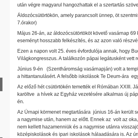
után végre magyarul hangozhattak el a szertartás szöv
Áldozócsütörtökön, amely parancsolt ünnep, öt szentmis
7.órakor)
Május 26-án, az áldozócsütörtököt követő vasárnap 69 k
HD 1928. év
eseményt hosszabb felkészítés, és az azon való részvé
HD 1929. év
Ezen a napon volt 25. éves évfordulója annak, hogy B
Világkongresszus. A találkozón pápai legátusként vett ré
HD 1931. év
Június 9-én (Szentháromság vasárnapján) volt a templ
HD 1932. év
a hittantanulásért. A felsőbb iskolások Te Deum-ára egy 
HD 1933. év
Az előző hét csütörtökén temették el Rómában XXIII. 
karöltve a hívek az Egyház vezetésére alkalmas új páp
HD 1934. év
én.
HD 1935. év
Az Úrnapi körmenet megtartására június 16-án került so
HD 1937. év
a nagymise után, hanem az előtt. Ennek az volt az oka,
nem kellett hazamenniük és a nagymise utánra visszaj
HD 1938. év
középiskolások és ipari iskolások hálaadására is. Az úrn