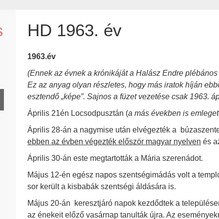
s
HD 1963. év
1963.év
(Ennek az évnek a krónikáját a Halász Endre plébános ált
Ez az anyag olyan részletes, hogy más iratok híján ebbő
esztendő „képe”. Sajnos a füzet vezetése csak 1963. ápr
Április 21én Locsodpusztán (
a más években is emlegetet
Április 28-án a nagymise után elvégezték a búzaszente
ebben az évben végezték először magyar nyelven
és az
Április 30-án este megtartották a Mária szerenádot.
Május 12-én egész napos szentségimádás volt a templo
sor került a kisbabák szentségi áldására is.
Május 20-án keresztjáró napok kezdődtek a településen
az énekeit előző vasárnap tanulták újra. Az események