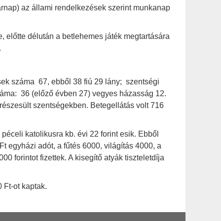
nap) az állami rendelkezések szerint munkanap
se, előtte délután a betlehemes játék megtartására
.
ek száma 67, ebből 38 fiú 29 lány; szentségi
áma: 36 (előző évben 27) vegyes házasság 12.
részesült szentségekben. Betegellátás volt 716
éceli katolikusra kb. évi 22 forint esik. Ebből
t egyházi adót, a fűtés 6000, világítás 4000, a
 forintot fizettek. A kisegítő atyák tiszteletdíja
 Ft-ot kaptak.