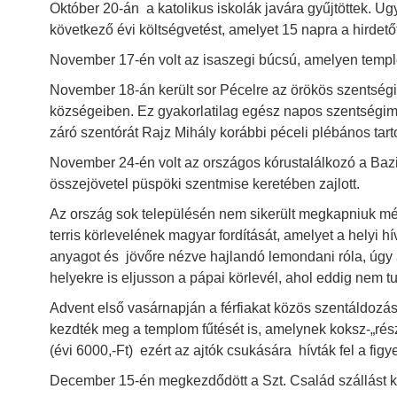
Október 20-án a katolikus iskolák javára gyűjtöttek. U
HD 1966. év
következő évi költségvetést, amelyet 15 napra a hirdetőt
HD 1967. év
November 17-én volt az isaszegi búcsú, amelyen temp
HD 1968. év
November 18-án került sor Pécelre az örökös szentsé
községeiben. Ez gyakorlatilag egész napos szentségimád
HD 1969. év
záró szentórát Rajz Mihály korábbi péceli plébános tarto
November 24-én volt az országos kórustalálkozó a Bazi
HD 1971. év
összejövetel püspöki szentmise keretében zajlott.
HD 1972. év
Az ország sok településén nem sikerült megkapniuk m
HD 1973. év
terris körlevelének magyar fordítását, amelyet a helyi 
anyagot és jövőre nézve hajlandó lemondani róla, úgy at
HD 1974. év
helyekre is eljusson a pápai körlevél, ahol eddig nem tu
HD 1975. év
Advent első vasárnapján a férfiakat közös szentáldozá
HD 1976. év
kezdték meg a templom fűtését is, amelynek koksz-„rész
(évi 6000,-Ft) ezért az ajtók csukására hívták fel a figy
HD 1977. év
December 15-én megkezdődött a Szt. Család szállást k
HD 1978. év