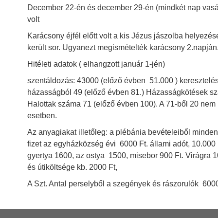
December 22-én és december 29-én (mindkét nap vasár
HD 1979. év
volt
Karácsony éjfél előtt volt a kis Jézus jászolba helyezé
HD 1981. év
került sor. Ugyanezt megismételték karácsony 2.napján
HD 1982. év
Hitéleti adatok ( elhangzott január 1-jén)
HD 1983. év
szentáldozás: 43000 (előző évben 51.000 ) keresztelés
HD 1984. év
házasságból 49 (előző évben 81.) Házasságkötések sz
Halottak száma 71 (előző évben 100). A 71-ből 20 nem 
HD 1985. év
esetben.
HD 1986. év
Az anyagiakat illetőleg: a plébánia bevételeiből minden p
HD 1987. év
fizet az egyházközség évi 6000 Ft. állami adót, 10.000 F
gyertya 1600, az ostya 1500, misebor 900 Ft. Virágra 1000
HD 1988. év
és útiköltsége kb. 2000 Ft,
HD 1989. év
A Szt. Antal perselyből a szegények és rászorulók 6000
HD 1991. év