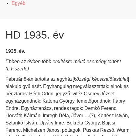
Egyéb
HD 1935. év
1935. év.
Ebben az évben több említésre méltó esemény történt
(L.F.szerk.)
Február 8-án tartotta az egyház[
községi képviselőtestület
]
alakuló gyűlését. Egyhangúlag megválasztattak: elnök és
pénztáros: Péch Ödön, jegyző: vitéz Cserey József,
egyházgondnok: Katona György, temetőgondnok: Fábry
Endre. Egyháztanács, rendes tagok: Demkó Ferenc,
Horváth Kálmán, Imregh Béla, Jávor …(?), Kertész István,
Sztankó István, Újváry Imre, Bokréta György, Bajcsi
Ferenc, Michelzen János, póttagok: Puskás Rezső, Wurm