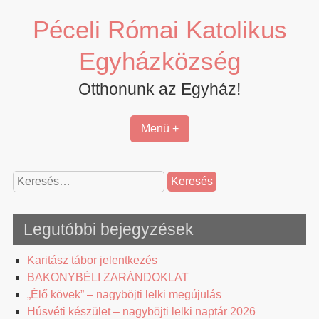
Skip
Péceli Római Katolikus
to
content
Egyházközség
Otthonunk az Egyház!
Menü +
Keresés:
Legutóbbi bejegyzések
Karitász tábor jelentkezés
BAKONYBÉLI ZARÁNDOKLAT
„Élő kövek” – nagyböjti lelki megújulás
Húsvéti készület – nagyböjti lelki naptár 2026