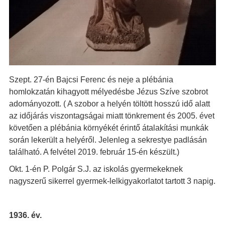
Szept. 27-én Bajcsi Ferenc és neje a plébánia
homlokzatán kihagyott mélyedésbe Jézus Szíve szobrot
adományozott. ( A szobor a helyén töltött hosszú idő alatt
az időjárás viszontagságai miatt tönkrement és 2005. évet
követően a plébánia környékét érintő átalakítási munkák
során lekerült a helyéről. Jelenleg a sekrestye padlásán
található. A felvétel 2019. február 15-én készült.)
Okt. 1-én P. Polgár S.J. az iskolás gyermekeknek
nagyszerű sikerrel gyermek-lelkigyakorlatot tartott 3 napig.
1936. év.