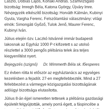
László, Dobiás Lajos, Körlaki András. Számvizsgáló
bizottság: Imregh Béla, Katona György, Újváry Imre.
Névjegyzék elkészítő bizottság: Horváth Kálmán, Kubinyi
Gyula, Vargha Ferenc. Felszólamlási választmány: világi
elnök: Simongáti Győző, Tulok Jenő, Maurer Ferenc,
Kubinyi Iván.
Július elején özv. Laczkó Istvánné immár budapesti
lakosnak az Egyház 1000 P-t kifizetett s az utolsó
részlettel a 3000 pengős plébánia telek ára teljes
kiegyenlítést nyert.
Bejegyzés (szignó) Dr. Wimmerth Béla sk. főesperes
Ez évben rótta ki először az egyháztanács az egységes
kezelésben a fejadót. 27-en megfellebbezték. Mind a 27
fellebbezést a vármegye közigazgatási bizottságának
adóügyi bizottsága elutasította.
Július 8-án éjjel ismeretlen tettesek a plébánia gazdasági
épületét felgyújtották, amely porrá égett, a fáspincébe a