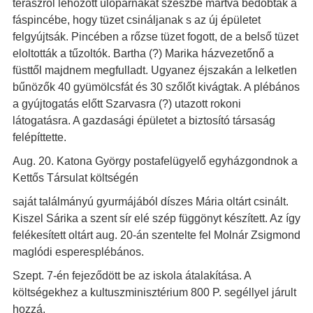
teraszról lehozott ülőpárnákat szeszbe mártva bedobták a
fáspincébe, hogy tüzet csináljanak s az új épületet
felgyújtsák. Pincében a rőzse tüzet fogott, de a belső tüzet
eloltották a tűzoltók. Bartha (?) Marika házvezetőnő a
füsttől majdnem megfulladt. Ugyanez éjszakán a lelketlen
bűnözők 40 gyümölcsfát és 30 szőlőt kivágtak. A plébános
a gyújtogatás előtt Szarvasra (?) utazott rokoni
látogatásra. A gazdasági épületet a biztosító társaság
felépíttette.
Aug. 20. Katona György postafelügyelő egyházgondnok a
Kettős Társulat költségén
saját találmányú gyurmájából díszes Mária oltárt csinált.
Kiszel Sárika a szent sír elé szép függönyt készített. Az így
felékesített oltárt aug. 20-án szentelte fel Molnár Zsigmond
maglódi esperesplébános.
Szept. 7-én fejeződött be az iskola átalakítása. A
költségekhez a kultuszminisztérium 800 P. segéllyel járult
hozzá.