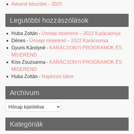
Adventi készület – 2025
Legutóbbi hozzászólások
Huba Zoltán
-
Ünnepi miserend – 2022 Karácsonya
Dénes
-
Ünnepi miserend – 2022 Karácsonya
Gyuris Károlyné
-
KARÁCSONYI PROGRAMOK ÉS
MISEREND
Kiss Zsuzsanna
-
KARÁCSONYI PROGRAMOK ÉS
MISEREND
Huba Zoltán
-
Napközis tábor
Archívum
Archívum
Kategóriák