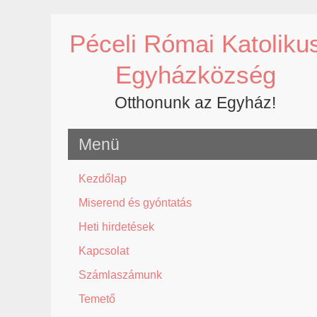
Skip
to
Péceli Római Katoliku
content
Egyházközség
Otthonunk az Egyház!
Menü
Kezdőlap
Miserend és gyóntatás
Heti hirdetések
Kapcsolat
Számlaszámunk
Temető