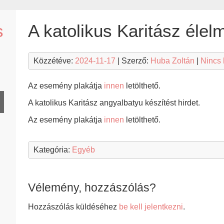
s
A katolikus Karitász élelm
Közzétéve:
2024-11-17
| Szerző:
Huba Zoltán
|
Nincs
Az esemény plakátja
innen
letölthető.
A katolikus Karitász angyalbatyu készítést hirdet.
Az esemény plakátja
innen
letölthető.
Kategória:
Egyéb
Vélemény, hozzászólás?
Hozzászólás küldéséhez
be kell jelentkezni
.