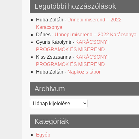
Legutóbbi hozzászólások
Huba Zoltán
-
Ünnepi miserend – 2022
Karácsonya
Dénes
-
Ünnepi miserend – 2022 Karácsonya
Gyuris Károlyné
-
KARÁCSONYI
PROGRAMOK ÉS MISEREND
Kiss Zsuzsanna
-
KARÁCSONYI
PROGRAMOK ÉS MISEREND
Huba Zoltán
-
Napközis tábor
Archívum
Archívum
Kategóriák
Egyéb