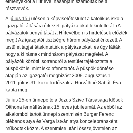
élményekről a Hírlevél hasábjain számoltak be a
résztvevők.
A
július 15-i
ülésen a képviselőtestület a katolikus iskola
igazgatói állására érkezett pályázatokat tekintette át. (A
pályázatok benyújtását a Hírlevélben is hirdetések előzték
meg.) Az igazgatói tisztségre három pályázat érkezett. A
testület tagjai áttekintették a pályázatokat, és úgy látták,
hogy a kiírásnak mindhárom pályázat megfelel. A
pályázók közötti sorrendről a testület tájékoztatta a
püspököt is, mint iskolafenntartót. A püspök döntése
alapján az igazgatói megbízást 2008. augusztus 1. –
2011. július 31. közötti időszakra Horváthné Sabáli Éva
kapta meg.
Július 25-én
ünnepelte a Jézus Szíve Társasága Idősek
Otthona fennállásának 15. éves jubileumát. Az ebből az
alkalomból tartott ünnepi szentmisén Burger Ferenc
plébános atya és Varga István atya koncelebránsként
működtek közre. A szentmise utáni összejövetelen az