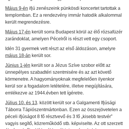
Május 9-én
ifjú zenészeink pünkösdi koncertet tartottak a
templomban. Ez a rendezvény immár hatodik alkalommal
került megrendezésre.
Május 17-én
került sorra Budapest körül az élő rózsafüzér
zarándoklat, amelyen Pécelről is részt vett egy csoport.
Idén 31 gyermek vett részt az első áldozáson, amelyre
május 18-án
került sor.
Június 1-jén
került sor a Jézus Szíve szobor előtt az
ünnepélyes szabadtéri szentmisére és az azt követő
körmenetre. A hagyományoknak megfelelően ilyenkor
kerül sor a fogadalom letételére, illetve megújítására,
emlékezve az 1944.évben tett ígéretre.
Július 10. és 13
. között került sor a Galgamenti Ifjúsági
Táborra Tápiószentmártonban. Ezen az összejövetelen a
péceli ifjúságot 8 fő résztvevő és 3 fő „kisebb testvér”
vagyis segítő, közreműködő stb. képviselte. Az ott szerzett