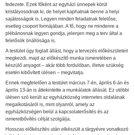
fedezete. Ezek főként az egyházi ünnepek körül
kristályosodnak ki, de helyet kaphatnak benne a helyi
sajátosságok is. Legyen minden feladatnak felelőse,
esetleg csoport formájában. A fő, hogy ne mindenre a
plébánosnak legyen gondja, jelenjen meg a terv által a
felelősök önállósága is.
A testület úgy foglalt állást, hogy a tervezés előkészületeit
megkezdi, majd az előkészítő munka ismeretében a
készülő anyagot – akár több fordulóban, illetve szükség
esetén kibővített ülésen – megvitatja.
Ennek megfelelően a testület március 7-én, április 6-án és
április 13-án is áttekintette a munkálatok állását. Ez utóbbi
ülésen szó került az egyházközség internetes oldalának
megalkotásáról is, mint olyanról, amely az
egyházközségen belül a kapcsolaterősítés és az
ismeretbővítés célját szolgálja.
Hosszas előkészítés után elkészült a tárgyévre vonatkozó