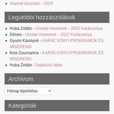
Adventi készület – 2025
Legutóbbi hozzászólások
Huba Zoltán
-
Ünnepi miserend – 2022 Karácsonya
Dénes
-
Ünnepi miserend – 2022 Karácsonya
Gyuris Károlyné
-
KARÁCSONYI PROGRAMOK ÉS
MISEREND
Kiss Zsuzsanna
-
KARÁCSONYI PROGRAMOK ÉS
MISEREND
Huba Zoltán
-
Napközis tábor
Archívum
Archívum
Kategóriák