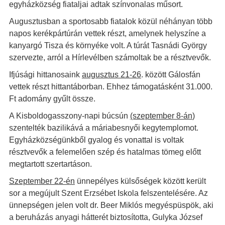
egyházközség fiataljai adtak színvonalas műsort.
Augusztusban a sportosabb fiatalok közül néhányan több
napos kerékpártúrán vettek részt, amelynek helyszíne a
kanyargó Tisza és környéke volt. A túrát Tasnádi György
szervezte, arról a Hírlevélben számoltak be a résztvevők.
Ifjúsági hittanosaink
augusztus 21-26
. között Gálosfán
vettek részt hittantáborban. Ehhez támogatásként 31.000.
Ft adomány gyűlt össze.
A Kisboldogasszony-napi búcsún
(szeptember 8-án
)
szentelték bazilikává a máriabesnyői kegytemplomot.
Egyházközségünkből gyalog és vonattal is voltak
résztvevők a felemelően szép és hatalmas tömeg előtt
megtartott szertartáson.
Szeptember 22-én
ünnepélyes külsőségek között került
sor a megújult Szent Erzsébet Iskola felszentelésére. Az
ünnepségen jelen volt dr. Beer Miklós megyéspüspök, aki
a beruházás anyagi hátterét biztosította, Gulyka József