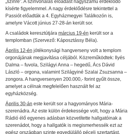
„színre”. A színvonalas előadást nagyszámú érdeklődő
kísérte figyelemmel. A nagy érdeklődésre tekintettel a
Passiót előadták a 4. Egyházmegyei Találkozón is,
amelyre Vácott június 27-28-án került sor.
A családok keresztútjára
március 19-én
került sor a
templomban (Szervező: Káposztássy Béla).
Április 12-én
jótékonysági hangverseny volt a templom
orgonájának megjavítása céljából. Közreműködtek: Ilyés
Dalma – fuvola, Szilágyi Anna – hegedű, Ács Dávid
László – orgona, valamint Szilágyiné Szalai Zsuzsanna –
zongora. A hangversenyen 200.000,- forint gyűlt össze,
amelyet a célnak megfelelően használt fel az
egyházközség.
Április 30-án
este került sor a hagyományos Mária-
szerenádra. Az este külön érdekessége volt, hogy a Mária
Rádió élő egyenes adásban közvetítette hallgatóinak a
szerenádot, hogy a hallgatók is megismerhessék ezt az
egész országban szinte egyedülálló péceli szertartást.