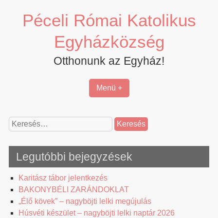
Skip
Péceli Római Katolikus
to
content
Egyházközség
Otthonunk az Egyház!
Menü +
Keresés:
Legutóbbi bejegyzések
Karitász tábor jelentkezés
BAKONYBÉLI ZARÁNDOKLAT
„Élő kövek” – nagyböjti lelki megújulás
Húsvéti készület – nagyböjti lelki naptár 2026