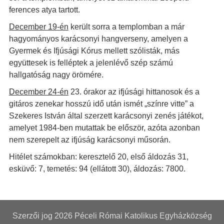
ferences atya tartott.
December 19-én
került sorra a templomban a már
hagyományos karácsonyi hangverseny, amelyen a
Gyermek és Ifjúsági Kórus mellett szólisták, más
együttesek is felléptek a jelenlévő szép számú
hallgatóság nagy örömére.
December 24-én
23. órakor az ifjúsági hittanosok és a
gitáros zenekar hosszú idő után ismét „színre vitte” a
Szekeres István által szerzett karácsonyi zenés játékot,
amelyet 1984-ben mutattak be először, azóta azonban
nem szerepelt az ifjúság karácsonyi műsorán.
Hitélet számokban: keresztelő 20, első áldozás 31,
esküvő: 7, temetés: 94 (ellátott 30), áldozás: 7800.
Szerzői jog 2026
Péceli Római Katolikus Egyházközség