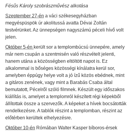
Fésűs Károly szobrászművész alkotása
Szeptember 27-én
a váci székesegyházban
megyéspüspök úr akolitussá avatta Dévai Zoltán
testvérünket. Az ünnepségen nagyszámú péceli hívő volt
jelen.
Október 5-én
került sor a templombúcsú ünnepére, amely
már nem csupán a szentmisén való részvételt jelenti,
hanem utána a közösségben eltöltött napot is. Ez
alkalommal is bőséges közösségi kínálatra kerül sor,
amelyben éppúgy helye volt a jó ízű közös ebédnek, mint
a gitáros zenének, vagy mint a Barabás Csaba által
bemutatott, Pécelről szóló filmnek. Készült egy időszakos
kiállítás is, amelyet a templomról készített régi képekből
állítottak össze a szervezők. A képeket a hívek bocsátották
rendelkezésre. A tablók részint a templomban, részint az
előtérben kerültek elhelyezésre.
Október 10-én
Rómában Walter Kasper bíboros-érsek