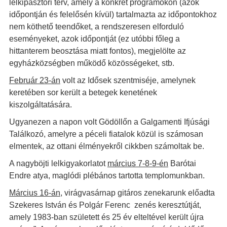
lelkipásztori terv, amely a konkrét programokon (azok
időpontján és felelősén kívül) tartalmazta az időpontokhoz
nem köthető teendőket, a rendszeresen elforduló
eseményeket, azok időpontját (ez utóbbi főleg a
hittanterem beosztása miatt fontos), megjelölte az
egyházközségben működő közösségeket, stb.
Február 23-án
volt az Idősek szentmiséje, amelynek
keretében sor került a betegek kenetének
kiszolgáltatására.
Ugyanezen a napon volt Gödöllőn a Galgamenti Ifjúsági
Találkozó, amelyre a péceli fiatalok közül is számosan
elmentek, az ottani élményekről cikkben számoltak be.
A nagyböjti lelkigyakorlatot
március 7-8-9-én
Barótai
Endre atya, maglódi plébános tartotta templomunkban.
Március 16-án
, virágvasárnap gitáros zenekarunk előadta
Szekeres István és Polgár Ferenc zenés keresztútját,
amely 1983-ban született és 25 év elteltével került újra