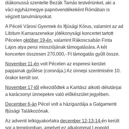
diákonussá szentelte Bezák Tamás testvérünket, aki a
váci egyházmegye papnövendékeként Rómában is
végzett tanulmányokat.
A Péceli Városi Gyermek és Ifjúsági Kórus, valamint az ad
Libitum Kamarazenekar jótékonysági koncertet tartott
Pécelen
október 19-én
, valamint Rákoscsabán Finta
Lajos atya perui missziójának támogatására. A két
koncerten összesen 270.000,- Ft támogatás gyűlt össze.
November 11-én
volt Pécelen az esperesi kerület
papjainak gyűlése (coronája.) Az ünnepi szentmisére 10.
órakor került sor.
November 17-től
elkezdődtek a Karitász alkotó délutánjai
a karácsonyi ünnepekre való előkészület jegyében.
December 6-án
Pécel volt a házigazdája a Galgamenti
Ifjúsági Találkozónak.
Az adventi lelkigyakorlatra
december 12-13-14-
én került
sor a templomban, amelyet ez alkalommal Leopold