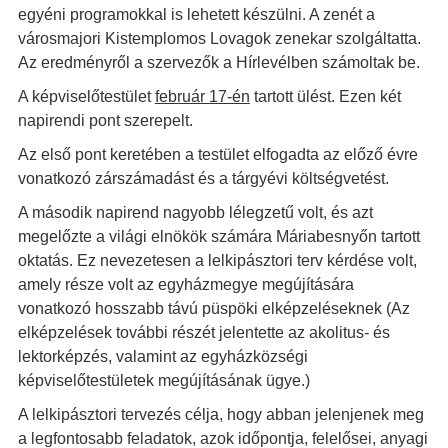
egyéni programokkal is lehetett készülni. A zenét a
városmajori Kistemplomos Lovagok zenekar szolgáltatta.
Az eredményről a szervezők a Hírlevélben számoltak be.
A képviselőtestület
február 17-én
tartott ülést. Ezen két
napirendi pont szerepelt.
Az első pont keretében a testület elfogadta az előző évre
vonatkozó zárszámadást és a tárgyévi költségvetést.
A második napirend nagyobb lélegzetű volt, és azt
megelőzte a világi elnökök számára Máriabesnyőn tartott
oktatás. Ez nevezetesen a lelkipásztori terv kérdése volt,
amely része volt az egyházmegye megújítására
vonatkozó hosszabb távú püspöki elképzeléseknek (Az
elképzelések további részét jelentette az akolitus- és
lektorképzés, valamint az egyházközségi
képviselőtestületek megújításának ügye.)
A lelkipásztori tervezés célja, hogy abban jelenjenek meg
a legfontosabb feladatok, azok időpontja, felelősei, anyagi