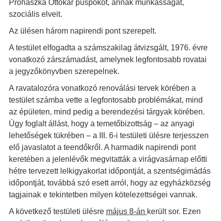
Prohászka Ottokár püspököt, annak munkásságát,
szociális elveit.
Az ülésen három napirendi pont szerepelt.
A testület elfogadta a számszakilag átvizsgált, 1976. évre
vonatkozó zárszámadást, amelynek legfontosabb rovatai
a jegyzőkönyvben szerepelnek.
A ravatalozóra vonatkozó renoválási tervek körében a
testület számba vette a legfontosabb problémákat, mind
az épületen, mind pedig a berendezési tárgyak körében.
Úgy foglalt állást, hogy a temetőbizottság – az anyagi
lehetőségek tükrében – a III. 6-i testületi ülésre terjesszen
elő javaslatot a teendőkről. A harmadik napirendi pont
keretében a jelenlévők megvitatták a virágvasárnap előtti
hétre tervezett lelkigyakorlat időpontját, a szentségimádás
időpontját, továbbá szó esett arról, hogy az egyházközség
tagjainak e tekintetben milyen kötelezettségei vannak.
A következő testületi ülésre
május 8-án
került sor. Ezen