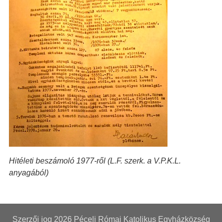
Hitéleti beszámoló 1977-ről (L.F. szerk. a V.P.K.L.
anyagából)
Szerzői jog 2026
Péceli Római Katolikus Egyházközség