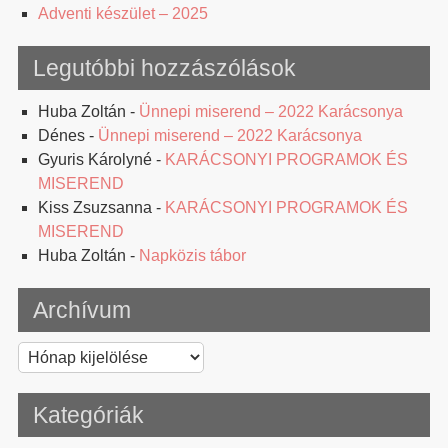
Adventi készület – 2025
Legutóbbi hozzászólások
Huba Zoltán
-
Ünnepi miserend – 2022 Karácsonya
Dénes
-
Ünnepi miserend – 2022 Karácsonya
Gyuris Károlyné
-
KARÁCSONYI PROGRAMOK ÉS
MISEREND
Kiss Zsuzsanna
-
KARÁCSONYI PROGRAMOK ÉS
MISEREND
Huba Zoltán
-
Napközis tábor
Archívum
Archívum
Kategóriák