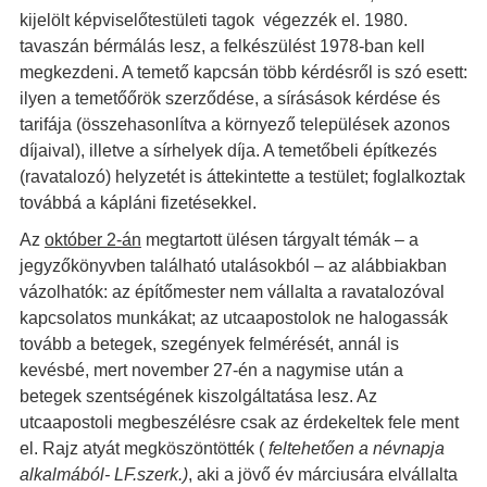
kijelölt képviselőtestületi tagok végezzék el. 1980.
tavaszán bérmálás lesz, a felkészülést 1978-ban kell
megkezdeni. A temető kapcsán több kérdésről is szó esett:
ilyen a temetőőrök szerződése, a sírásások kérdése és
tarifája (összehasonlítva a környező települések azonos
díjaival), illetve a sírhelyek díja. A temetőbeli építkezés
(ravatalozó) helyzetét is áttekintette a testület; foglalkoztak
továbbá a kápláni fizetésekkel.
Az
október 2-án
megtartott ülésen tárgyalt témák – a
jegyzőkönyvben található utalásokból – az alábbiakban
vázolhatók: az építőmester nem vállalta a ravatalozóval
kapcsolatos munkákat; az utcaapostolok ne halogassák
tovább a betegek, szegények felmérését, annál is
kevésbé, mert november 27-én a nagymise után a
betegek szentségének kiszolgáltatása lesz. Az
utcaapostoli megbeszélésre csak az érdekeltek fele ment
el. Rajz atyát megköszöntötték (
feltehetően a névnapja
alkalmából- LF.szerk.)
, aki a jövő év márciusára elvállalta