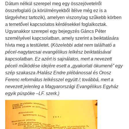
Dátum nélkül szerepel meg egy összejövetelről
összefoglaló (a körülményekből ítélve még ez is a
tárgyévhez tartozik), amelyen viszonylag szűkebb körben
a temetővel kapcsolatos kérdésekkel foglalkoztak.
Ugyanakkor szerepel egy bejegyzés Gáncs Péter
személyével kapcsolatban, amely szerint a beiktatására
hívta meg a testületet. (
Közelebbi adat nem található a
pécel-nagytarcsai evangélikus lelkész beiktatásával
kapcsolatban. Ez azért is sajnálatos, mert a nevezett
péceli működése idejére esett a „gyakorlati ökumené” egy
szép szakasza /Halász Endre plébánossal és Orosz
Ferenc református lelkésszel együtt /; továbbá, mert a
nevezett jelenleg a Magyarországi Evangélikus Egyház
egyik püspöke –LF. szerk.)