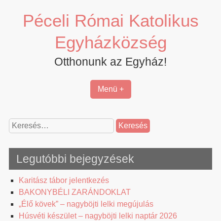
Skip
Péceli Római Katolikus
to
content
Egyházközség
Otthonunk az Egyház!
Menü +
Keresés:
Legutóbbi bejegyzések
Karitász tábor jelentkezés
BAKONYBÉLI ZARÁNDOKLAT
„Élő kövek” – nagyböjti lelki megújulás
Húsvéti készület – nagyböjti lelki naptár 2026