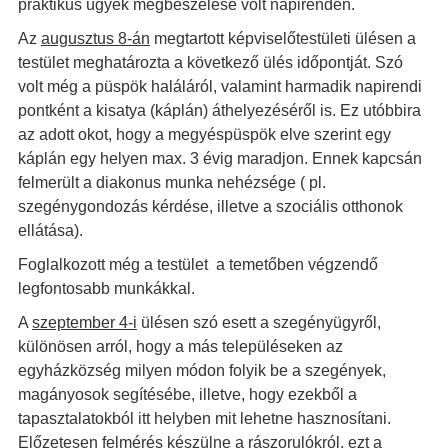
praktikus ügyek megbeszélése volt napirenden.
Az
augusztus 8-án
megtartott képviselőtestületi ülésen a
testület meghatározta a következő ülés időpontját. Szó
volt még a püspök haláláról, valamint harmadik napirendi
pontként a kisatya (káplán) áthelyezéséről is. Ez utóbbira
az adott okot, hogy a megyéspüspök elve szerint egy
káplán egy helyen max. 3 évig maradjon. Ennek kapcsán
felmerült a diakonus munka nehézsége ( pl.
szegénygondozás kérdése, illetve a szociális otthonok
ellátása).
Foglalkozott még a testület a temetőben végzendő
legfontosabb munkákkal.
A
szeptember 4-i
ülésen szó esett a szegényügyről,
különösen arról, hogy a más településeken az
egyházközség milyen módon folyik be a szegények,
magányosok segítésébe, illetve, hogy ezekből a
tapasztalatokból itt helyben mit lehetne hasznosítani.
Előzetesen felmérés készülne a rászorulókról, ezt a