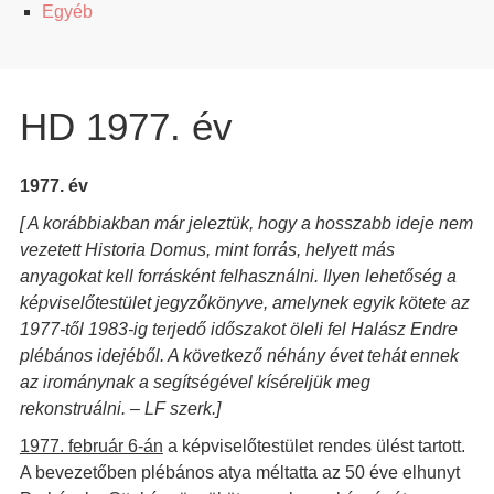
Egyéb
HD 1977. év
1977. év
[ A korábbiakban már jeleztük, hogy a hosszabb ideje nem
vezetett Historia Domus, mint forrás, helyett más
anyagokat kell forrásként felhasználni. Ilyen lehetőség a
képviselőtestület jegyzőkönyve, amelynek egyik kötete az
1977-től 1983-ig terjedő időszakot öleli fel Halász Endre
plébános idejéből. A következő néhány évet tehát ennek
az irománynak a segítségével kíséreljük meg
rekonstruálni. – LF szerk.]
1977. február 6-án
a képviselőtestület rendes ülést tartott.
A bevezetőben plébános atya méltatta az 50 éve elhunyt