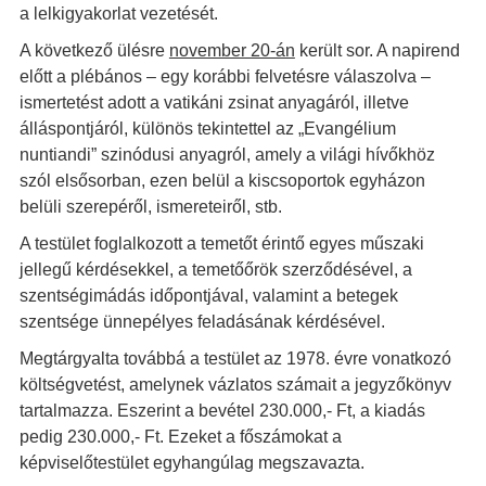
a lelkigyakorlat vezetését.
A következő ülésre
november 20-án
került sor. A napirend
előtt a plébános – egy korábbi felvetésre válaszolva –
ismertetést adott a vatikáni zsinat anyagáról, illetve
álláspontjáról, különös tekintettel az „Evangélium
nuntiandi” szinódusi anyagról, amely a világi hívőkhöz
szól elsősorban, ezen belül a kiscsoportok egyházon
belüli szerepéről, ismereteiről, stb.
A testület foglalkozott a temetőt érintő egyes műszaki
jellegű kérdésekkel, a temetőőrök szerződésével, a
szentségimádás időpontjával, valamint a betegek
szentsége ünnepélyes feladásának kérdésével.
Megtárgyalta továbbá a testület az 1978. évre vonatkozó
költségvetést, amelynek vázlatos számait a jegyzőkönyv
tartalmazza. Eszerint a bevétel 230.000,- Ft, a kiadás
pedig 230.000,- Ft. Ezeket a főszámokat a
képviselőtestület egyhangúlag megszavazta.