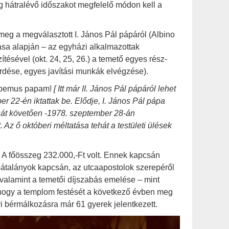
g hátralévő időszakot megfelelő módon kell a
 meg a megválasztott I. János Pál pápáról (Albino
ása alapján – az egyházi alkalmazottak
tésével (okt. 24, 25, 26.) a temető egyes rész-
kérdése, egyes javítási munkák elvégzése).
 Habemus papam!
[ Itt már II. János Pál pápáról lehet
er 22-én iktattak be. Elődje, I. János Pál pápa
sát követően -1978. szeptember 28-án
Az ő októberi méltatása tehát a testületi ülések
. A főösszeg 232.000,-Ft volt. Ennek kapcsán
-átalányok kapcsán, az utcaapostolok szerepéről
valamint a temetői díjszabás emelése – mint
, hogy a templom festését a következő évben meg
évi bérmálkozásra már 61 gyerek jelentkezett.