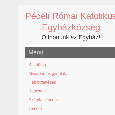
Skip
to
Péceli Római Katoliku
content
Egyházközség
Otthonunk az Egyház!
Menü
Kezdőlap
Miserend és gyóntatás
Heti hirdetések
Kapcsolat
Számlaszámunk
Temető