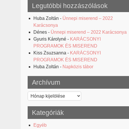
Legutóbbi hozzászólások
Huba Zoltán
-
Ünnepi miserend – 2022
Karácsonya
Dénes
-
Ünnepi miserend – 2022 Karácsonya
Gyuris Károlyné
-
KARÁCSONYI
PROGRAMOK ÉS MISEREND
Kiss Zsuzsanna
-
KARÁCSONYI
PROGRAMOK ÉS MISEREND
Huba Zoltán
-
Napközis tábor
Archívum
Archívum
Kategóriák
Egyéb