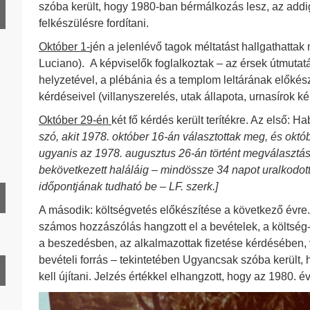
HD 1939. év
szóba került, hogy 1980-ban bérmálkozás lesz, az addi
felkészülésre fordítani.
Október 1-
jén a jelenlévő tagok méltatást hallgathattak
HD 1941. év
Luciano). A képviselők foglalkoztak – az érsek útmutat
HD 1942. év
helyzetével, a plébánia és a templom leltárának előkészí
HD 1943. év
kérdéseivel (villanyszerelés, utak állapota, urnasírok 
HD 1944. év
Október 29-én
két fő kérdés került terítékre. Az első:
szó, akit 1978. október 16-án választottak meg, és októb
HD 1945. év
ugyanis az 1978. augusztus 26-án történt megválasztá
HD 1946. év
bekövetkezett haláláig – mindössze 34 napot uralkodott. 
időpontjának tudható be – LF. szerk.]
HD 1947. év
A második: költségvetés előkészítése a következő évre
HD 1948. év
számos hozzászólás hangzott el a bevételek, a költség
HD 1949. év
a beszedésben, az alkalmazottak fizetése kérdésében, 
bevételi forrás – tekintetében Ugyancsak szóba került
kell újítani. Jelzés értékkel elhangzott, hogy az 1980. 
HD 1951. év
HD 1952. év