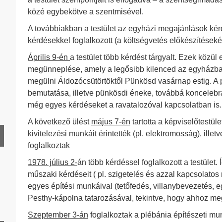
közé egybekötve a szentmisével.
A továbbiakban a testület az egyházi megajánlások ké
kérdésekkel foglalkozott (a költségvetés előkészítéseké
HD 1928. év
Április 9-én
a testület több kérdést tárgyalt. Ezek közül
megünneplése, amely a legősibb kilenced az egyházb
HD 1929. év
megülni Áldozócsütörtöktől Pünkösd vasárnap estig. A 
bemutatása, illetve pünkösdi éneke, továbbá koncelebrác
még egyes kérdéseket a ravatalozóval kapcsolatban is.
HD 1931. év
A következő ülést
május 7-én
tartotta a képviselőtestül
HD 1932. év
kivitelezési munkáit érintették (pl. elektromosság), ill
HD 1933. év
foglalkoztak
HD 1934. év
1978. július 2-
án több kérdéssel foglalkozott a testület.
HD 1935. év
műszaki kérdéseit ( pl. szigetelés és azzal kapcsolatos 
egyes építési munkáival (tetőfedés, villanybevezetés, 
HD 1937. év
Pesthy-kápolna tatarozásával, tekintve, hogy ahhoz me
HD 1938. év
Szeptember 3-án
foglalkoztak a plébánia építészeti mun