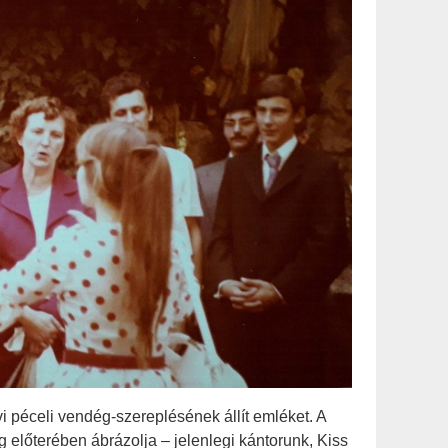
i péceli vendég-szereplésének állít emléket. A
g előterében ábrázolja – jelenlegi kántorunk, Kiss