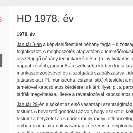
s
HD 1978. év
1978. év
Január 3-án
a képviselőtestület néhány tagja – bizotts
foglalkozott. A megbeszélés alapvetően a temetőőrök/s
összefüggő néhány technikai kérdésre (p. nyitvatartási i
nappal később,
január 8-án
szélesebb körben foglalkozot
munkaszerződésével és a szolgálati szabályzatával, id
juttatásokat ( Pl. munkaruha, csizma, stb.) A testület 
temetővel kapcsolatos kérdésre is kitért. Ilyen pl. a par
tarifák megvitatása, illetve a ravatalozóval kapcsolato
Január 29-
én elsőként az első vasárnapi szentségimádá
testület. A bevezető gondolat az volt, hogy ezeket el ke
testület a helyzetet a családok munkahelyi, otthoni elfo
emberek nem akarnak vasárnap kétszer is a templomba jö
a testület szempontjait is elfogadva – a szentségimádást