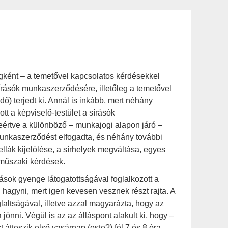
ágként – a temetővel kapcsolatos kérdésekkel
írásók munkaszerződésére, illetőleg a temetővel
dő) terjedt ki. Annál is inkább, mert néhány
t a képviselő-testület a sírásók
eértve a különböző – munkajogi alapon járó –
a munkaszerződést elfogadta, és néhány további
cellák kijelölése, a sírhelyek megváltása, egyes
s műszaki kérdések.
sok gyenge látogatottságával foglalkozott a
ll hagyni, mert igen kevesen vesznek részt rajta. A
glaltságával, illetve azzal magyarázta, hogy az
nni. Végül is az az álláspont alakult ki, hogy –
 átteszik első vasárnap (este?) fél 7 és 8 óra