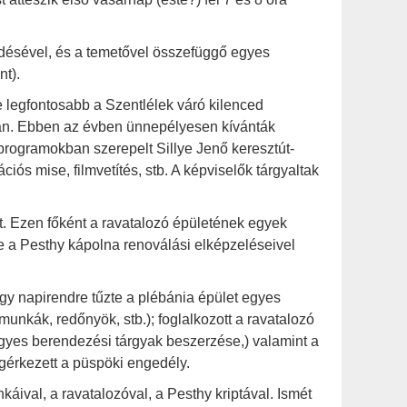
rdésével, és a temetővel összefüggő egyes
nt).
 e legfontosabb a Szentlélek váró kilenced
an. Ebben az évben ünnepélyesen kívánták
programokban szerepelt Sillye Jenő keresztút-
iós mise, filmvetítés, stb. A képviselők tárgyaltak
et. Ezen főként a ravatalozó épületének egyek
etve a Pesthy kápolna renoválási elképzeléseivel
 Így napirendre tűzte a plébánia épület egyes
munkák, redőnyök, stb.); foglalkozott a ravatalozó
egyes berendezési tárgyak beszerzése,) valamint a
gérkezett a püspöki engedély.
káival, a ravatalozóval, a Pesthy kriptával. Ismét