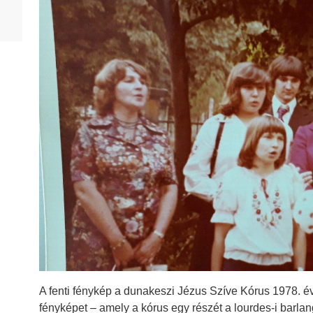
HD 1953. év
HD 1954. év
HD 1955. év
HD 1956. év
HD 1957. év
HD 1958. év
HD 1959. év
HD 1961. év
HD 1962. év
HD 1963. év
HD 1964. év
A fenti fénykép a dunakeszi Jézus Szíve Kórus 1978. év
HD 1965. év
fényképet – amely a kórus egy részét a lourdes-i barlan