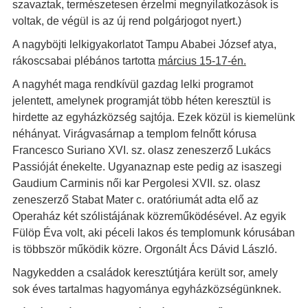
szavaztak, természetesen érzelmi megnyilatkozások is
voltak, de végül is az új rend polgárjogot nyert.)
A nagyböjti lelkigyakorlatot Tampu Ababei József atya,
rákoscsabai plébános tartotta
március 15-17-én.
A nagyhét maga rendkívül gazdag lelki programot
jelentett, amelynek programját több héten keresztül is
hirdette az egyházközség sajtója. Ezek közül is kiemelünk
néhányat. Virágvasárnap a templom felnőtt kórusa
Francesco Suriano XVI. sz. olasz zeneszerző Lukács
Passióját énekelte. Ugyanaznap este pedig az isaszegi
Gaudium Carminis női kar Pergolesi XVII. sz. olasz
zeneszerző Stabat Mater c. oratóriumát adta elő az
Operaház két szólistájának közreműködésével. Az egyik
Fülöp Éva volt, aki péceli lakos és templomunk kórusában
is többször működik közre. Orgonált Ács Dávid László.
Nagykedden a családok keresztútjára került sor, amely
sok éves tartalmas hagyománya egyházközségünknek.