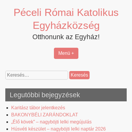
Skip
Péceli Római Katolikus
to
content
Egyházközség
Otthonunk az Egyház!
Menü +
Keresés:
Legutóbbi bejegyzések
Karitász tábor jelentkezés
BAKONYBÉLI ZARÁNDOKLAT
„Élő kövek” – nagyböjti lelki megújulás
Húsvéti készület – nagyböjti lelki naptár 2026