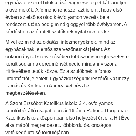
egyház/felekezet hitoktatását vagy esetleg etikát tanuljon
a gyermekük. A felmenő rendszer azt jelenti, hogy első
évben az első és ötödik évfolyamon vezetik be a
rendszert, utána pedig mindig eggyel több évfolyamon. A
kérdésben az érintett szülőknek nyilatkozniuk kell.
Mivel ez mind az oktatási intézményeknek, mind az
egyházaknak jelentős szervezőmunkát jelent. Az
önkormányzat szervezésében többször is megbeszélésre
került sor, annak eredményét pedig mindannyiszor a
Hírlevélben tettük közzé. Ez a szülőknek is fontos
információt jelentett. Egyházközségünk részéről Kazinczy
Tamás és Kollmann Andrea vett részt e
megbeszéléseken.
A Szent Erzsébet Katolikus Iskola 3-4. évfolyamos
tanulóiból álló csapat
február 16-án
a Patrona Hungariae
Katolikus Iskolaközpontban első helyezést ért el a Hit Éve
alkalmából megrendezett, többfordulós, országos
vetélkedő utolsó fordulójában.