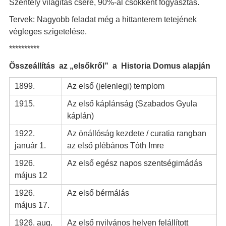
Szentély világítás csere, 90%-al csökkent fogyasztás.
Tervek: Nagyobb feladat még a hittanterem tetejének
végleges szigetelése.
**********
Összeállítás az „elsőkről” a Historia Domus alapján
1899.
Az első (jelenlegi) templom
1915.
Az első káplánság (Szabados Gyula
káplán)
1922.
Az önállóság kezdete / curatia rangban
január 1.
az első plébános Tóth Imre
1926.
Az első egész napos szentségimádás
május 12
1926.
Az első bérmálás
május 17.
1926. aug.
Az első nyilvános helyen felállított