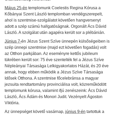
Május 25-én
templomunk Coelestis Regina Kórusa a
Kőbányai Szent László templomban vendégszerepelt,
ahol is szentmise-szolgálatot követően hangversenyt
adott a szép számú hallgatóságnak. Orgonált Ács Dávid
László. A szolgálat után agapéra került sor a plébánián.
Június 7-
én Jézus Szent Szíve ünnepén külsőségeiben is
szép ünnepi szentmise (majd ezt követően fogadás) volt
az Otthon parkjában. Az eseményre kettős jubileum
tükrében került sor: 75 éve szentelték fel a Jézus Szíve
Népleányai Társasága Lelkigyakorlatos Házát, és 20 éve
annak, hogy ebben működik a Jézus Szíve Társasága
Idősek Otthona. A szentmise főcelebránsa a magyar
jezsuita rendtartomány provinciálisa volt, közreműködött
templomunk kórusa, valamint ifjú zenészeink: Ács Dávid
László, Ács Ádám és Monori Judit. Vezényelt Ágoston
Viktória.
Az ünnepséget követő vasárnap,
június 9-én
tartottuk a