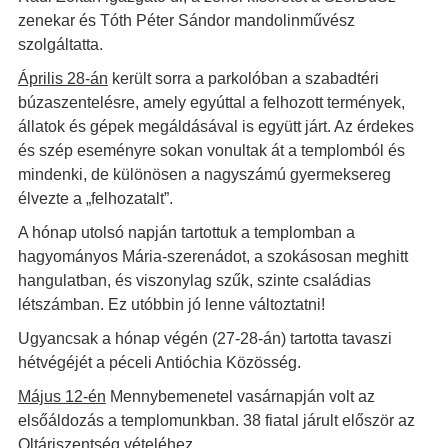
zenekar és Tóth Péter Sándor mandolinművész
szolgáltatta.
Április 28-án
került sorra a parkolóban a szabadtéri
búzaszentelésre, amely egyúttal a felhozott termények,
állatok és gépek megáldásával is együtt járt. Az érdekes
és szép eseményre sokan vonultak át a templomból és
mindenki, de különösen a nagyszámú gyermeksereg
élvezte a „felhozatalt”.
A hónap utolsó napján tartottuk a templomban a
hagyományos Mária-szerenádot, a szokásosan meghitt
hangulatban, és viszonylag szűk, szinte családias
létszámban. Ez utóbbin jó lenne változtatni!
Ugyancsak a hónap végén (27-28-án) tartotta tavaszi
hétvégéjét a péceli Antióchia Közösség.
Május 12-én
Mennybemenetel vasárnapján volt az
elsőáldozás a templomunkban. 38 fiatal járult először az
Oltáriszentség vételéhez.