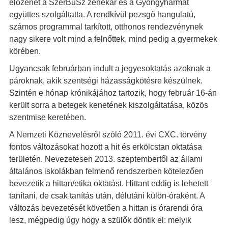
élőzenét a SzerBuSz zenekar és a Gyöngyharmat
együttes szolgáltatta. A rendkívül pezsgő hangulatú,
számos programmal tarkított, otthonos rendezvénynek
nagy sikere volt mind a felnőttek, mind pedig a gyermekek
körében.
Ugyancsak februárban indult a jegyesoktatás azoknak a
pároknak, akik szentségi házasságkötésre készülnek.
Szintén e hónap krónikájához tartozik, hogy február 16-án
került sorra a betegek kenetének kiszolgáltatása, közös
szentmise keretében.
A Nemzeti Köznevelésről szóló 2011. évi CXC. törvény
fontos változásokat hozott a hit és erkölcstan oktatása
területén. Nevezetesen 2013. szeptembertől az állami
általános iskolákban felmenő rendszerben kötelezően
bevezetik a hittan/etika oktatást. Hittant eddig is lehetett
tanítani, de csak tanítás után, délutáni külön-óraként. A
változás bevezetését követően a hittan is órarendi óra
lesz, mégpedig úgy hogy a szülők döntik el: melyik