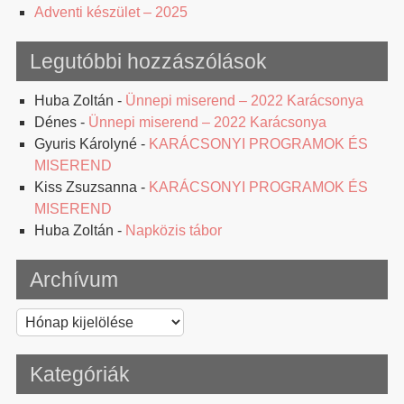
Adventi készület – 2025
Legutóbbi hozzászólások
Huba Zoltán
-
Ünnepi miserend – 2022 Karácsonya
Dénes
-
Ünnepi miserend – 2022 Karácsonya
Gyuris Károlyné
-
KARÁCSONYI PROGRAMOK ÉS
MISEREND
Kiss Zsuzsanna
-
KARÁCSONYI PROGRAMOK ÉS
MISEREND
Huba Zoltán
-
Napközis tábor
Archívum
Archívum
Kategóriák