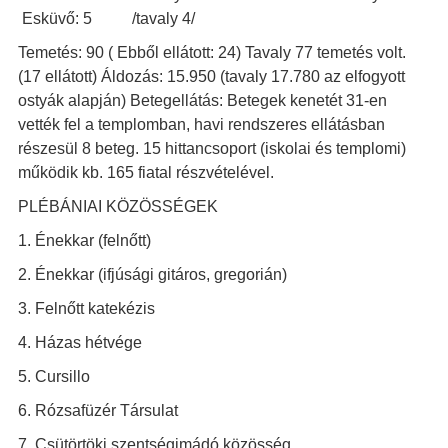
Esküvő: 5 /tavaly 4/
Temetés: 90 ( Ebből ellátott: 24) Tavaly 77 temetés volt.
(17 ellátott) Áldozás: 15.950 (tavaly 17.780 az elfogyott
ostyák alapján) Betegellátás: Betegek kenetét 31-en
vették fel a templomban, havi rendszeres ellátásban
részesül 8 beteg. 15 hittancsoport (iskolai és templomi)
működik kb. 165 fiatal részvételével.
PLÉBÁNIAI KÖZÖSSÉGEK
1. Énekkar (felnőtt)
2. Énekkar (ifjúsági gitáros, gregorián)
3. Felnőtt katekézis
4. Házas hétvége
5. Cursillo
6. Rózsafüzér Társulat
7. Csütörtöki szentségimádó közösség