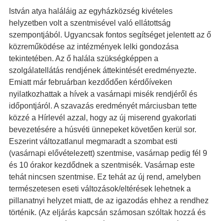
István atya haláláig az egyházközség kivételes
helyzetben volt a szentmisével való ellátottság
szempontjából. Ugyancsak fontos segítséget jelentett az ő
közreműködése az intézmények lelki gondozása
tekintetében. Az ő halála szükségképpen a
szolgálatellátás rendjének áttekintését eredményezte.
Emiatt már februárban kezdődően kérdőíveken
nyilatkozhattak a hívek a vasárnapi misék rendjéről és
időpontjáról. A szavazás eredményét márciusban tette
közzé a Hírlevél azzal, hogy az új miserend gyakorlati
bevezetésére a húsvéti ünnepeket követően kerül sor.
Eszerint változatlanul megmaradt a szombat esti
(vasárnapi elővételezett) szentmise, vasárnap pedig fél 9
és 10 órakor kezdődnek a szentmisék. Vasárnap este
tehát nincsen szentmise. Ez tehát az új rend, amelyben
természetesen eseti változások/eltérések lehetnek a
pillanatnyi helyzet miatt, de az igazodás ehhez a rendhez
történik. (Az eljárás kapcsán számosan szóltak hozzá és