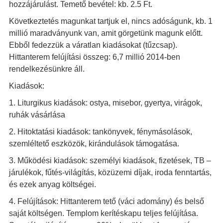
hozzájárulást. Temető bevétel: kb. 2.5 Ft.
Következtetés magunkat tartjuk el, nincs adóságunk, kb. 1
millió maradványunk van, amit görgetünk magunk előtt.
Ebből fedezzük a váratlan kiadásokat (tűzcsap).
Hittanterem felújítási összeg: 6,7 millió 2014-ben
rendelkezésünkre áll.
Kiadások:
1. Liturgikus kiadások: ostya, misebor, gyertya, virágok,
ruhák vásárlása
2. Hitoktatási kiadások: tankönyvek, fénymásolások,
szemléltető eszközök, kirándulások támogatása.
3. Működési kiadások: személyi kiadások, fizetések, TB –
járulékok, fűtés-világítás, közüzemi díjak, iroda fenntartás,
és ezek anyag költségei.
4. Felújítások: Hittanterem tető (váci adomány) és belső
saját költségen. Templom kerítéskapu teljes felújítása.