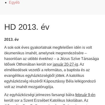
Egyéb
HD 2013. év
2013. év
A sok-sok éves gyakorlatnak megfelelően idén is volt
ökumenikus imahét, amelynek megrendezésére –
hasonlóan az utóbbi évekhez – a Jézus Szíve Társasága
Idősek Otthonában került sor
január 20-27-ig
. Az
elmélkedések vezetői a református, a baptista és az
evangélikus egyházközségből jöttek. A katolikus
egyházközség részéről Káposztássy Béla lelkigondozó
volt az imahét mozgatórugója.
Az egyházközségi jelmezes farsangi bálra
február 9-én
került sor a Szent Erzsébet Katolikus Iskolában. Az