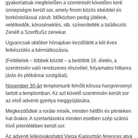
gyakorlatnak megfelelően a szentmisét követően kerti
ünnepségre került sor, amely finom közös ebéddel és
borkóstolással zárult. Időközben pedig játékok,
vetélkedők, kóruséneklés, stb. színesítették a találkozót.
Zenélt a SzerBuSz zenekar.
Ugyancsak október hónapban kezdődött a két éves
felkészülés a bérmálkozásra.
(Feltételek – többek között – a betöltött 16. életév, a
szentmisén való rendszeres részvétel, folyamatos hittanra
járás és plébániai szolgálat).
November 30-án
templomunk felnőtt kórusa hangversenyt
tartott a templomban. Az azt követő szentmisén került sor
az első adventi gyertya meggyújtására.
Megkezdődtek a roráte misék, minden hétfőn és pénteken
hat órakor. A szertartásokra minden esetben szép számú
hívő jelenlétében került sor.
Az adventi lelkigyakorlatot Varga Kapisztrán ferences atya