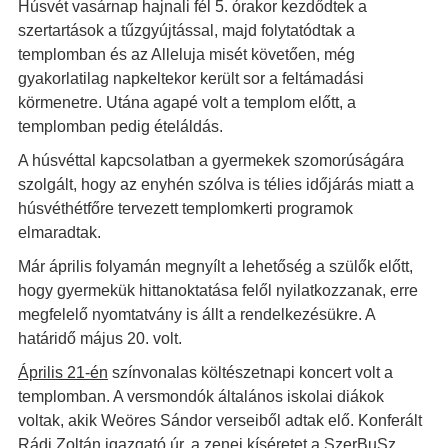
Húsvét vasárnap hajnali fél 5. órakor kezdődtek a
szertartások a tűzgyújtással, majd folytatódtak a
templomban és az Alleluja misét követően, még
gyakorlatilag napkeltekor került sor a feltámadási
körmenetre. Utána agapé volt a templom előtt, a
templomban pedig ételáldás.
A húsvéttal kapcsolatban a gyermekek szomorúságára
szolgált, hogy az enyhén szólva is télies időjárás miatt a
húsvéthétfőre tervezett templomkerti programok
elmaradtak.
Már április folyamán megnyílt a lehetőség a szülők előtt,
hogy gyermekük hittanoktatása felől nyilatkozzanak, erre
megfelelő nyomtatvány is állt a rendelkezésükre. A
határidő május 20. volt.
Április 21-én
színvonalas költészetnapi koncert volt a
templomban. A versmondók általános iskolai diákok
voltak, akik Weöres Sándor verseiből adtak elő. Konferált
Rádi Zoltán igazgató úr, a zenei kíséretet a SzerBuSz