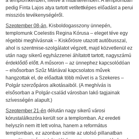
a templomkertben, illetve a hittanteremben. A templomban
pedig Finta Lajos atya tartott vetítettképes előadást a perui
missziós tevékenységéről.
Szeptember 08-án
, Kisboldogasszony ünnepén,
templomunk Coelestis Regina Kórusa – eleget téve egy
régebbi meghívásnak – Kiskőrösre utazott autóbusszal,
ahol is szentmise-szolgálatot végzett, majd közvetlenül ez
után nagy sikerű egyházzenei áhítatott tartott, nagyszámú
érdeklődő előtt. A műsoron – az ünnephez kapcsolódóan
– elsősorban Szűz Máriával kapcsolatos művek
hangzottak el, de előadtak több művet is a Szekeres –
Polgár szerzőpáros alkotásaiból. (A meghívás is
elsősorban a Polgár-család városban lakó tagjainak
szívességén alapult.)
Szeptember 21-én
délután nagy sikerű városi
kórustalálkozóra került sor a templomban. Az eredeti
helyszín nem itt lett volna, hanem a református
templomban, ez azonban szinte az utolsó pillanatban