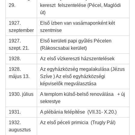
29.
kereszt felszentelése (Pécel, Maglódi
út)
1927.
Első ízben van vasárnaponként két
szeptember
szentmise
1927.
Első kerületi papi gyűlés Pécelen
szept. 21.
(Rákoscsabai kerület)
1928.
Az első vízkereszti házszentelések
1928.
Az egyházközség megalakulása (Jézus
május 13.
Szíve ) Az első egyházközségi
képviselők megválasztása
1930. július
A templom külső-belső renoválása + új
sekrestye
1931.
A plébánia felépítése (VII.31- X.20.)
1932.
Az első péceli primicia (Trugly Pál)
augusztus