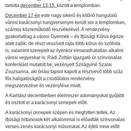
tartotta
december 13-15.
között a templomban.
December 17-én
este nagy sikerű és kitűnő hangulatú
városi karácsonyi hangversenyre került sor a templomban,
számos közreműködő részvételével. A rendezvény
gyakorlatilag a városi Gyermek – és Ifjúsági Kórus égisze
alatt zajlik, de részt vesz/vett rajta több kórus és szólista
is, valamint szerepelt az ilyenkor elmaradhatatlan alkalmi
városi vegyeskar is. Rádi Zoltán igazgató úr színvonalas
konferálást mutatott be, vezényelt Szilágyiné Szalai
Zsuzsanna, aki óriási tapsot kapott a résztvevő több száz
fős hallgatóságtól a csodálatos rendezvény
megszervezése és vezénylése miatt.
A Karitász decemberben élelmiszer adományokat gyűjtött
és osztott el a karácsonyi ünnepek előtt.
A karácsonyi ünnepek szépen és meghitten teltek. Az
ifjúsági hittanosok két alkalommal is előadták színvonalas
verses-zenés karácsonyi műsorukat. Az éjféli mise előtt