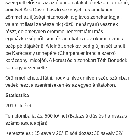
szerepelt először az az újonnan alakult énekkari formáció,
amelyet Ács Dávid László vezényelt, és amelyben
zömmel az ifjúsági hittanosok, a gitáros zenekar tagjai,
valamint fiatal zenészeink (közül néhányan) vesznek
részt, de amelyben örömmel lehetett látni más
egyházközségből ismerős arcokat is ( az ökumenizmus
szép példájaként). A felnőtt énekkar pedig új misét tanult
be Karácsony ünnepére (Charpentier francia szerző
karácsonyi miséjét). A kórust és a zenekart Tóth Benedek
karnagy vezényelte.
Örömmel lehetett látni, hogy a hívek milyen szép számban
vettek részt a szentmiséken és az egyéb áhítatokon.
Statisztika
2013 Hitélet:
Templomba járás: 500 fő/ hét (Balázs áldás és hamvazás
számolása alapján)
Keresztelés : 15 /tavaly 20/ Elsőáldozás: 38 /tavaly 32/