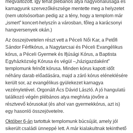
megváltozott. Így tehát plébános atya nagyvonalúsága és
karnagyunk szervezőkészsége mentette meg a helyzetet
(nem utolsósorban pedig az a tény, hogy a templom már
„ismert” koncert-helyszín a városban, főleg a karácsonyi
hangversenyek okán.)
Az összejövetelen részt vett a Péceli Női Kar, a Petőfi
Sándor Férfikórus, a Nagytarcsai és Péceli Evangélikus
kórus, a Péceli Gyermek és Ifjúsági Kórus, a Baptista
Egyházközség Kórusa és végül –„házigazdaként”
templomunk felnőtt kórusa. Minden kórus kapott időt
néhány darab előadására, majd a záró kórus eléneklésére
került sor, az evangélikus gyülekezet karnagya
vezényletével. Orgonált Ács Dávid László. A jó hangulatú
találkozó végén plébános atya meghívta jövőre a
résztvevő kórusokat (és ahol van gyermekkórus, azt is)
egy hasonló összejövetelre.
Október 6-án
tartottuk templomunk búcsúját, amely jól
sikerült családi ünneppé lett. A már kialakultnak tekinthető