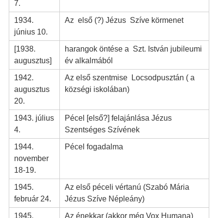
7.
1934.
Az első (?) Jézus Szíve körmenet
június 10.
[1938.
harangok öntése a Szt. István jubileumi
augusztus]
év alkalmából
1942.
Az első szentmise Locsodpusztán ( a
augusztus
községi iskolában)
20.
1943. július
Pécel [első?] felajánlása Jézus
4.
Szentséges Szívének
1944.
Pécel fogadalma
november
18-19.
1945.
Az első péceli vértanú (Szabó Mária
február 24.
Jézus Szíve Népleány)
1945.
Az énekkar (akkor még Vox Humana)