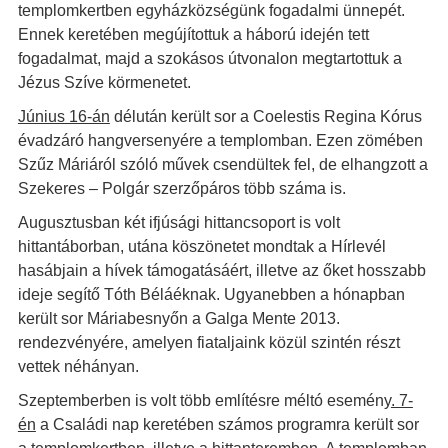
templomkertben egyházközségünk fogadalmi ünnepét.
Ennek keretében megújítottuk a háború idején tett
fogadalmat, majd a szokásos útvonalon megtartottuk a
Jézus Szíve körmenetet.
Június 16-án
délután került sor a Coelestis Regina Kórus
évadzáró hangversenyére a templomban. Ezen zömében
Szűz Máriáról szóló művek csendültek fel, de elhangzott a
Szekeres – Polgár szerzőpáros több száma is.
Augusztusban két ifjúsági hittancsoport is volt
hittantáborban, utána köszönetet mondtak a Hírlevél
hasábjain a hívek támogatásáért, illetve az őket hosszabb
ideje segítő Tóth Béláéknak. Ugyanebben a hónapban
került sor Máriabesnyőn a Galga Mente 2013.
rendezvényére, amelyen fiataljaink közül szintén részt
vettek néhányan.
Szeptemberben is volt több említésre méltó esemény
. 7-
én
a Családi nap keretében számos programra került sor