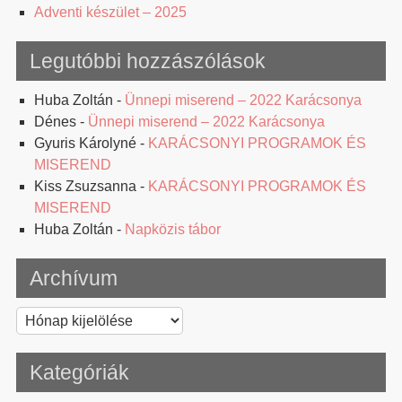
Adventi készület – 2025
Legutóbbi hozzászólások
Huba Zoltán
-
Ünnepi miserend – 2022 Karácsonya
Dénes
-
Ünnepi miserend – 2022 Karácsonya
Gyuris Károlyné
-
KARÁCSONYI PROGRAMOK ÉS
MISEREND
Kiss Zsuzsanna
-
KARÁCSONYI PROGRAMOK ÉS
MISEREND
Huba Zoltán
-
Napközis tábor
Archívum
Archívum
Kategóriák