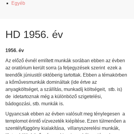
Egyéb
HD 1956. év
1956. év
Az előző évnél említett munkák sorában ebben az évben
az oratórium került sorra (a feljegyzések szerint ezek a
teendők júniustól októberig tartottak. Ebben a témakörben
a kőművesmunkák domináltak (ide értve az
anyagköltséget, a szállítás, munkadíj költségeit, stb. is)
de idetartoznak még a különböző szigetelési,
bádogozási, stb. munkák is.
Ugyancsak ebben az évben valósult meg ténylegesen a
templomot érintő vízvezeték kiépítése. Ezen túlmenően a
szentélyfüggöny kialakítása, villanyszerelési munkák,