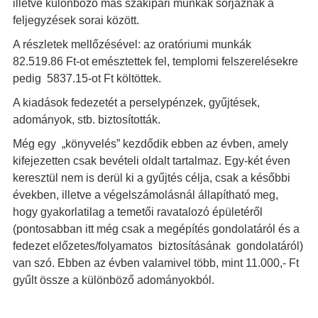
illetve különböző más szakipari munkák sorjáznak a
feljegyzések sorai között.
A részletek mellőzésével: az oratóriumi munkák
82.519.86 Ft-ot emésztettek fel, templomi felszerelésekre
pedig 5837.15-ot Ft költöttek.
A kiadások fedezetét a perselypénzek, gyűjtések,
adományok, stb. biztosították.
Még egy „könyvelés” kezdődik ebben az évben, amely
kifejezetten csak bevételi oldalt tartalmaz. Egy-két éven
keresztül nem is derül ki a gyűjtés célja, csak a későbbi
években, illetve a végelszámolásnál állapítható meg,
hogy gyakorlatilag a temetői ravatalozó épületéről
(pontosabban itt még csak a megépítés gondolatáról és a
fedezet előzetes/folyamatos biztosításának gondolatáról)
van szó. Ebben az évben valamivel több, mint 11.000,- Ft
gyűlt össze a különböző adományokból.