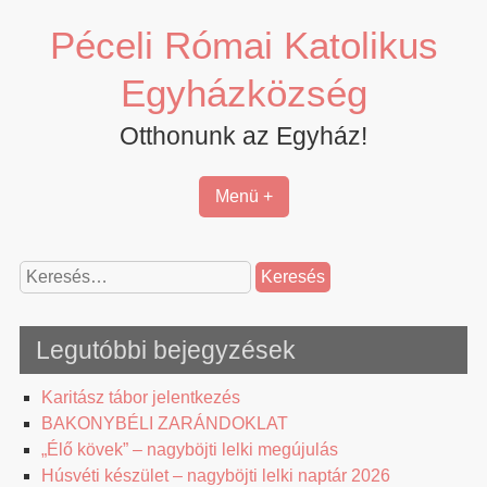
Skip
Péceli Római Katolikus
to
content
Egyházközség
Otthonunk az Egyház!
Menü +
Keresés:
Legutóbbi bejegyzések
Karitász tábor jelentkezés
BAKONYBÉLI ZARÁNDOKLAT
„Élő kövek” – nagyböjti lelki megújulás
Húsvéti készület – nagyböjti lelki naptár 2026