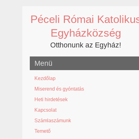
Skip
to
Péceli Római Katoliku
content
Egyházközség
Otthonunk az Egyház!
Menü
Kezdőlap
Miserend és gyóntatás
Heti hirdetések
Kapcsolat
Számlaszámunk
Temető