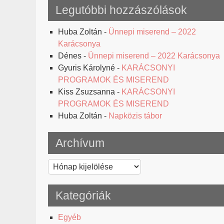
Legutóbbi hozzászólások
Huba Zoltán
-
Ünnepi miserend – 2022
Karácsonya
Dénes
-
Ünnepi miserend – 2022 Karácsonya
Gyuris Károlyné
-
KARÁCSONYI
PROGRAMOK ÉS MISEREND
Kiss Zsuzsanna
-
KARÁCSONYI
PROGRAMOK ÉS MISEREND
Huba Zoltán
-
Napközis tábor
Archívum
Archívum
Kategóriák
Egyéb