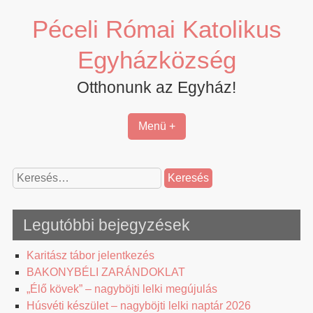
Skip
Péceli Római Katolikus
to
content
Egyházközség
Otthonunk az Egyház!
Menü +
Keresés:
Legutóbbi bejegyzések
Karitász tábor jelentkezés
BAKONYBÉLI ZARÁNDOKLAT
„Élő kövek” – nagyböjti lelki megújulás
Húsvéti készület – nagyböjti lelki naptár 2026