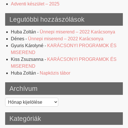
Adventi készület – 2025
Legutóbbi hozzászólások
Huba Zoltán
-
Ünnepi miserend – 2022 Karácsonya
Dénes
-
Ünnepi miserend – 2022 Karácsonya
Gyuris Károlyné
-
KARÁCSONYI PROGRAMOK ÉS
MISEREND
Kiss Zsuzsanna
-
KARÁCSONYI PROGRAMOK ÉS
MISEREND
Huba Zoltán
-
Napközis tábor
Archívum
Archívum
Kategóriák