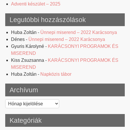
Adventi készület – 2025
Legutóbbi hozzászólások
Huba Zoltán
-
Ünnepi miserend – 2022 Karácsonya
Dénes
-
Ünnepi miserend – 2022 Karácsonya
Gyuris Károlyné
-
KARÁCSONYI PROGRAMOK ÉS
MISEREND
Kiss Zsuzsanna
-
KARÁCSONYI PROGRAMOK ÉS
MISEREND
Huba Zoltán
-
Napközis tábor
Archívum
Archívum
Kategóriák