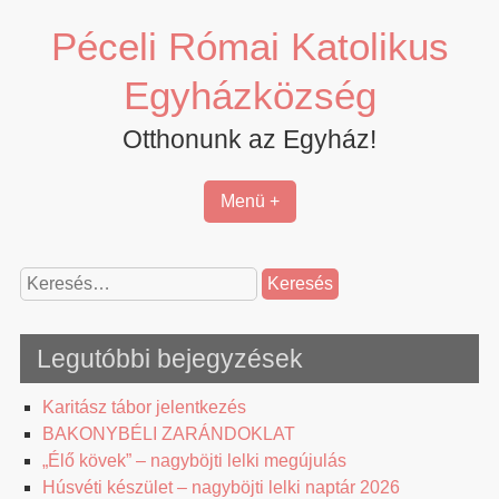
Skip
Péceli Római Katolikus
to
content
Egyházközség
Otthonunk az Egyház!
Menü +
Keresés:
Legutóbbi bejegyzések
Karitász tábor jelentkezés
BAKONYBÉLI ZARÁNDOKLAT
„Élő kövek” – nagyböjti lelki megújulás
Húsvéti készület – nagyböjti lelki naptár 2026