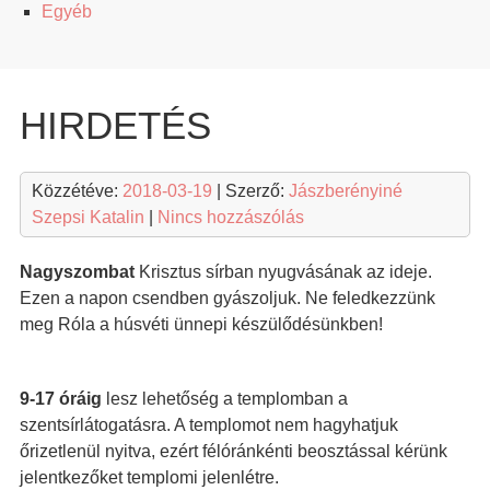
Egyéb
HIRDETÉS
Közzétéve:
2018-03-19
| Szerző:
Jászberényiné
Szepsi Katalin
|
Nincs hozzászólás
Nagyszombat
Krisztus sírban nyugvásának az ideje.
Ezen a napon csendben gyászoljuk. Ne feledkezzünk
meg Róla a húsvéti ünnepi készülődésünkben!
9-17 óráig
lesz lehetőség a templomban a
szentsírlátogatásra. A templomot nem hagyhatjuk
őrizetlenül nyitva, ezért félóránkénti beosztással kérünk
jelentkezőket templomi jelenlétre.