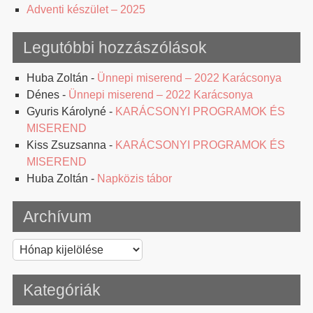
Adventi készület – 2025
Legutóbbi hozzászólások
Huba Zoltán
-
Ünnepi miserend – 2022 Karácsonya
Dénes
-
Ünnepi miserend – 2022 Karácsonya
Gyuris Károlyné
-
KARÁCSONYI PROGRAMOK ÉS
MISEREND
Kiss Zsuzsanna
-
KARÁCSONYI PROGRAMOK ÉS
MISEREND
Huba Zoltán
-
Napközis tábor
Archívum
Archívum
Kategóriák