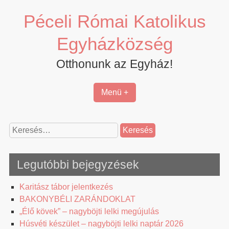
Skip
Péceli Római Katolikus
to
content
Egyházközség
Otthonunk az Egyház!
Menü +
Keresés:
Legutóbbi bejegyzések
Karitász tábor jelentkezés
BAKONYBÉLI ZARÁNDOKLAT
„Élő kövek” – nagyböjti lelki megújulás
Húsvéti készület – nagyböjti lelki naptár 2026