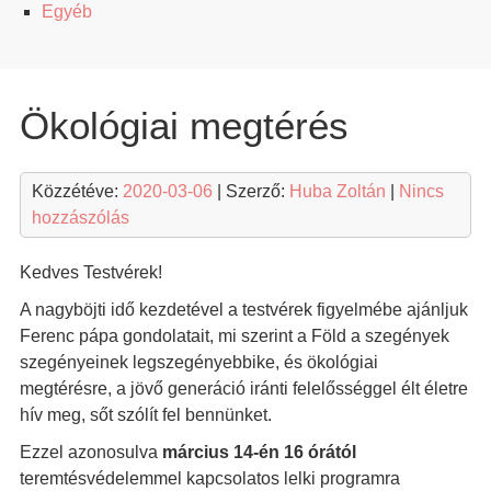
Egyéb
Ökológiai megtérés
Közzétéve:
2020-03-06
| Szerző:
Huba Zoltán
|
Nincs
hozzászólás
Kedves Testvérek!
A nagyböjti idő kezdetével a testvérek figyelmébe ajánljuk
Ferenc pápa gondolatait, mi szerint a Föld a szegények
szegényeinek legszegényebbike, és ökológiai
megtérésre, a jövő generáció iránti felelősséggel élt életre
hív meg, sőt szólít fel bennünket.
Ezzel azonosulva
március 14-én 16 órától
teremtésvédelemmel kapcsolatos lelki programra