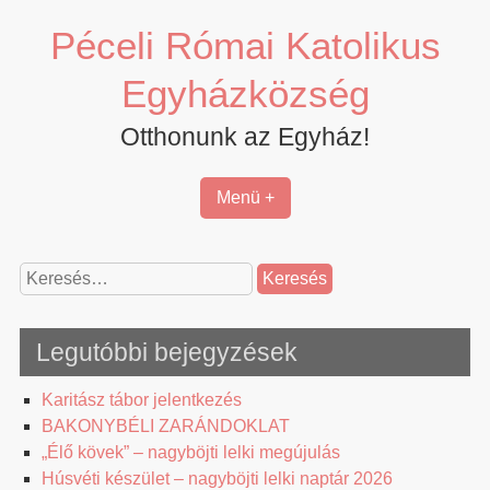
Skip
Péceli Római Katolikus
to
content
Egyházközség
Otthonunk az Egyház!
Menü +
Keresés:
Legutóbbi bejegyzések
Karitász tábor jelentkezés
BAKONYBÉLI ZARÁNDOKLAT
„Élő kövek” – nagyböjti lelki megújulás
Húsvéti készület – nagyböjti lelki naptár 2026