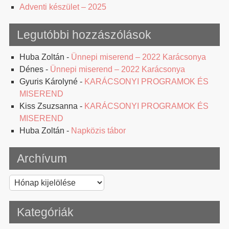
Adventi készület – 2025
Legutóbbi hozzászólások
Huba Zoltán
-
Ünnepi miserend – 2022 Karácsonya
Dénes
-
Ünnepi miserend – 2022 Karácsonya
Gyuris Károlyné
-
KARÁCSONYI PROGRAMOK ÉS
MISEREND
Kiss Zsuzsanna
-
KARÁCSONYI PROGRAMOK ÉS
MISEREND
Huba Zoltán
-
Napközis tábor
Archívum
Archívum
Kategóriák