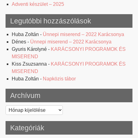
Adventi készület – 2025
Legutóbbi hozzászólások
Huba Zoltán
-
Ünnepi miserend – 2022 Karácsonya
Dénes
-
Ünnepi miserend – 2022 Karácsonya
Gyuris Károlyné
-
KARÁCSONYI PROGRAMOK ÉS
MISEREND
Kiss Zsuzsanna
-
KARÁCSONYI PROGRAMOK ÉS
MISEREND
Huba Zoltán
-
Napközis tábor
Archívum
Archívum
Kategóriák