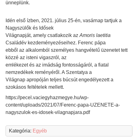
ünneplünk.
Idén első ízben, 2021. július 25-én, vasárnap tartjuk a
Nagyszülők és Idősek
Világnapját, amely csatlakozik az
Amoris laetitia
Családév kezdeményezéseihez. Ferenc pápa
ebből az alkalomból személyes hangvételű üzenetet tett
közzé az isteni vigaszról, az
emlékezet és az imádság fontosságáról, a fiatal
nemzedékek reményéről. A Szentatya a
Világnap apropóján teljes búcsút engedélyezett a
szokásos feltételek mellett.
https://pecel.vaciegyhazmegye.hu/wp-
content/uploads/2021/07/Ferenc-papa-UZENETE-a-
nagyszulok-es-idosek-vilagnapjara.pdf
Kategória:
Egyéb