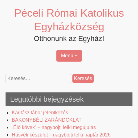
Skip
Péceli Római Katolikus
to
content
Egyházközség
Otthonunk az Egyház!
Menü +
Keresés:
Legutóbbi bejegyzések
Karitász tábor jelentkezés
BAKONYBÉLI ZARÁNDOKLAT
„Élő kövek” – nagyböjti lelki megújulás
Húsvéti készület – nagyböjti lelki naptár 2026