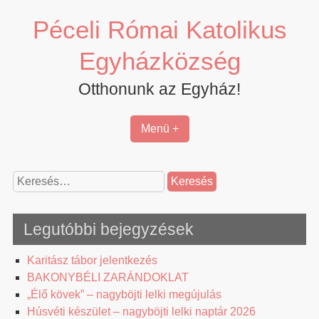
Skip
Péceli Római Katolikus
to
content
Egyházközség
Otthonunk az Egyház!
Menü +
Keresés:
Legutóbbi bejegyzések
Karitász tábor jelentkezés
BAKONYBÉLI ZARÁNDOKLAT
„Élő kövek” – nagyböjti lelki megújulás
Húsvéti készület – nagyböjti lelki naptár 2026