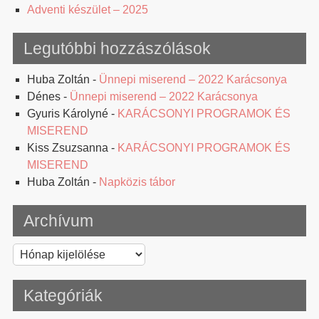
Adventi készület – 2025
Legutóbbi hozzászólások
Huba Zoltán
-
Ünnepi miserend – 2022 Karácsonya
Dénes
-
Ünnepi miserend – 2022 Karácsonya
Gyuris Károlyné
-
KARÁCSONYI PROGRAMOK ÉS
MISEREND
Kiss Zsuzsanna
-
KARÁCSONYI PROGRAMOK ÉS
MISEREND
Huba Zoltán
-
Napközis tábor
Archívum
Archívum
Kategóriák