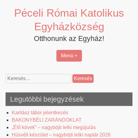
Skip
Péceli Római Katolikus
to
content
Egyházközség
Otthonunk az Egyház!
Menü +
Keresés:
Legutóbbi bejegyzések
Karitász tábor jelentkezés
BAKONYBÉLI ZARÁNDOKLAT
„Élő kövek” – nagyböjti lelki megújulás
Húsvéti készület – nagyböjti lelki naptár 2026