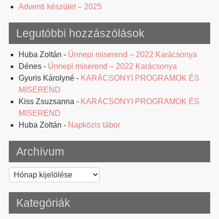
Adventi készület – 2025
Legutóbbi hozzászólások
Huba Zoltán
-
Ünnepi miserend – 2022 Karácsonya
Dénes
-
Ünnepi miserend – 2022 Karácsonya
Gyuris Károlyné
-
KARÁCSONYI PROGRAMOK ÉS
MISEREND
Kiss Zsuzsanna
-
KARÁCSONYI PROGRAMOK ÉS
MISEREND
Huba Zoltán
-
Napközis tábor
Archívum
Archívum
Kategóriák