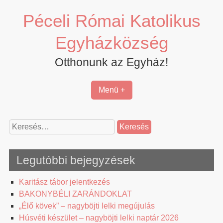
Skip
Péceli Római Katolikus
to
content
Egyházközség
Otthonunk az Egyház!
Menü +
Keresés:
Legutóbbi bejegyzések
Karitász tábor jelentkezés
BAKONYBÉLI ZARÁNDOKLAT
„Élő kövek” – nagyböjti lelki megújulás
Húsvéti készület – nagyböjti lelki naptár 2026