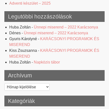
Adventi készület – 2025
Legutóbbi hozzászólások
Huba Zoltán
-
Ünnepi miserend – 2022 Karácsonya
Dénes
-
Ünnepi miserend – 2022 Karácsonya
Gyuris Károlyné
-
KARÁCSONYI PROGRAMOK ÉS
MISEREND
Kiss Zsuzsanna
-
KARÁCSONYI PROGRAMOK ÉS
MISEREND
Huba Zoltán
-
Napközis tábor
Archívum
Archívum
Kategóriák