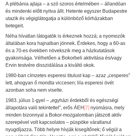
A plébánia ajtaja – a szó szoros értelmében – állandóan
és mindenki előtt nyitva állt. Hetente egyszer Budapestre
utazik és végiglátogatja a különböző kórházakban
betegeit.
Néha hívatlan látogatók is érkeznek hozzá; a nyomozók
általában kora hajnalban jönnek. Érdekes, hogy a 60-as
és a 70-es években növekszik meg a házkutatások
gyakorisága. Vélhetően a Bokorbeli aktivitása és/vagy
Ervin testvére disszidálása a kiváltó okok.
1980-ban címzetes esperesi titulust kap – azaz „cesperes”
lett, ahogyan ő mondta viccesen; lila esperesi övét
azonban soha nem viselte.
1983. július 1-gyel – „egyházi érdekből és egészségi
állapotára való tekintettel”, erős ÁEH
[7]
nyomásra, mely
minden bizonnyal a Bokor-mozgalomban játszott aktív
szerepével volt kapcsolatos – püspöke váratlanul
nyugdíjazza. Több helyre hívják kisegítőnek; ő végül a