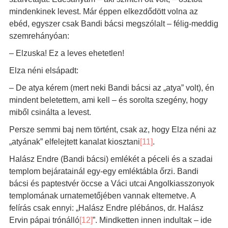
mindenkinek levest. Már éppen elkezdődött volna az
ebéd, egyszer csak Bandi bácsi megszólalt – félig-meddig
szemrehányóan:
– Elzuska! Ez a leves ehetetlen!
Elza néni elsápadt:
– De atya kérem (mert neki Bandi bácsi az „atya” volt), én
mindent beletettem, ami kell – és sorolta szegény, hogy
miből csinálta a levest.
Persze semmi baj nem történt, csak az, hogy Elza néni az
„atyának” elfelejtett kanalat kiosztani
[11]
.
Halász Endre (Bandi bácsi) emlékét a péceli és a szadai
templom bejáratainál egy-egy emléktábla őrzi. Bandi
bácsi és paptestvér öccse a Váci utcai Angolkiasszonyok
templomának urnatemetőjében vannak eltemetve. A
felírás csak ennyi: „Halász Endre plébános, dr. Halász
Ervin pápai trónálló
[12]
”. Mindketten innen indultak – ide