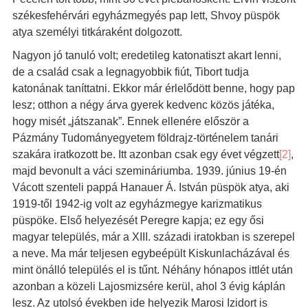
székesfehérvári egyházmegyés pap lett, Shvoy püspök
atya személyi titkáraként dolgozott.
Nagyon jó tanuló volt; eredetileg katonatiszt akart lenni,
de a család csak a legnagyobbik fiút, Tibort tudja
katonának taníttatni. Ekkor már érlelődött benne, hogy pap
lesz; otthon a négy árva gyerek kedvenc közös játéka,
hogy misét „játszanak”. Ennek ellenére először a
Pázmány Tudományegyetem földrajz-történelem tanári
szakára iratkozott be. Itt azonban csak egy évet végzett
[2]
,
majd bevonult a váci szemináriumba. 1939. június 19-én
Vácott szenteli pappá Hanauer Á. István püspök atya, aki
1919-től 1942-ig volt az egyházmegye karizmatikus
püspöke. Első helyezését Peregre kapja; ez egy ősi
magyar település, már a XIII. századi iratokban is szerepel
a neve. Ma már teljesen egybeépült Kiskunlacházával és
mint önálló település el is tűnt. Néhány hónapos ittlét után
azonban a közeli Lajosmizsére kerül, ahol 3 évig káplán
lesz. Az utolsó években ide helyezik Marosi Izidort is