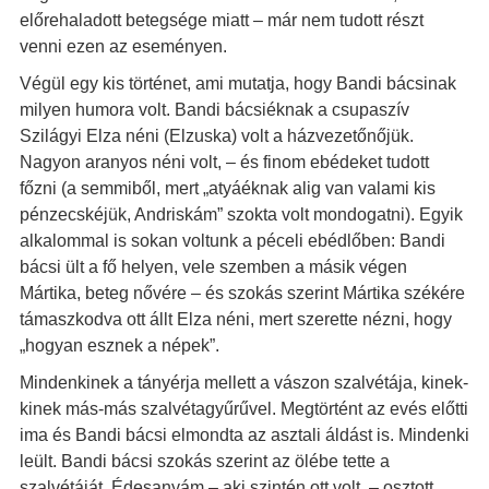
előrehaladott betegsége miatt – már nem tudott részt
venni ezen az eseményen.
Végül egy kis történet, ami mutatja, hogy Bandi bácsinak
milyen humora volt. Bandi bácsiéknak a csupaszív
Szilágyi Elza néni (Elzuska) volt a házvezetőnőjük.
Nagyon aranyos néni volt, – és finom ebédeket tudott
főzni (a semmiből, mert „atyáéknak alig van valami kis
pénzecskéjük, Andriskám” szokta volt mondogatni). Egyik
alkalommal is sokan voltunk a péceli ebédlőben: Bandi
bácsi ült a fő helyen, vele szemben a másik végen
Mártika, beteg nővére – és szokás szerint Mártika székére
támaszkodva ott állt Elza néni, mert szerette nézni, hogy
„hogyan esznek a népek”.
Mindenkinek a tányérja mellett a vászon szalvétája, kinek-
kinek más-más szalvétagyűrűvel. Megtörtént az evés előtti
ima és Bandi bácsi elmondta az asztali áldást is. Mindenki
leült. Bandi bácsi szokás szerint az ölébe tette a
szalvétáját. Édesanyám – aki szintén ott volt, – osztott