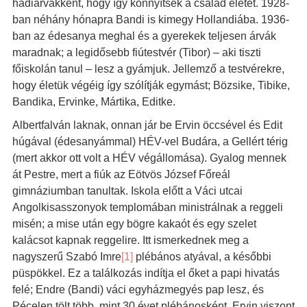
hadiárvákként, hogy így könnyítsék a család életét. 1928-
ban néhány hónapra Bandi is kimegy Hollandiába. 1936-
ban az édesanya meghal és a gyerekek teljesen árvák
maradnak; a legidősebb fiútestvér (Tibor) – aki tiszti
főiskolán tanul – lesz a gyámjuk. Jellemző a testvérekre,
hogy életük végéig így szólítják egymást; Bözsike, Tibike,
Bandika, Ervinke, Mártika, Editke.
Albertfalván laknak, onnan jár be Ervin öccsével és Edit
húgával (édesanyámmal) HÉV-vel Budára, a Gellért térig
(mert akkor ott volt a HÉV végállomása). Gyalog mennek
át Pestre, mert a fiúk az Eötvös József Főreál
gimnáziumban tanultak. Iskola előtt a Váci utcai
Angolkisasszonyok templomában ministrálnak a reggeli
misén; a mise után egy bögre kakaót és egy szelet
kalácsot kapnak reggelire. Itt ismerkednek meg a
nagyszerű Szabó Imre
[1]
plébános atyával, a későbbi
püspökkel. Ez a találkozás indítja el őket a papi hivatás
felé; Endre (Bandi) váci egyházmegyés pap lesz, és
Pécelen tölt több, mint 30 évet plébánosként. Ervin viszont