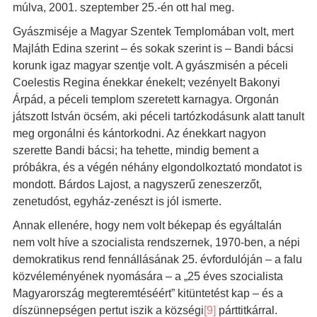
múlva, 2001. szeptember 25.-én ott hal meg.
Gyászmiséje a Magyar Szentek Templomában volt, mert
Majláth Edina szerint – és sokak szerint is – Bandi bácsi
korunk igaz magyar szentje volt. A gyászmisén a péceli
Coelestis Regina énekkar énekelt; vezényelt Bakonyi
Árpád, a péceli templom szeretett karnagya. Orgonán
játszott István öcsém, aki péceli tartózkodásunk alatt tanult
meg orgonálni és kántorkodni. Az énekkart nagyon
szerette Bandi bácsi; ha tehette, mindig bement a
próbákra, és a végén néhány elgondolkoztató mondatot is
mondott. Bárdos Lajost, a nagyszerű zeneszerzőt,
zenetudóst, egyház-zenészt is jól ismerte.
Annak ellenére, hogy nem volt békepap és egyáltalán
nem volt híve a szocialista rendszernek, 1970-ben, a népi
demokratikus rend fennállásának 25. évfordulóján – a falu
közvéleményének nyomására – a „25 éves szocialista
Magyarország megteremtéséért” kitüntetést kap – és a
díszünnepségen pertut iszik a községi
[9]
párttitkárral.