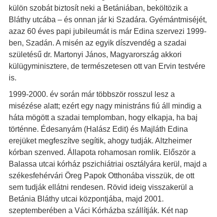
külön szobát biztosít neki a Betániában, beköltözik a
Bláthy utcába – és onnan jár ki Szadára. Gyémántmiséjét,
azaz 60 éves papi jubileumát is már Edina szervezi 1999-
ben, Szadán. A misén az egyik díszvendég a szadai
születésű dr. Martonyi János, Magyarország akkori
külügyminisztere, de természetesen ott van Ervin testvére
is.
1999-2000. év során már többször rosszul lesz a
misézése alatt; ezért egy nagy ministráns fiú áll mindig a
háta mögött a szadai templomban, hogy elkapja, ha baj
történne. Édesanyám (Halász Edit) és Majláth Edina
erejüket megfeszítve segítik, ahogy tudják. Altzheimer
kórban szenved. Állapota rohamosan romlik. Először a
Balassa utcai kórház pszichiátriai osztályára kerül, majd a
székesfehérvári Öreg Papok Otthonába visszük, de ott
sem tudják ellátni rendesen. Rövid ideig visszakerül a
Betánia Bláthy utcai központjába, majd 2001.
szeptemberében a Váci Kórházba szállítják. Két nap