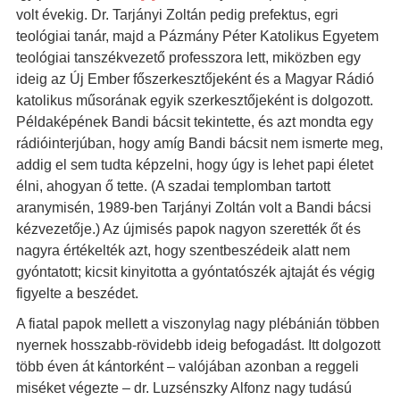
volt évekig. Dr. Tarjányi Zoltán pedig prefektus, egri
teológiai tanár, majd a Pázmány Péter Katolikus Egyetem
teológiai tanszékvezető professzora lett, miközben egy
ideig az Új Ember főszerkesztőjeként és a Magyar Rádió
katolikus műsorának egyik szerkesztőjeként is dolgozott.
Példaképének Bandi bácsit tekintette, és azt mondta egy
rádióinterjúban, hogy amíg Bandi bácsit nem ismerte meg,
addig el sem tudta képzelni, hogy úgy is lehet papi életet
élni, ahogyan ő tette. (A szadai templomban tartott
aranymisén, 1989-ben Tarjányi Zoltán volt a Bandi bácsi
kézvezetője.) Az újmisés papok nagyon szerették őt és
nagyra értékelték azt, hogy szentbeszédeik alatt nem
gyóntatott; kicsit kinyitotta a gyóntatószék ajtaját és végig
figyelte a beszédet.
A fiatal papok mellett a viszonylag nagy plébánián többen
nyernek hosszabb-rövidebb ideig befogadást. Itt dolgozott
több éven át kántorként – valójában azonban a reggeli
miséket végezte – dr. Luzsénszky Alfonz nagy tudású