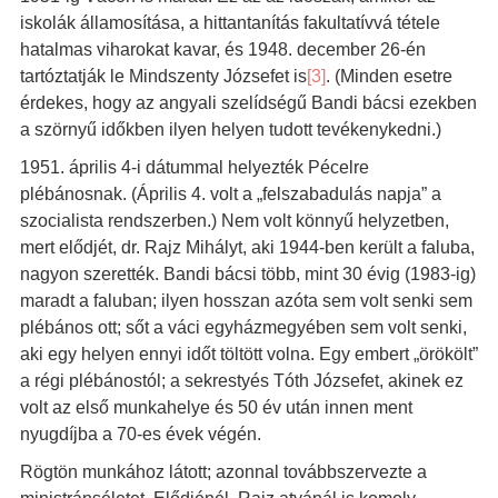
iskolák államosítása, a hittantanítás fakultatívvá tétele
hatalmas viharokat kavar, és 1948. december 26-én
tartóztatják le Mindszenty Józsefet is
[3]
. (Minden esetre
érdekes, hogy az angyali szelídségű Bandi bácsi ezekben
a szörnyű időkben ilyen helyen tudott tevékenykedni.)
1951. április 4-i dátummal helyezték Pécelre
plébánosnak. (Április 4. volt a „felszabadulás napja” a
szocialista rendszerben.) Nem volt könnyű helyzetben,
mert elődjét, dr. Rajz Mihályt, aki 1944-ben került a faluba,
nagyon szerették. Bandi bácsi több, mint 30 évig (1983-ig)
maradt a faluban; ilyen hosszan azóta sem volt senki sem
plébános ott; sőt a váci egyházmegyében sem volt senki,
aki egy helyen ennyi időt töltött volna. Egy embert „örökölt”
a régi plébánostól; a sekrestyés Tóth Józsefet, akinek ez
volt az első munkahelye és 50 év után innen ment
nyugdíjba a 70-es évek végén.
Rögtön munkához látott; azonnal továbbszervezte a