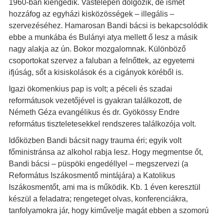
1960-ban kiengedik. Vastelepen dolgozik, de ismét
hozzáfog az egyházi kisközösségek – illegális –
szervezéséhez. Hamarosan Bandi bácsi is bekapcsolódik
ebbe a munkába és Bulányi atya mellett ő lesz a másik
nagy alakja az ún. Bokor mozgalomnak. Különböző
csoportokat szervez a faluban a felnőttek, az egyetemi
ifjúság, sőt a kisiskolások és a cigányok köréből is.
Igazi ökomenkius pap is volt; a péceli és szadai
reformátusok vezetőjével is gyakran találkozott, de
Németh Géza evangélikus és dr. Gyökössy Endre
református tiszteletesekkel rendszeres találkozója volt.
Időközben Bandi bácsit nagy trauma éri; egyik volt
főministránsa az alkohol rabja lesz. Hogy megmentse őt,
Bandi bácsi – püspöki engedéllyel – megszervezi (a
Református Iszákosmentő mintájára) a Katolikus
Iszákosmentőt, ami ma is működik. Kb. 1 éven keresztül
készül a feladatra; rengeteget olvas, konferenciákra,
tanfolyamokra jár, hogy kiművelje magát ebben a szomorú