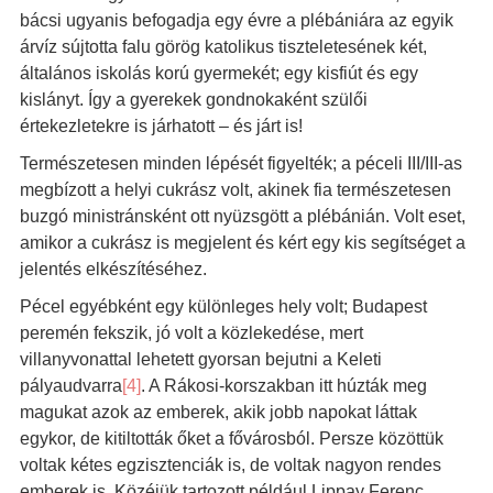
bácsi ugyanis befogadja egy évre a plébániára az egyik
árvíz sújtotta falu görög katolikus tiszteletesének két,
általános iskolás korú gyermekét; egy kisfiút és egy
kislányt. Így a gyerekek gondnokaként szülői
értekezletekre is járhatott – és járt is!
Természetesen minden lépését figyelték; a péceli III/III-as
megbízott a helyi cukrász volt, akinek fia természetesen
buzgó ministránsként ott nyüzsgött a plébánián. Volt eset,
amikor a cukrász is megjelent és kért egy kis segítséget a
jelentés elkészítéséhez.
Pécel egyébként egy különleges hely volt; Budapest
peremén fekszik, jó volt a közlekedése, mert
villanyvonattal lehetett gyorsan bejutni a Keleti
pályaudvarra
[4]
. A Rákosi-korszakban itt húzták meg
magukat azok az emberek, akik jobb napokat láttak
egykor, de kitiltották őket a fővárosból. Persze közöttük
voltak kétes egzisztenciák is, de voltak nagyon rendes
emberek is. Közéjük tartozott például Lippay Ferenc