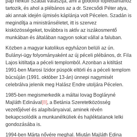
pap nélküli Szadát választja, ami a gödöllői főplébániához
tartozik, és ahol a plébános az a dr. Szecsődi Péter atya,
aki annak idején újmisés káplánja volt Pécelen. Szadán is
megindítja a ministránséletet, itt is szervez
kisközösségeket, továbbra is aktív az iszákosmentő
munkában és általában nagyon sokat vállal a faluban.
Közben a magyar katolikus egyházon belüli az ún.
Bulányi-ügy folyományaként az új péceli plébános, dr. Fila
Lajos kitiltatja a péceli templomból. Azonban a kitiltást
1991-ben Marosi Izidor püspök eltörli és a péceli templom
búcsúján (1991. október 13-án) ünnepi nagymisét
celebrálva jelenik meg Halász Endre utoljára Pécelen.
1985-ben megismerkedik a máltai lovag Bogláryné
Majláth Edinával
[8]
, a Betánia Szeretetközösség
vezetőjével és alapítványaival, aminek révén
bekapcsolódik a munkanélküliek és hajléktalanok lelki
gondozásába is.
1994-ben Márta nővére meghal. Miután Majláth Edina