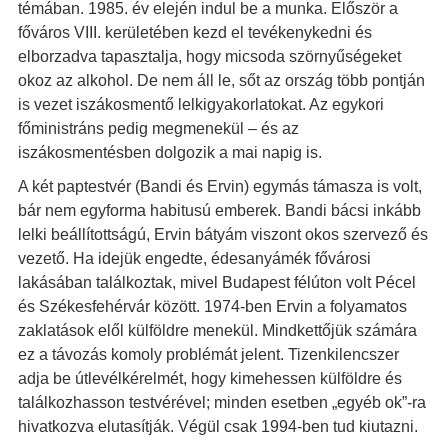
témában. 1985. év elején indul be a munka. Először a
főváros VIII. kerületében kezd el tevékenykedni és
elborzadva tapasztalja, hogy micsoda szörnyűségeket
okoz az alkohol. De nem áll le, sőt az ország több pontján
is vezet iszákosmentő lelkigyakorlatokat. Az egykori
főministráns pedig megmenekül – és az
iszákosmentésben dolgozik a mai napig is.
A két paptestvér (Bandi és Ervin) egymás támasza is volt,
bár nem egyforma habitusú emberek. Bandi bácsi inkább
lelki beállítottságú, Ervin bátyám viszont okos szervező és
vezető. Ha idejük engedte, édesanyámék fővárosi
lakásában találkoztak, mivel Budapest félúton volt Pécel
és Székesfehérvár között. 1974-ben Ervin a folyamatos
zaklatások elől külföldre menekül. Mindkettőjük számára
ez a távozás komoly problémát jelent. Tizenkilencszer
adja be útlevélkérelmét, hogy kimehessen külföldre és
találkozhasson testvérével; minden esetben „egyéb ok”-ra
hivatkozva elutasítják. Végül csak 1994-ben tud kiutazni.