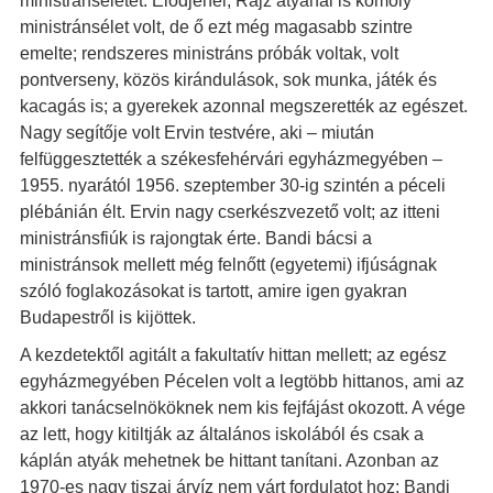
ministránséletet. Elődjénél, Rajz atyánál is komoly
ministránsélet volt, de ő ezt még magasabb szintre
emelte; rendszeres ministráns próbák voltak, volt
pontverseny, közös kirándulások, sok munka, játék és
kacagás is; a gyerekek azonnal megszerették az egészet.
Nagy segítője volt Ervin testvére, aki – miután
felfüggesztették a székesfehérvári egyházmegyében –
1955. nyarától 1956. szeptember 30-ig szintén a péceli
plébánián élt. Ervin nagy cserkészvezető volt; az itteni
ministránsfiúk is rajongtak érte. Bandi bácsi a
ministránsok mellett még felnőtt (egyetemi) ifjúságnak
szóló foglakozásokat is tartott, amire igen gyakran
Budapestről is kijöttek.
A kezdetektől agitált a fakultatív hittan mellett; az egész
egyházmegyében Pécelen volt a legtöbb hittanos, ami az
akkori tanácselnököknek nem kis fejfájást okozott. A vége
az lett, hogy kitiltják az általános iskolából és csak a
káplán atyák mehetnek be hittant tanítani. Azonban az
1970-es nagy tiszai árvíz nem várt fordulatot hoz; Bandi