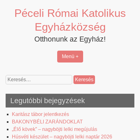
Skip
Péceli Római Katolikus
to
content
Egyházközség
Otthonunk az Egyház!
Menü +
Keresés:
Legutóbbi bejegyzések
Karitász tábor jelentkezés
BAKONYBÉLI ZARÁNDOKLAT
„Élő kövek” – nagyböjti lelki megújulás
Húsvéti készület – nagyböjti lelki naptár 2026