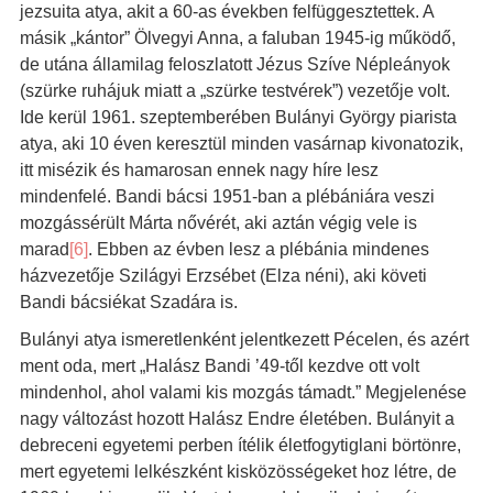
jezsuita atya, akit a 60-as években felfüggesztettek. A
másik „kántor” Ölvegyi Anna, a faluban 1945-ig működő,
de utána államilag feloszlatott Jézus Szíve Népleányok
(szürke ruhájuk miatt a „szürke testvérek”) vezetője volt.
Ide kerül 1961. szeptemberében Bulányi György piarista
atya, aki 10 éven keresztül minden vasárnap kivonatozik,
itt misézik és hamarosan ennek nagy híre lesz
mindenfelé. Bandi bácsi 1951-ban a plébániára veszi
mozgássérült Márta nővérét, aki aztán végig vele is
marad
[6]
. Ebben az évben lesz a plébánia mindenes
házvezetője Szilágyi Erzsébet (Elza néni), aki követi
Bandi bácsiékat Szadára is.
Bulányi atya ismeretlenként jelentkezett Pécelen, és azért
ment oda, mert „Halász Bandi ’49-től kezdve ott volt
mindenhol, ahol valami kis mozgás támadt.” Megjelenése
nagy változást hozott Halász Endre életében. Bulányit a
debreceni egyetemi perben ítélik életfogytiglani börtönre,
mert egyetemi lelkészként kisközösségeket hoz létre, de