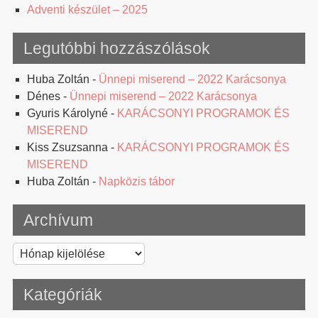
Adventi készület – 2025
Legutóbbi hozzászólások
Huba Zoltán
-
Ünnepi miserend – 2022 Karácsonya
Dénes
-
Ünnepi miserend – 2022 Karácsonya
Gyuris Károlyné
-
KARÁCSONYI PROGRAMOK ÉS
MISEREND
Kiss Zsuzsanna
-
KARÁCSONYI PROGRAMOK ÉS
MISEREND
Huba Zoltán
-
Napközis tábor
Archívum
Archívum
Kategóriák