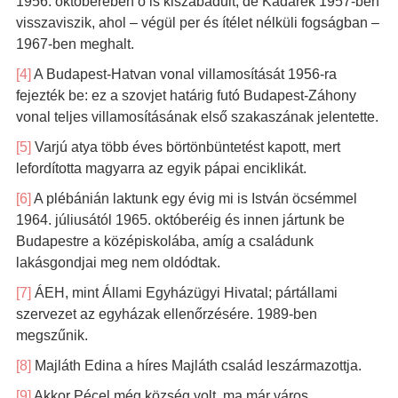
1956. októberében ő is kiszabadult, de Kádárék 1957-ben
visszaviszik, ahol – végül per és ítélet nélküli fogságban –
1967-ben meghalt.
[4]
A Budapest-Hatvan vonal villamosítását 1956-ra
fejezték be: ez a szovjet határig futó Budapest-Záhony
vonal teljes villamosításának első szakaszának jelentette.
[5]
Varjú atya több éves börtönbüntetést kapott, mert
lefordította magyarra az egyik pápai enciklikát.
[6]
A plébánián laktunk egy évig mi is István öcsémmel
1964. júliusától 1965. októberéig és innen jártunk be
Budapestre a középiskolába, amíg a családunk
lakásgondjai meg nem oldódtak.
[7]
ÁEH, mint Állami Egyházügyi Hivatal; pártállami
szervezet az egyházak ellenőrzésére. 1989-ben
megszűnik.
[8]
Majláth Edina a híres Majláth család leszármazottja.
[9]
Akkor Pécel még község volt, ma már város.