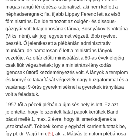
magas rangú térképész-katonatiszt, aki nem kellett a
néphadseregnek; fia, ifjabb Lippay Ferenc lett az első
főministráns. De ide tartozott az oxigén- és dissous-
gázgyár volt tulajdonosának lánya, Bosnyákovits Viktória
(Viksi néni), aki jogi egyetemet végzett, több nyelvet
beszélt. Ő jelentkezett a plébánián adminisztratív
munkára, de hamarosan ő lett a ministráns-lányok
vezetője. Az oltár előtti ministrálást a 80-as évek elejéig
csak fiúk végezhettek; így a ministráns-lánykodás
igencsak úttörő kezdeményezés volt. A lányok a templom
és környéke takarítását végezték nagy buzgalommal és a
vasárnapi 9-órás gyerekmiséknél a gyerekek irányítása
volt a feladatuk.
1957-től a péceli plébánia újmisés hely is lett. Ez azt
jelentette, hogy felszentelt fiatal papok kerültek Bandi
bácsi mellé 1, max. 2 évre, hogy itt ismerkedjenek a
„szakmával”. Többek komoly egyházi karriert futottak be,
így pl. dr. Varjú Imre
[5]
, aki a Mátyás templom plébánosa