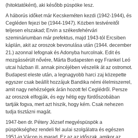
(hitoktatóként), aki később püspöke lesz.
A háborús időket már Kecskeméten kezdi (1942-1944), és
Cegléden fejezi be (1944-1947). Közben testvéreitől
teljesen elszakad; Ervin a székesfehérvári
szemináriumban már prefektus, majd 1943-tól Ercsiben
káplán, akit az oroszok bevonulása után (1944. december
21.) azonnal lefognak és Adonyba hurcolnak. Edit és
mozgássérült nővére, Márta Budapesten egy Frankel Leó
utcai házban ill. annak pincéjében vészelik át az ostromot.
Budapest eleste után, a legnagyobb harci zaj közepette
egyszer csak beállít hozzájuk Bandika némi élelmiszerrel,
amit nagy nehézségek árán hozott fel Ceglédről. Persze
az oroszok elfogják, és egy hétig egy fürdőszobában
tartják fogva, mert azt hiszik, hogy kém. Csak nehezen
tudja tisztázni magát.
1947-ben dr. Pétery József megyéspüspök a
püspökséghez rendeli fel aulai szolgálatra és egészen
1951-ig Vácon is marad. Ez az az időszak, amikor az