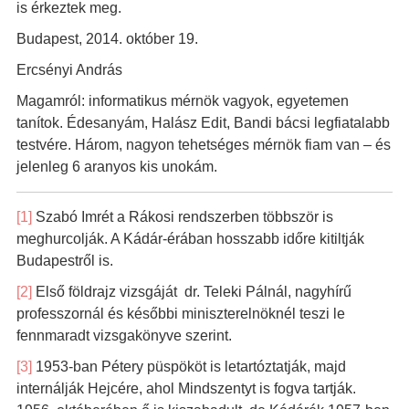
is érkeztek meg.
Budapest, 2014. október 19.
Ercsényi András
Magamról: informatikus mérnök vagyok, egyetemen
tanítok. Édesanyám, Halász Edit, Bandi bácsi legfiatalabb
testvére. Három, nagyon tehetséges mérnök fiam van – és
jelenleg 6 aranyos kis unokám.
[1]
Szabó Imrét a Rákosi rendszerben többször is
meghurcolják. A Kádár-érában hosszabb időre kitiltják
Budapestről is.
[2]
Első földrajz vizsgáját dr. Teleki Pálnál, nagyhírű
professzornál és későbbi miniszterelnöknél teszi le
fennmaradt vizsgakönyve szerint.
[3]
1953-ban Pétery püspököt is letartóztatják, majd
internálják Hejcére, ahol Mindszentyt is fogva tartják.