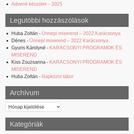
Adventi készület – 2025
Legutóbbi hozzászólások
Huba Zoltán
-
Ünnepi miserend – 2022 Karácsonya
Dénes
-
Ünnepi miserend – 2022 Karácsonya
Gyuris Károlyné
-
KARÁCSONYI PROGRAMOK ÉS
MISEREND
Kiss Zsuzsanna
-
KARÁCSONYI PROGRAMOK ÉS
MISEREND
Huba Zoltán
-
Napközis tábor
Archívum
Archívum
Kategóriák